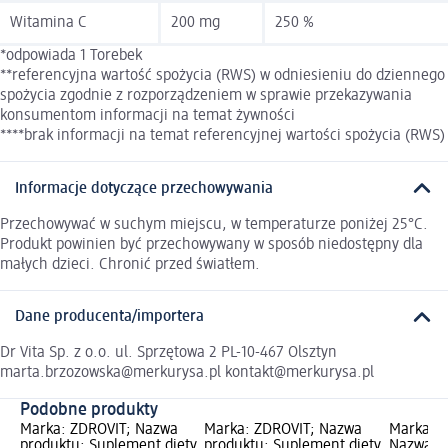
Witamina C
200 mg
250 %
*odpowiada 1 Torebek
**referencyjna wartość spożycia (RWS) w odniesieniu do dziennego
spożycia zgodnie z rozporządzeniem w sprawie przekazywania
konsumentom informacji na temat żywności
****brak informacji na temat referencyjnej wartości spożycia (RWS)
Informacje dotyczące przechowywania
Przechowywać w suchym miejscu, w temperaturze poniżej 25°C.
Produkt powinien być przechowywany w sposób niedostępny dla
małych dzieci. Chronić przed światłem.
Dane producenta/importera
Dr Vita Sp. z o.o. ul. Sprzętowa 2 PL-10-467 Olsztyn
marta.brzozowska@merkurysa.pl kontakt@merkurysa.pl
Podobne produkty
Marka: ZDROVIT; Nazwa
Marka: ZDROVIT; Nazwa
Marka: 
produktu: Suplement diety
produktu: Suplement diety
Nazwa p