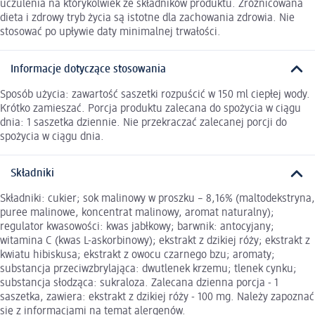
uczulenia na którykolwiek ze składników produktu. Zróżnicowana
dieta i zdrowy tryb życia są istotne dla zachowania zdrowia. Nie
stosować po upływie daty minimalnej trwałości.
Informacje dotyczące stosowania
Sposób użycia: zawartość saszetki rozpuścić w 150 ml ciepłej wody.
Krótko zamieszać. Porcja produktu zalecana do spożycia w ciągu
dnia: 1 saszetka dziennie. Nie przekraczać zalecanej porcji do
spożycia w ciągu dnia.
Składniki
Składniki: cukier; sok malinowy w proszku – 8,16% (maltodekstryna,
puree malinowe, koncentrat malinowy, aromat naturalny);
regulator kwasowości: kwas jabłkowy; barwnik: antocyjany;
witamina C (kwas L-askorbinowy); ekstrakt z dzikiej róży; ekstrakt z
kwiatu hibiskusa; ekstrakt z owocu czarnego bzu; aromaty;
substancja przeciwzbrylająca: dwutlenek krzemu; tlenek cynku;
substancja słodząca: sukraloza. Zalecana dzienna porcja - 1
saszetka, zawiera: ekstrakt z dzikiej róży - 100 mg. Należy zapoznać
się z informacjami na temat alergenów.