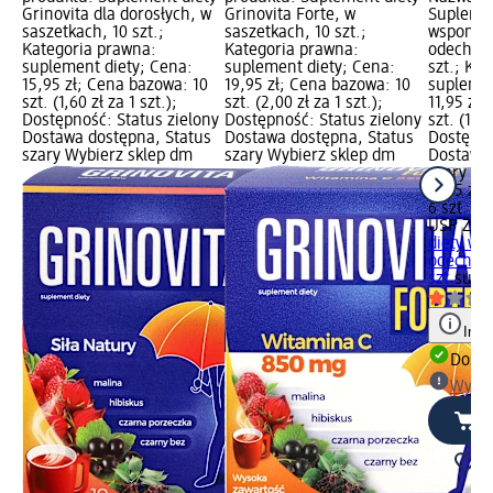
Grinovita dla dorosłych, w
Grinovita Forte, w
Suplemen
saszetkach, 10 szt.;
saszetkach, 10 szt.;
wspomag
Kategoria prawna:
Kategoria prawna:
odechowe
suplement diety; Cena:
suplement diety; Cena:
szt.; Ka
15,95 zł; Cena bazowa: 10
19,95 zł; Cena bazowa: 10
suplemen
szt. (1,60 zł za 1 szt.);
szt. (2,00 zł za 1 szt.);
11,95 zł
Dostępność: Status zielony
Dostępność: Status zielony
szt. (1,99
Dostawa dostępna, Status
Dostawa dostępna, Status
Dostępno
szary Wybierz sklep dm
szary Wybierz sklep dm
Dostawa 
szary Wy
11,95 zł
6 szt. (1,
USP ZDR
diety ws
odechowe
szt.
supl
Info
Dosta
Wybie