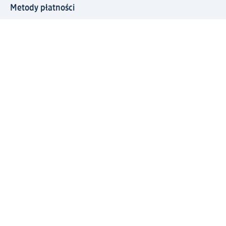
Metody płatności
Połącz się z dm
Pobierz aplikację dm:
© 2026 dm-drogerie markt sp. z o.o.
Impressum
Polityka prywatności