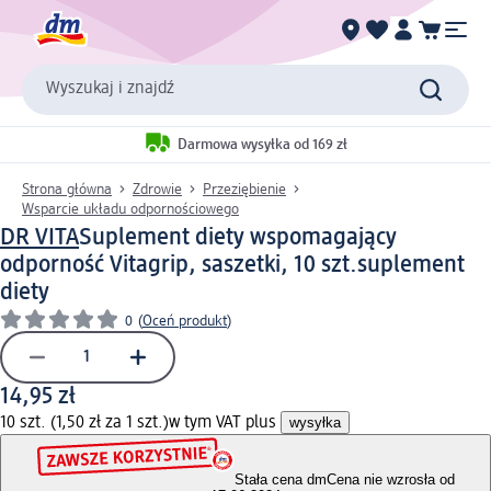
Wyszukaj i znajdź
Darmowa wysyłka od 169 zł
Strona główna
Zdrowie
Przeziębienie
Wsparcie układu odpornościowego
DR VITA
Suplement diety wspomagający
odporność Vitagrip, saszetki, 10 szt.
suplement
diety
0
(
Oceń produkt
)
14,95 zł
10 szt. (1,50 zł za 1 szt.)
w tym VAT plus
wysyłka
Stała cena dm
Cena nie wzrosła od