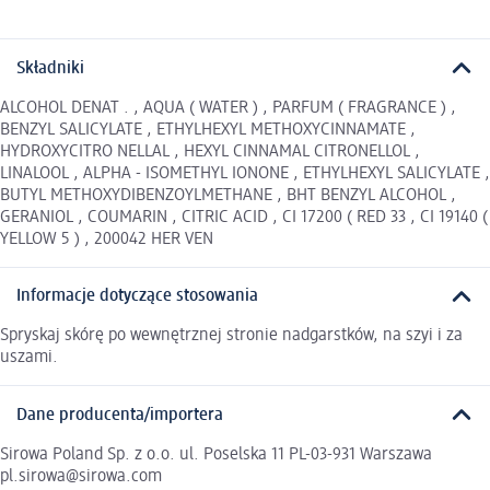
Składniki
ALCOHOL DENAT . , AQUA ( WATER ) , PARFUM ( FRAGRANCE ) ,
BENZYL SALICYLATE , ETHYLHEXYL METHOXYCINNAMATE ,
HYDROXYCITRO NELLAL , HEXYL CINNAMAL CITRONELLOL ,
LINALOOL , ALPHA - ISOMETHYL IONONE , ETHYLHEXYL SALICYLATE ,
BUTYL METHOXYDIBENZOYLMETHANE , BHT BENZYL ALCOHOL ,
GERANIOL , COUMARIN , CITRIC ACID , CI 17200 ( RED 33 , CI 19140 (
YELLOW 5 ) , 200042 HER VEN
Informacje dotyczące stosowania
Spryskaj skórę po wewnętrznej stronie nadgarstków, na szyi i za
uszami.
Dane producenta/importera
Sirowa Poland Sp. z o.o. ul. Poselska 11 PL-03-931 Warszawa
pl.sirowa@sirowa.com