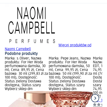
Więcej produktów od
Naomi Campbell
Podobne produkty
Marka: s.Oliver; Nazwa
Marka: Pepe Jeans; Nazwa
Marka: 
produktu: For Her Woda
produktu: For Her Woda
Nazwa p
perfumowana damska, 30
perfumowana damska, 50
EDT, 100
ml; Cena: 89,95 zł; Cena
ml; Cena: 99,95 zł; Cena
74,95 zł
bazowa: 30 ml (299,83 zł za
bazowa: 50 ml (199,90 zł za
ml (74,95
100 ml); Dostępność:
100 ml); Dostępność:
Dostępno
Status zielony Dostawa
Status zielony Dostawa
Dostawa 
dostępna, Status szary
dostępna, Status szary
szary Wy
Wybierz sklep dm
Wybierz sklep dm
74,95 zł
100 ml (7
PRÊT à 
EDT, 100