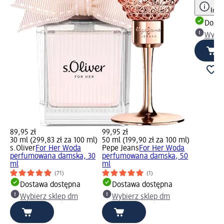
Info
Dosta
Wybie
89,95 zł
99,95 zł
30 ml (299,83 zł za 100 ml)
50 ml (199,90 zł za 100 ml)
s.Oliver
For Her Woda
Pepe Jeans
For Her Woda
perfumowana damska, 30
perfumowana damska, 50
ml
ml
(71)
(1)
Dostawa dostępna
Dostawa dostępna
Wybierz sklep dm
Wybierz sklep dm