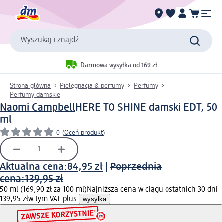
Wyszukaj i znajdź
Darmowa wysyłka od 169 zł
Strona główna
Pielęgnacja & perfumy
Perfumy
Perfumy damskie
Naomi Campbell
HERE TO SHINE damski EDT, 50
ml
0
(
Oceń produkt
)
Aktualna cena:
84,95 zł
|
Poprzednia
cena:
139,95 zł
50 ml (169,90 zł za 100 ml)
Najniższa cena w ciągu ostatnich 30 dni
139,95 zł
w tym VAT plus
wysyłka