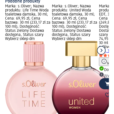
Podobne produkty
Marka: s.Oliver; Nazwa
Marka: s.Oliver; Nazwa
Marka: s
produktu: Life Time Woda
produktu: United Woda
produktu
toaletowa damska, 30 ml;
toaletowa damska, 30 ml;
EDT, 30 
Cena: 69,95 zł; Cena
Cena: 69,95 zł; Cena
Cena baz
bazowa: 30 ml (233,17 zł za
bazowa: 30 ml (233,17 zł za
(249,83 z
100 ml); Dostępność:
100 ml); Dostępność:
Dostępno
Status zielony Dostawa
Status zielony Dostawa
Dostawa 
dostępna, Status szary
dostępna, Status szary
szary Wy
Wybierz sklep dm
Wybierz sklep dm
74,95 zł
30 ml (24
s.Oliver
O
EDT, 30 
Info
Dosta
Wybie