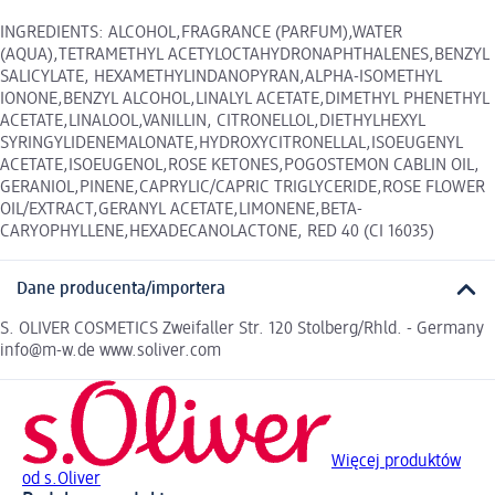
INGREDIENTS: ALCOHOL,FRAGRANCE (PARFUM),WATER
(AQUA),TETRAMETHYL ACETYLOCTAHYDRONAPHTHALENES,BENZYL
SALICYLATE, HEXAMETHYLINDANOPYRAN,ALPHA-ISOMETHYL
IONONE,BENZYL ALCOHOL,LINALYL ACETATE,DIMETHYL PHENETHYL
ACETATE,LINALOOL,VANILLIN, CITRONELLOL,DIETHYLHEXYL
SYRINGYLIDENEMALONATE,HYDROXYCITRONELLAL,ISOEUGENYL
ACETATE,ISOEUGENOL,ROSE KETONES,POGOSTEMON CABLIN OIL,
GERANIOL,PINENE,CAPRYLIC/CAPRIC TRIGLYCERIDE,ROSE FLOWER
OIL/EXTRACT,GERANYL ACETATE,LIMONENE,BETA-
CARYOPHYLLENE,HEXADECANOLACTONE, RED 40 (CI 16035)
Dane producenta/importera
S. OLIVER COSMETICS Zweifaller Str. 120 Stolberg/Rhld. - Germany
info@m-w.de www.soliver.com
Więcej produktów
od s.Oliver