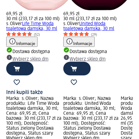
69,95 zł
69,95 zł
30 ml (233,17 zł za 100 ml)
30 ml (233,17 zł za 100 ml)
s.Oliver
Life Time Woda
s.Oliver
United Woda
toaletowa damska, 30 ml
toaletowa damska, 30 ml
(52)
(29)
Informacje
Informacje
Dostawa dostępna
Dostawa dostępna
Wybierz sklep dm
Wybierz sklep dm
Inni kupili także
Marka: s.Oliver; Nazwa
Marka: s.Oliver; Nazwa
Marka: L
produktu: Life Time Woda
produktu: United Woda
produktu
toaletowa damska, 30 ml;
toaletowa damska, 30 ml;
Woda pe
Cena: 69,95 zł; Cena
Cena: 69,95 zł; Cena
damska, 
bazowa: 30 ml (233,17 zł za
bazowa: 30 ml (233,17 zł za
26,95 zł
100 ml); Dostępność:
100 ml); Dostępność:
ml (35,93
Status zielony Dostawa
Status zielony Dostawa
Dostępno
dostępna, Status szary
dostępna, Status szary
Dostawa 
Wybierz sklep dm
Wybierz sklep dm
szary Wy