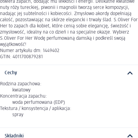
otwiera zapach, dodając mu lekkości i energii. Delikatne kwiatowe
nuty róży tureckiej, piwonii i magnolii tworzą serce kompozycji,
nadając jej subtelności i kobiecości. Zmysłowo akordy dopełniają
całość, pozostawiając na skórze elegancki i trwały ślad. S.Oliver For
Her to zapach dla kobiet, które cenią sobie elegancję, świeżość i
zmysłowość, idealny na co dzień i na specjalne okazje. Wybierz
S.Oliver For Her Wodę perfumowaną damską i podkreśl swoją
wyjątkowość!
Numer artykułu dm: 1449402
GTIN: 4011700879281
Cechy
Rodzina zapachowa:
kwiatowy
Koncentracja zapachu:
woda perfumowana (EDP)
Tekstura / konsystencja / aplikacja:
spray
Składniki