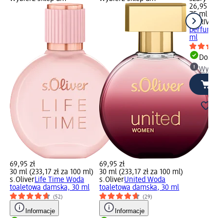
26,95 zł
75 ml (35
LA RIVE
Q
perfumo
ml
Dosta
Wybie
69,95 zł
69,95 zł
30 ml (233,17 zł za 100 ml)
30 ml (233,17 zł za 100 ml)
s.Oliver
Life Time Woda
s.Oliver
United Woda
toaletowa damska, 30 ml
toaletowa damska, 30 ml
(52)
(29)
Informacje
Informacje