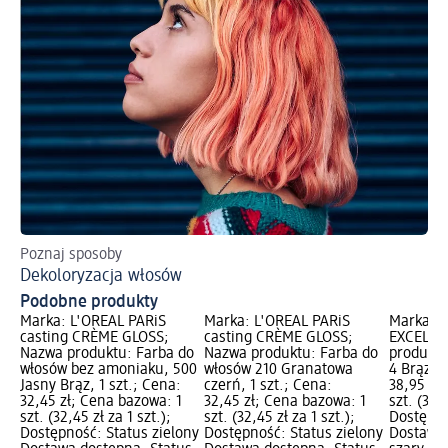
Poznaj sposoby
Dekoloryzacja włosów
Podobne produkty
Marka: L'ORÉAL PARiS
Marka: L'ORÉAL PARiS
Marka: L
casting CRÈME GLOSS;
casting CRÈME GLOSS;
EXCELLE
Nazwa produktu: Farba do
Nazwa produktu: Farba do
produktu
włosów bez amoniaku, 500
włosów 210 Granatowa
4 Brąz, 1
Jasny Brąz, 1 szt.; Cena:
czerń, 1 szt.; Cena:
38,95 zł
32,45 zł; Cena bazowa: 1
32,45 zł; Cena bazowa: 1
szt. (38,9
szt. (32,45 zł za 1 szt.);
szt. (32,45 zł za 1 szt.);
Dostępno
Dostępność: Status zielony
Dostępność: Status zielony
Dostawa 