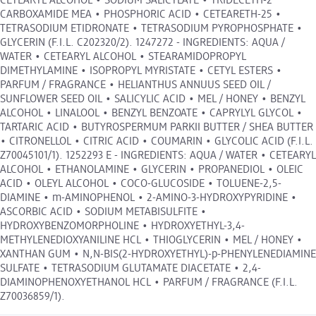
CETEARYL ALCOHOL • SODIUM SALICYLATE • TRIDECETH-2
CARBOXAMIDE MEA • PHOSPHORIC ACID • CETEARETH-25 •
TETRASODIUM ETIDRONATE • TETRASODIUM PYROPHOSPHATE •
GLYCERIN (F.I.L. C202320/2). 1247272 - INGREDIENTS: AQUA /
WATER • CETEARYL ALCOHOL • STEARAMIDOPROPYL
DIMETHYLAMINE • ISOPROPYL MYRISTATE • CETYL ESTERS •
PARFUM / FRAGRANCE • HELIANTHUS ANNUUS SEED OIL /
SUNFLOWER SEED OIL • SALICYLIC ACID • MEL / HONEY • BENZYL
ALCOHOL • LINALOOL • BENZYL BENZOATE • CAPRYLYL GLYCOL •
TARTARIC ACID • BUTYROSPERMUM PARKII BUTTER / SHEA BUTTER
• CITRONELLOL • CITRIC ACID • COUMARIN • GLYCOLIC ACID (F.I.L.
Z70045101/1). 1252293 E - INGREDIENTS: AQUA / WATER • CETEARYL
ALCOHOL • ETHANOLAMINE • GLYCERIN • PROPANEDIOL • OLEIC
ACID • OLEYL ALCOHOL • COCO-GLUCOSIDE • TOLUENE-2,5-
DIAMINE • m-AMINOPHENOL • 2-AMINO-3-HYDROXYPYRIDINE •
ASCORBIC ACID • SODIUM METABISULFITE •
HYDROXYBENZOMORPHOLINE • HYDROXYETHYL-3,4-
METHYLENEDIOXYANILINE HCL • THIOGLYCERIN • MEL / HONEY •
XANTHAN GUM • N,N-BIS(2-HYDROXYETHYL)-p-PHENYLENEDIAMINE
SULFATE • TETRASODIUM GLUTAMATE DIACETATE • 2,4-
DIAMINOPHENOXYETHANOL HCL • PARFUM / FRAGRANCE (F.I.L.
Z70036859/1).