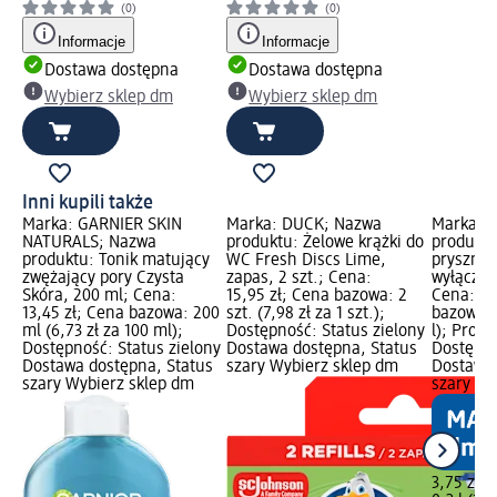
(0)
(0)
Informacje
Informacje
Dostawa dostępna
Dostawa dostępna
Wybierz sklep dm
Wybierz sklep dm
Inni kupili także
Marka: GARNIER SKIN
Marka: DUCK; Nazwa
Marka: B
NATURALS; Nazwa
produktu: Żelowe krążki do
produktu
produktu: Tonik matujący
WC Fresh Discs Lime,
prysznic
zwężający pory Czysta
zapas, 2 szt.; Cena:
wyłączni
Skóra, 200 ml; Cena:
15,95 zł; Cena bazowa: 2
Cena: 3,
13,45 zł; Cena bazowa: 200
szt. (7,98 zł za 1 szt.);
bazowa: 0
ml (6,73 zł za 100 ml);
Dostępność: Status zielony
l); Prod
Dostępność: Status zielony
Dostawa dostępna, Status
Dostępno
Dostawa dostępna, Status
szary Wybierz sklep dm
Dostawa 
szary Wybierz sklep dm
szary Wy
3,75 zł