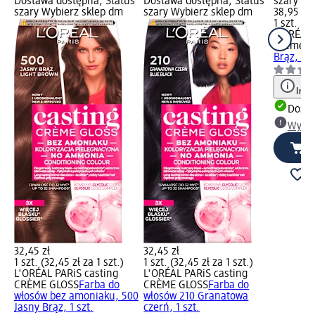
Dostawa dostępna, Status
Dostawa dostępna, Status
szary Wy
szary Wybierz sklep dm
szary Wybierz sklep dm
38,95 zł
1 szt. (38
L'ORÉAL
Creme
Fa
Brąz, 1 s
Info
Dosta
Wybie
32,45 zł
32,45 zł
1 szt. (32,45 zł za 1 szt.)
1 szt. (32,45 zł za 1 szt.)
L'ORÉAL PARiS casting
L'ORÉAL PARiS casting
CRÈME GLOSS
Farba do
CRÈME GLOSS
Farba do
włosów bez amoniaku, 500
włosów 210 Granatowa
Jasny Brąz, 1 szt.
czerń, 1 szt.