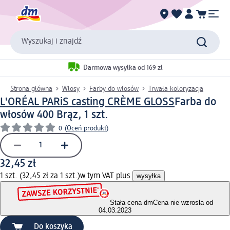
Wyszukaj i znajdź
Darmowa wysyłka od 169 zł
Strona główna
Włosy
Farby do włosów
Trwała koloryzacja
L'ORÉAL PARiS casting CRÈME GLOSS
Farba do
włosów 400 Brąz, 1 szt.
0
(
Oceń produkt
)
32,45 zł
1 szt. (32,45 zł za 1 szt.)
w tym VAT plus
wysyłka
Stała cena dm
Cena nie wzrosła od
04.03.2023
Do koszyka