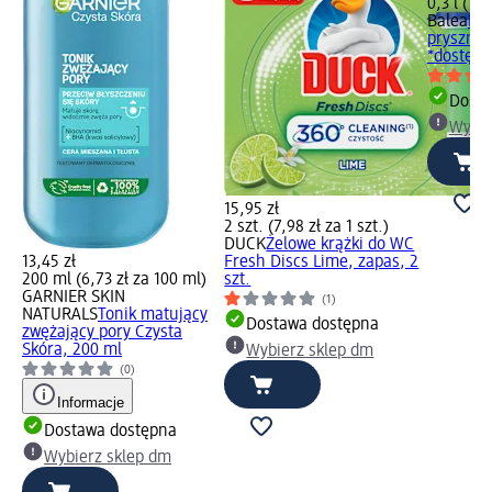
0,3 l (12,
Balea
Kr
prysznic
*dostępn
Dosta
Wybie
15,95 zł
2 szt. (7,98 zł za 1 szt.)
DUCK
Żelowe krążki do WC
13,45 zł
Fresh Discs Lime, zapas, 2
200 ml (6,73 zł za 100 ml)
szt.
GARNIER SKIN
(1)
NATURALS
Tonik matujący
Dostawa dostępna
zwężający pory Czysta
Skóra, 200 ml
Wybierz sklep dm
(0)
Informacje
Dostawa dostępna
Wybierz sklep dm