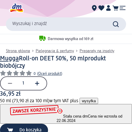
Wyszukaj i znajdź
Darmowa wysyłka od 169 zł
Strona główna
Pielęgnacja & perfumy
Preparaty na insekty
Mugga
Roll-on DEET 50%, 50 ml
produkt
biobójczy
0
(
Oceń produkt
)
36,95 zł
50 ml (73,90 zł za 100 ml)
w tym VAT plus
wysyłka
Stała cena dm
Cena nie wzrosła od
22.06.2024
Do koszyka