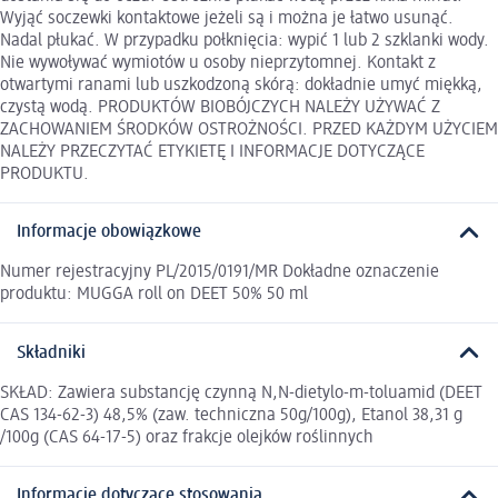
Wyjąć soczewki kontaktowe jeżeli są i można je łatwo usunąć.
Nadal płukać. W przypadku połknięcia: wypić 1 lub 2 szklanki wody.
Nie wywoływać wymiotów u osoby nieprzytomnej. Kontakt z
otwartymi ranami lub uszkodzoną skórą: dokładnie umyć miękką,
czystą wodą. PRODUKTÓW BIOBÓJCZYCH NALEŻY UŻYWAĆ Z
ZACHOWANIEM ŚRODKÓW OSTROŻNOŚCI. PRZED KAŻDYM UŻYCIEM
NALEŻY PRZECZYTAĆ ETYKIETĘ I INFORMACJE DOTYCZĄCE
PRODUKTU.
Informacje obowiązkowe
Numer rejestracyjny PL/2015/0191/MR Dokładne oznaczenie
produktu: MUGGA roll on DEET 50% 50 ml
Składniki
SKŁAD: Zawiera substancję czynną N,N-dietylo-m-toluamid (DEET
CAS 134-62-3) 48,5% (zaw. techniczna 50g/100g), Etanol 38,31 g
/100g (CAS 64-17-5) oraz frakcje olejków roślinnych
Informacje dotyczące stosowania