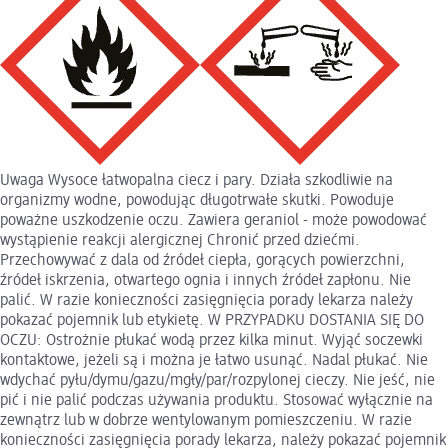
Uwaga Wysoce łatwopalna ciecz i pary. Działa szkodliwie na
organizmy wodne, powodując długotrwałe skutki. Powoduje
poważne uszkodzenie oczu. Zawiera geraniol - może powodować
wystąpienie reakcji alergicznej Chronić przed dziećmi.
Przechowywać z dala od źródeł ciepła, gorących powierzchni,
źródeł iskrzenia, otwartego ognia i innych źródeł zapłonu. Nie
palić. W razie konieczności zasięgnięcia porady lekarza należy
pokazać pojemnik lub etykietę. W PRZYPADKU DOSTANIA SIĘ DO
OCZU: Ostrożnie płukać wodą przez kilka minut. Wyjąć soczewki
kontaktowe, jeżeli są i można je łatwo usunąć. Nadal płukać. Nie
wdychać pyłu/dymu/gazu/mgły/par/rozpylonej cieczy. Nie jeść, nie
pić i nie palić podczas używania produktu. Stosować wyłącznie na
zewnątrz lub w dobrze wentylowanym pomieszczeniu. W razie
konieczności zasięgnięcia porady lekarza, należy pokazać pojemnik