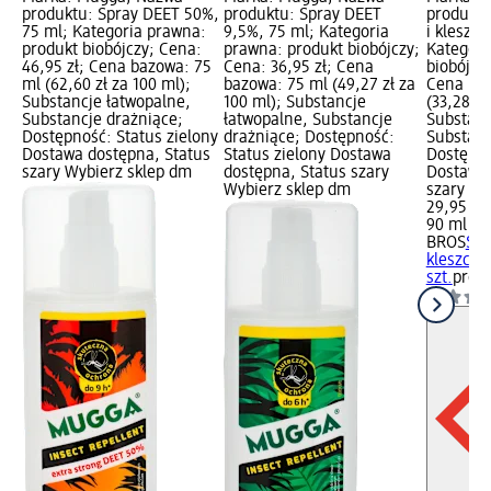
produktu: Spray DEET 50%,
produktu: Spray DEET
produktu
75 ml; Kategoria prawna:
9,5%, 75 ml; Kategoria
i kleszcz
produkt biobójczy; Cena:
prawna: produkt biobójczy;
Kategori
46,95 zł; Cena bazowa: 75
Cena: 36,95 zł; Cena
biobójczy
ml (62,60 zł za 100 ml);
bazowa: 75 ml (49,27 zł za
Cena baz
Substancje łatwopalne,
100 ml); Substancje
(33,28 zł
Substancje drażniące;
łatwopalne, Substancje
Substanc
Dostępność: Status zielony
drażniące; Dostępność:
Substanc
Dostawa dostępna, Status
Status zielony Dostawa
Dostępno
szary Wybierz sklep dm
dostępna, Status szary
Dostawa 
Wybierz sklep dm
szary Wy
29,95 zł
90 ml (33
BROS
Spr
kleszcze
szt.
produ