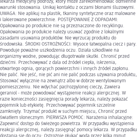
lekarza medycyny podróży, który może zarekomendować odmienne
warunki stosowania. Unikaj kontaktu z oczami błonami śluzowymi.
UWAGA: Nie aplikuj na plastik, tkaniny syntetyczne oraz malowane
i lakierowane powierzchnie. POSTĘPOWANIE Z ODPADAMI:
Opakowania po produkcie nie są przeznaczone do recyklingu.
Opakowania po produkcie należy usuwać zgodnie z lokalnymi
zasadami usuwania produktów. Nie wyrzucaj produktu do
środowiska. ŚRODKI OSTROŻNOŚCI: Wysoce łatwopalna ciecz i pary.
Powoduje poważne uszkodzenia oczu. Działa szkodliwie na
organizmy wodne, powodując długotrwałe skutki. Chronić przed
dziećmi. Przechowywać z dala od źródeł ciepła, iskrzenia,
otwartego ognia, gorących powierzchni i innych źródeł zapłonu.
Nie palić. Nie jeść, nie pić ani nie palić podczas używania produktu,
Stosować wyłącznie na zewnątrz albo w dobrze wentylowanym
pomieszczeniu. Nie wdychać par/rozpylonej cieczy, Zawiera
geraniol - może powodować wystąpienie reakcji alergicznej. W
razie konieczności zasięgnięcia porady lekarza, należy pokazać
pojemnik lub etykietę. Przechowywać pojemnik szczelnie
zamknięty. Trzymać produkt w suchym miejscu, Chronić przed
światłem słonecznym. PIERWSZA POMOC: Narażenia inhalacyjne:
Zapewnić dostęp do świeżego powietrza. W przypadku wystąpienia
reakcjji alergicznej, należy zasięgnąć pomocy lekarza. W przypadku
dostania się do oczu: Ostrożnie płukać wodą przez kilka minut.