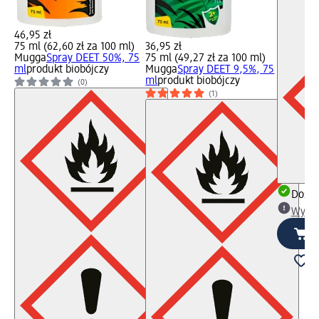
46,95 zł
75 ml (62,60 zł za 100 ml)
36,95 zł
Mugga
Spray DEET 50%, 75
75 ml (49,27 zł za 100 ml)
ml
produkt biobójczy
Mugga
Spray DEET 9,5%, 75
ml
produkt biobójczy
(0)
(1)
Dosta
Wybie