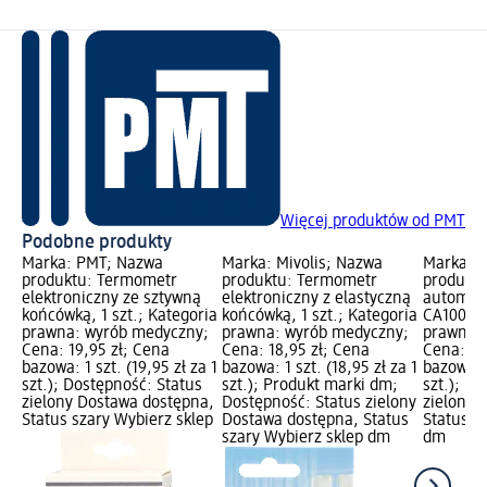
Więcej produktów od PMT
Podobne produkty
Marka: PMT; Nazwa
Marka: Mivolis; Nazwa
Marka: 
produktu: Termometr
produktu: Termometr
produktu
elektroniczny ze sztywną
elektroniczny z elastyczną
automat
końcówką, 1 szt.; Kategoria
końcówką, 1 szt.; Kategoria
CA100, 1 
prawna: wyrób medyczny;
prawna: wyrób medyczny;
prawna:
Cena: 19,95 zł; Cena
Cena: 18,95 zł; Cena
Cena: 99
bazowa: 1 szt. (19,95 zł za 1
bazowa: 1 szt. (18,95 zł za 1
bazowa: 1
szt.); Dostępność: Status
szt.); Produkt marki dm;
szt.); D
zielony Dostawa dostępna,
Dostępność: Status zielony
zielony 
Status szary Wybierz sklep
Dostawa dostępna, Status
Status s
szary Wybierz sklep dm
dm