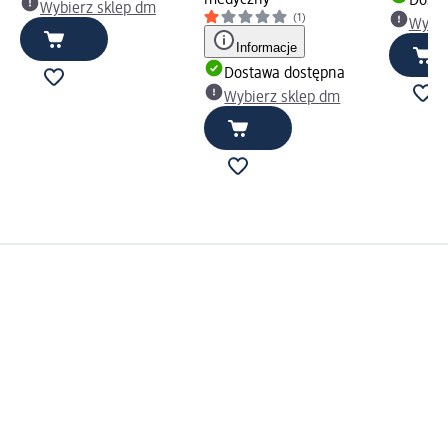
Dosta
Wybierz sklep dm
(1)
Wybie
Informacje
Dostawa dostępna
Wybierz sklep dm