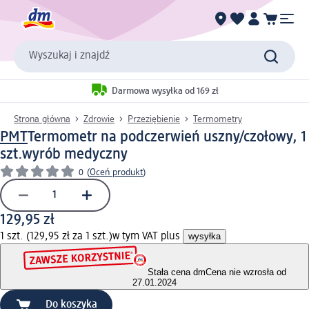
Wyszukaj i znajdź
Darmowa wysyłka od 169 zł
Strona główna
Zdrowie
Przeziębienie
Termometry
PMT
Termometr na podczerwień uszny/czołowy, 1
szt.
wyrób medyczny
0
(
Oceń produkt
)
129,95 zł
1 szt. (129,95 zł za 1 szt.)
w tym VAT plus
wysyłka
Stała cena dm
Cena nie wzrosła od
27.01.2024
Do koszyka