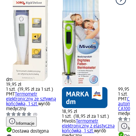
dm
19,95 zł
1 szt. (19,95 zł za 1 szt.)
99,95 zł
PMT
Termometr
1 szt. (99
elektroniczny ze sztywną
PMT
Ciśn
końcówką, 1 szt.
wyrób
automat
medyczny
CA100, 1 
18,95 zł
medyczn
(0)
1 szt. (18,95 zł za 1 szt.)
Mivolis
Termometr
Informacje
elektroniczny z elastyczną
Info
końcówką, 1 szt.
wyrób
Dostawa dostępna
medyczny