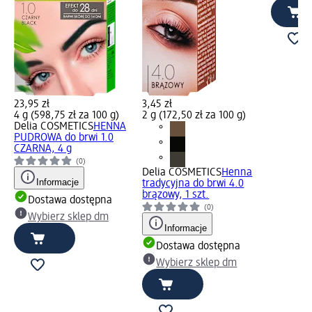
23,95 zł
3,45 zł
4 g (598,75 zł za 100 g)
2 g (172,50 zł za 100 g)
Delia COSMETICS
HENNA
PUDROWA do brwi 1.0
CZARNA, 4 g
(0)
Delia COSMETICS
Henna
Informacje
tradycyjna do brwi 4.0
brązowy, 1 szt.
Dostawa dostępna
(0)
Wybierz sklep dm
Informacje
Dostawa dostępna
Wybierz sklep dm