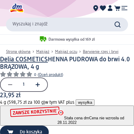
Wyszukaj i znajdź
Darmowa wysyłka od 169 zł
Strona główna
Makijaż
Makijaż oczu
Barwienie rzęs i brwi
Delia COSMETICS
HENNA PUDROWA do brwi 4.0
BRĄZOWA, 4 g
0
(
Oceń produkt
)
23,95 zł
4 g (598,75 zł za 100 g)
w tym VAT plus
wysyłka
Stała cena dm
Cena nie wzrosła od
28.11.2022
Do koszyka