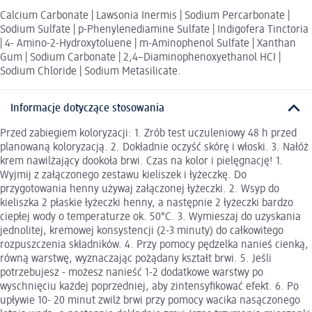
Calcium Carbonate | Lawsonia Inermis | Sodium Percarbonate |
Sodium Sulfate | p-Phenylenediamine Sulfate | Indigofera Tinctoria
| 4- Amino-2-Hydroxytoluene | m-Aminophenol Sulfate | Xanthan
Gum | Sodium Carbonate | 2,4–Diaminophenoxyethanol HCI |
Sodium Chloride | Sodium Metasilicate.
Informacje dotyczące stosowania
Przed zabiegiem koloryzacji: 1. Zrób test uczuleniowy 48 h przed
planowaną koloryzacją. 2. Dokładnie oczyść skórę i włoski. 3. Nałóż
krem nawilżający dookoła brwi. Czas na kolor i pielęgnację! 1.
Wyjmij z załączonego zestawu kieliszek i łyżeczkę. Do
przygotowania henny używaj załączonej łyżeczki. 2. Wsyp do
kieliszka 2 płaskie łyżeczki henny, a następnie 2 łyżeczki bardzo
ciepłej wody o temperaturze ok. 50°C. 3. Wymieszaj do uzyskania
jednolitej, kremowej konsystencji (2-3 minuty) do całkowitego
rozpuszczenia składników. 4. Przy pomocy pędzelka nanieś cienką,
równą warstwę, wyznaczając pożądany kształt brwi. 5. Jeśli
potrzebujesz - możesz nanieść 1-2 dodatkowe warstwy po
wyschnięciu każdej poprzedniej, aby zintensyfikować efekt. 6. Po
upływie 10- 20 minut zwilż brwi przy pomocy wacika nasączonego