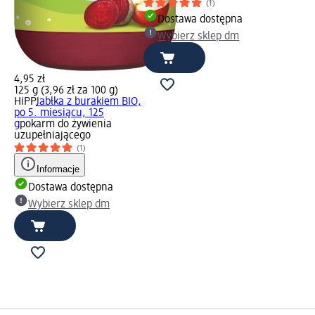
(1)
Dostawa dostępna
Wybierz sklep dm
4,95 zł
125 g (3,96 zł za 100 g)
HiPP
Jabłka z burakiem BIO,
po 5. miesiącu, 125
g
pokarm do żywienia
uzupełniającego
(1)
Informacje
Dostawa dostępna
Wybierz sklep dm