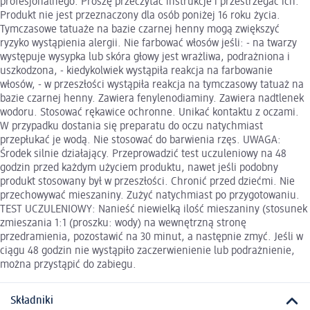
profesjonalnego. Proszę przeczytać instrukcje i przestrzegać ich.
Produkt nie jest przeznaczony dla osób poniżej 16 roku życia.
Tymczasowe tatuaże na bazie czarnej henny mogą zwiększyć
ryzyko wystąpienia alergii. Nie farbować włosów jeśli: - na twarzy
występuje wysypka lub skóra głowy jest wrażliwa, podrażniona i
uszkodzona, - kiedykolwiek wystąpiła reakcja na farbowanie
włosów, - w przeszłości wystąpiła reakcja na tymczasowy tatuaż na
bazie czarnej henny. Zawiera fenylenodiaminy. Zawiera nadtlenek
wodoru. Stosować rękawice ochronne. Unikać kontaktu z oczami.
W przypadku dostania się preparatu do oczu natychmiast
przepłukać je wodą. Nie stosować do barwienia rzęs. UWAGA:
Środek silnie działający. Przeprowadzić test uczuleniowy na 48
godzin przed każdym użyciem produktu, nawet jeśli podobny
produkt stosowany był w przeszłości. Chronić przed dziećmi. Nie
przechowywać mieszaniny. Zużyć natychmiast po przygotowaniu.
TEST UCZULENIOWY: Nanieść niewielką ilość mieszaniny (stosunek
zmieszania 1:1 (proszku: wody) na wewnętrzną stronę
przedramienia, pozostawić na 30 minut, a następnie zmyć. Jeśli w
ciągu 48 godzin nie wystąpiło zaczerwienienie lub podrażnienie,
można przystąpić do zabiegu.
Składniki