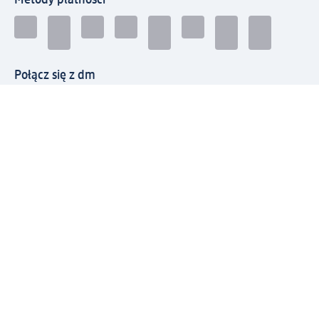
Połącz się z dm
Pobierz aplikację dm:
© 2026 dm-drogerie markt sp. z o.o.
Impressum
Polityka prywatności
Ogólne warunki handlowe
Odstąpienie od umowy w dm