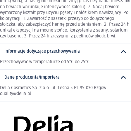
letnią wodą, a następnie dokładnie zmyj (czas trzymania mieszanki
na brwiach warunkuje intensywność koloru). 7. Nadaj brwiom
wymarzony kształt przy użyciu pęsety i nałóż krem nawilżający. Po
koloryzacji: 1. Zawartość z saszetki przesyp do dołączonego
słoiczka, aby zabezpieczyć hennę przed utlenianiem. 2. Przez 24 h
unikaj ekspozycji na mocne słońce, korzystania z sauny, solarium
czy basenu. 3. Przez 24 h zrezygnuj z peelingów okolic brwi.
Informacje dotyczące przechowywania
Przechowywać w temperaturze od 5°C do 25°C.
Dane producenta/importera
Delia Cosmetics Sp. z o.o. ul. Leśna 5 PL-95-030 Rzgów
quality@delia.pl