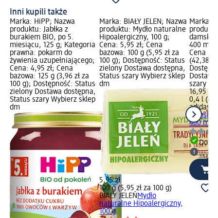
Inni kupili także
Marka: HiPP; Nazwa
Marka: BIAŁY JELEŃ; Nazwa
Marka: a
produktu: Jabłka z
produktu: Mydło naturalne
produktu
burakiem BIO, po 5.
Hipoalergiczny, 100 g;
damski G
miesiącu, 125 g; Kategoria
Cena: 5,95 zł; Cena
400 ml; 
prawna: pokarm do
bazowa: 100 g (5,95 zł za
Cena baz
żywienia uzupełniającego;
100 g); Dostępność: Status
(42,38 zł 
Cena: 4,95 zł; Cena
zielony Dostawa dostępna,
Dostępno
bazowa: 125 g (3,96 zł za
Status szary Wybierz sklep
Dostawa 
100 g); Dostępność: Status
dm
szary Wy
zielony Dostawa dostępna,
16,95 zł
Status szary Wybierz sklep
0,4 l (42,
dm
adidas
Że
damski G
400 ml
Dosta
Wybie
5,95 zł
100 g (5,95 zł za 100 g)
BIAŁY JELEŃ
Mydło
naturalne Hipoalergiczny,
100 g