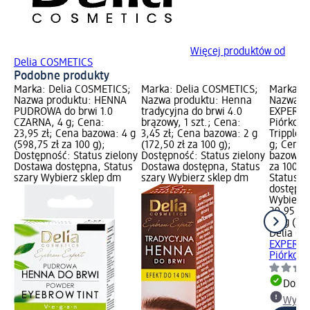
Więcej produktów od
Delia COSMETICS
Podobne produkty
Marka: Delia COSMETICS;
Marka: Delia COSMETICS;
Marka: D
Nazwa produktu: HENNA
Nazwa produktu: Henna
Nazwa p
PUDROWA do brwi 1.0
tradycyjna do brwi 4.0
EXPERT 4
CZARNA, 4 g; Cena:
brązowy, 1 szt.; Cena:
Piórkowy
23,95 zł; Cena bazowa: 4 g
3,45 zł; Cena bazowa: 2 g
Tripple S
(598,75 zł za 100 g);
(172,50 zł za 100 g);
g; Cena:
Dostępność: Status zielony
Dostępność: Status zielony
bazowa: 1
Dostawa dostępna, Status
Dostawa dostępna, Status
za 100 g
szary Wybierz sklep dm
szary Wybierz sklep dm
Status z
dostępna
Wybierz 
29,95 zł
1,3 g (2 
Delia C
EXPERT 4
Piórkowy 
Dosta
Wybie