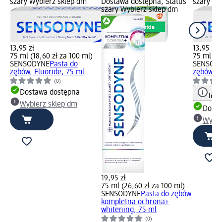
szary Wybierz sklep dm
Dostawa dostępna, Status
szary Wy
szary Wybierz sklep dm
13,95 zł
13,95 zł
75 ml (18,60 zł za 100 ml)
75 ml (18
SENSODYNE
Pasta do
SENSOD
zębów, Fluoride, 75 ml
zębów, D
(0)
Dostawa dostępna
Info
Wybierz sklep dm
Dosta
Wybie
19,95 zł
75 ml (26,60 zł za 100 ml)
SENSODYNE
Pasta do zębów
kompletna ochrona+
whitening, 75 ml
(0)