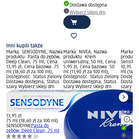
Dostawa dostępna
Wybierz sklep dm
Inni kupili także
Marka: SENSODYNE; Nazwa
Marka: NIVEA; Nazwa
Marka: L
produktu: Pasta do zębów,
produktu: Krem
produktu
Deep Clean, 75 ml; Cena:
uniwersalny, 50 ml; Cena:
Sensitiv
13,95 zł; Cena bazowa: 75
5,95 zł; Cena bazowa: 50
10,95 zł
ml (18,60 zł za 100 ml);
ml (11,90 zł za 100 ml);
ml (14,60
Dostępność: Status zielony
Dostępność: Status zielony
Dostępno
Dostawa dostępna, Status
Dostawa dostępna, Status
Dostawa 
szary Wybierz sklep dm
szary Wybierz sklep dm
szary Wy
10,95 zł
75 ml (14
Lacalut
P
Sensitiv
13,95 zł
75 ml (18,60 zł za 100 ml)
Info
SENSODYNE
Pasta do
Dosta
zębów, Deep Clean, 75 ml
Wybie
(0)