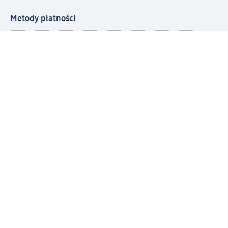
Metody płatności
Połącz się z dm
Pobierz aplikację dm:
© 2026 dm-drogerie markt sp. z o.o.