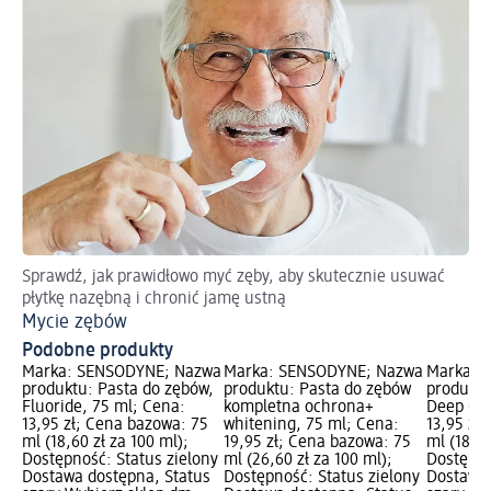
Sprawdź, jak prawidłowo myć zęby, aby skutecznie usuwać
płytkę nazębną i chronić jamę ustną
Mycie zębów
Podobne produkty
Marka: SENSODYNE; Nazwa
Marka: SENSODYNE; Nazwa
Marka: 
produktu: Pasta do zębów,
produktu: Pasta do zębów
produktu
Fluoride, 75 ml; Cena:
kompletna ochrona+
Deep Cle
13,95 zł; Cena bazowa: 75
whitening, 75 ml; Cena:
13,95 zł
ml (18,60 zł za 100 ml);
19,95 zł; Cena bazowa: 75
ml (18,60
Dostępność: Status zielony
ml (26,60 zł za 100 ml);
Dostępno
Dostawa dostępna, Status
Dostępność: Status zielony
Dostawa 