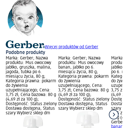
Więcej produktów od Gerber
Podobne produkty
Marka: Gerber; Nazwa
Marka: Gerber; Nazwa
Marka: G
produktu: Mus owocowy
produktu: Mus owocowy
produkt
jabłko, gruszka, malina,
banan, jabłko po 6.
jabłko, 
jagoda, tubka po 6.
miesiącu życia, 80 g;
po 6. mie
miesiącu życia, 80 g;
Kategoria prawna: pokarm
Kategori
Kategoria prawna: pokarm
do żywienia
do żywie
do żywienia
uzupełniającego; Cena:
uzupełni
uzupełniającego; Cena:
3,75 zł; Cena bazowa: 80 g
3,75 zł;
3,75 zł; Cena bazowa: 80 g
(4,69 zł za 100 g);
(4,69 zł 
(4,69 zł za 100 g);
Dostępność: Status zielony
Dostępno
Dostępność: Status zielony
Dostawa dostępna, Status
Dostawa 
Dostawa dostępna, Status
szary Wybierz sklep dm
szary Wy
szary Wybierz sklep dm
3,75 zł
80 g (4,6
Gerber
M
banan, t