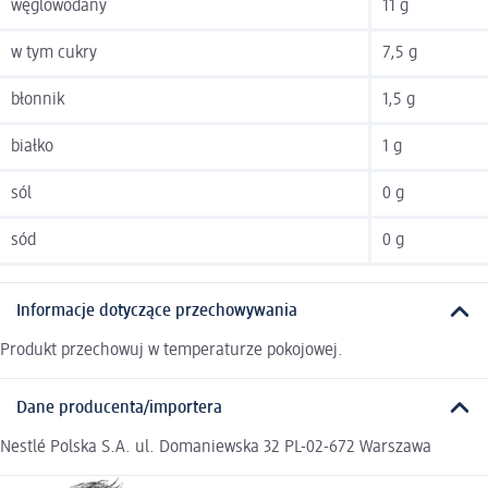
węglowodany
11 g
w tym cukry
7,5 g
błonnik
1,5 g
białko
1 g
sól
0 g
sód
0 g
Informacje dotyczące przechowywania
Produkt przechowuj w temperaturze pokojowej.
Dane producenta/importera
Nestlé Polska S.A. ul. Domaniewska 32 PL-02-672 Warszawa