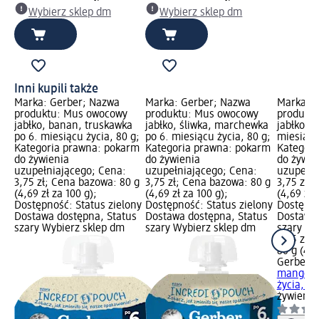
Wybierz sklep dm
Wybierz sklep dm
Inni kupili także
Marka: Gerber; Nazwa
Marka: Gerber; Nazwa
Marka: G
produktu: Mus owocowy
produktu: Mus owocowy
produkt
jabłko, banan, truskawka
jabłko, śliwka, marchewka
jabłko, 
po 6. miesiącu życia, 80 g;
po 6. miesiącu życia, 80 g;
miesiącu
Kategoria prawna: pokarm
Kategoria prawna: pokarm
Kategori
do żywienia
do żywienia
do żywie
uzupełniającego; Cena:
uzupełniającego; Cena:
uzupełni
3,75 zł; Cena bazowa: 80 g
3,75 zł; Cena bazowa: 80 g
3,75 zł;
(4,69 zł za 100 g);
(4,69 zł za 100 g);
(4,69 zł 
Dostępność: Status zielony
Dostępność: Status zielony
Dostępno
Dostawa dostępna, Status
Dostawa dostępna, Status
Dostawa 
szary Wybierz sklep dm
szary Wybierz sklep dm
szary Wy
3,75 zł
80 g (4,6
Gerber
M
mango po
życia, 80
żywienia