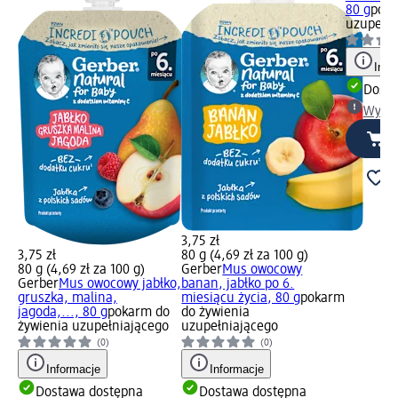
80 g
poka
uzupełni
Info
Dosta
Wybie
3,75 zł
3,75 zł
80 g (4,69 zł za 100 g)
80 g (4,69 zł za 100 g)
Gerber
Mus owocowy
Gerber
Mus owocowy jabłko,
banan, jabłko po 6.
gruszka, malina,
miesiącu życia, 80 g
pokarm
jagoda,..., 80 g
pokarm do
do żywienia
żywienia uzupełniającego
uzupełniającego
(0)
(0)
Informacje
Informacje
Dostawa dostępna
Dostawa dostępna