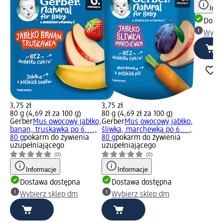
Info
Dosta
Wybie
3,75 zł
3,75 zł
80 g (4,69 zł za 100 g)
80 g (4,69 zł za 100 g)
Gerber
Mus owocowy jabłko,
Gerber
Mus owocowy jabłko,
banan, truskawka po 6....,
śliwka, marchewka po 6....,
80 g
pokarm do żywienia
80 g
pokarm do żywienia
uzupełniającego
uzupełniającego
(0)
(0)
Informacje
Informacje
Dostawa dostępna
Dostawa dostępna
Wybierz sklep dm
Wybierz sklep dm