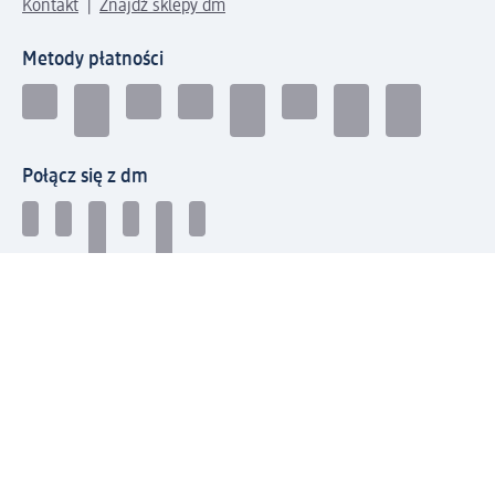
Kontakt
Znajdź sklepy dm
Metody płatności
Połącz się z dm
Pobierz aplikację dm:
© 2026 dm-drogerie markt sp. z o.o.