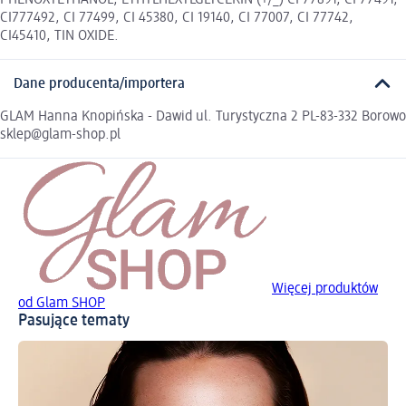
PHENOXYETHANOL, ETHYLHEXYLGLYCERIN (+/_) CI 77891, CI 77491,
CI777492, CI 77499, CI 45380, CI 19140, CI 77007, CI 77742,
CI45410, TIN OXIDE.
Dane producenta/importera
GLAM Hanna Knopińska - Dawid ul. Turystyczna 2 PL-83-332 Borowo
sklep@glam-shop.pl
Więcej produktów
od Glam SHOP
Pasujące tematy