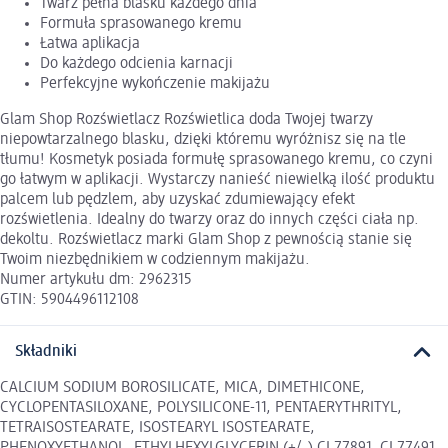
Twarz pełna blasku każdego dnia
Formuła sprasowanego kremu
Łatwa aplikacja
Do każdego odcienia karnacji
Perfekcyjne wykończenie makijażu
Glam Shop Rozświetlacz Rozświetlica doda Twojej twarzy
niepowtarzalnego blasku, dzięki któremu wyróżnisz się na tle
tłumu! Kosmetyk posiada formułę sprasowanego kremu, co czyni
go łatwym w aplikacji. Wystarczy nanieść niewielką ilość produktu
palcem lub pędzlem, aby uzyskać zdumiewający efekt
rozświetlenia. Idealny do twarzy oraz do innych części ciała np.
dekoltu. Rozświetlacz marki Glam Shop z pewnością stanie się
Twoim niezbędnikiem w codziennym makijażu.
Numer artykułu dm: 2962315
GTIN: 5904496112108
Składniki
CALCIUM SODIUM BOROSILICATE, MICA, DIMETHICONE,
CYCLOPENTASILOXANE, POLYSILICONE-11, PENTAERYTHRITYL,
TETRAISOSTEARATE, ISOSTEARYL ISOSTEARATE,