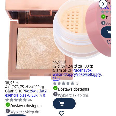
Glam SH
oczy, 5 g
Dosta
Wybie
44,95 zł
12 g (374,58 zł za 100 g)
Glam SHOP
Puder sypki
wykańczający/rozświetlający,
12 g
38,95 zł
(0)
4 g (973,75 zł za 100 g)
Dostawa dostępna
Glam SHOP
Rozświetlacz
esencja blasku Lux, 4 g
Wybierz sklep dm
(0)
Dostawa dostępna
Wybierz sklep dm