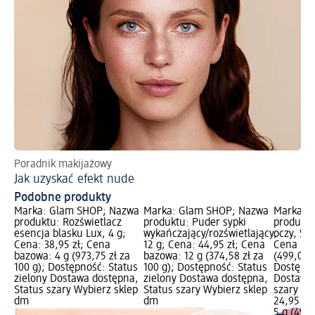
Poradnik makijażowy
Ja
Jak uzyskać efekt nude
Ko
Podobne produkty
Marka: Glam SHOP; Nazwa
Marka: Glam SHOP; Nazwa
Marka: 
produktu: Rozświetlacz
produktu: Puder sypki
produktu
esencja blasku Lux, 4 g;
wykańczający/rozświetlający,
oczy, 5 g
Cena: 38,95 zł; Cena
12 g; Cena: 44,95 zł; Cena
Cena baz
bazowa: 4 g (973,75 zł za
bazowa: 12 g (374,58 zł za
(499,00 z
100 g); Dostępność: Status
100 g); Dostępność: Status
Dostępno
zielony Dostawa dostępna,
zielony Dostawa dostępna,
Dostawa 
Status szary Wybierz sklep
Status szary Wybierz sklep
szary Wy
dm
dm
24,95 zł
5 g (499,