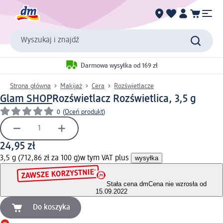
Wyszukaj i znajdź
Darmowa wysyłka od 169 zł
Strona główna
Makijaż
Cera
Rozświetlacze
Glam SHOP
Rozświetlacz Rozświetlica, 3,5 g
0
(
Oceń produkt
)
24,95 zł
3,5 g (712,86 zł za 100 g)
w tym VAT plus
wysyłka
Stała cena dm
Cena nie wzrosła od
15.09.2022
Do koszyka