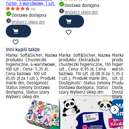
Turbo, 3-warstwowy, 1 szt.
Dostawa dostępna
(4)
Wybierz sklep dm
Dostawa dostępna
Wybierz sklep dm
Inni kupili także
Marka: Soft&Sicher; Nazwa
Marka: Soft&Sicher; Nazwa
Marka: S
produktu: Chusteczki
produktu: Ekstraduże
produktu
higieniczne, 4-warstwowe,
chusteczki higieniczne, 110
higienicz
100 szt.; Cena: 5,35 zł;
szt.; Cena: 8,95 zł; Cena
warstwow
Cena bazowa: 100 szt.
bazowa: 110 szt. (0,08 zł za
5,35 zł;
(0,05 zł za 1 szt.); Produkt
1 szt.); Produkt marki dm;
szt. (0,05
marki dm; Dostępność:
Dostępność: Status zielony
Produkt 
Status zielony Dostawa
Dostawa dostępna, Status
Dostępno
dostępna, Status szary
szary Wybierz sklep dm
Dostawa 
Wybierz sklep dm
szary Wy
5,35 zł
100 szt. (