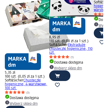
Soft&Sic
higienicz
warstwow
Dosta
Wybie
8,95 zł
110 szt. (0,08 zł za 1 szt.)
Soft&Sicher
Ekstraduże
chusteczki higieniczne, 110
szt.
(1)
Dostawa dostępna
Wybierz sklep dm
5,35 zł
100 szt. (0,05 zł za 1 szt.)
Soft&Sicher
Chusteczki
higieniczne, 4-warstwowe,
100 szt.
(3)
Dostawa dostępna
Wybierz sklep dm