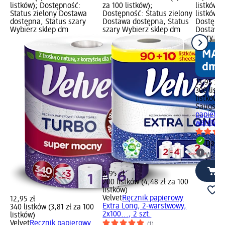
listków); Dostępność:
za 100 listków);
listków (
Status zielony Dostawa
Dostępność: Status zielony
listków)
dostępna, Status szary
Dostawa dostępna, Status
Dostępno
Wybierz sklep dm
szary Wybierz sklep dm
Dostawa 
szary Wy
13,95 zł
300 listk
listków)
Saugstar
papierow
warstwowy
Dosta
Wybie
8,95 zł
200 listków (4,48 zł za 100
listków)
Velvet
Ręcznik papierowy
12,95 zł
Extra Long, 2-warstwowy,
340 listków (3,81 zł za 100
2x100..., 2 szt.
listków)
Velvet
Ręcznik papierowy
(1)