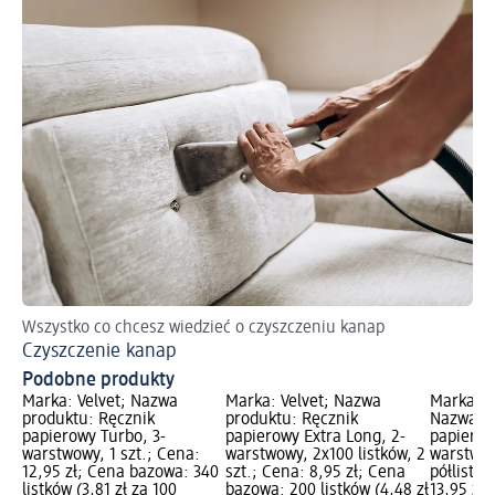
Wszystko co chcesz wiedzieć o czyszczeniu kanap
Czyszczenie kanap
Podobne produkty
Marka: Velvet; Nazwa
Marka: Velvet; Nazwa
Marka: S
produktu: Ręcznik
produktu: Ręcznik
Nazwa pr
papierowy Turbo, 3-
papierowy Extra Long, 2-
papierow
warstwowy, 1 szt.; Cena:
warstwowy, 2x100 listków, 2
warstwow
12,95 zł; Cena bazowa: 340
szt.; Cena: 8,95 zł; Cena
półlistkó
listków (3,81 zł za 100
bazowa: 200 listków (4,48 zł
13,95 zł