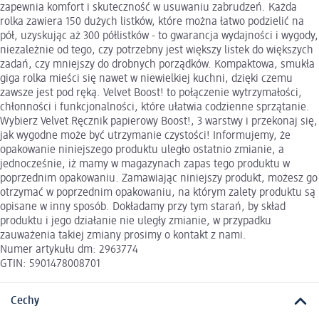
zapewnia komfort i skuteczność w usuwaniu zabrudzeń. Każda
rolka zawiera 150 dużych listków, które można łatwo podzielić na
pół, uzyskując aż 300 półlistków - to gwarancja wydajności i wygody,
niezależnie od tego, czy potrzebny jest większy listek do większych
zadań, czy mniejszy do drobnych porządków. Kompaktowa, smukła
giga rolka mieści się nawet w niewielkiej kuchni, dzięki czemu
zawsze jest pod ręką. Velvet Boost! to połączenie wytrzymałości,
chłonności i funkcjonalności, które ułatwia codzienne sprzątanie.
Wybierz Velvet Ręcznik papierowy Boost!, 3 warstwy i przekonaj się,
jak wygodne może być utrzymanie czystości! Informujemy, że
opakowanie niniejszego produktu uległo ostatnio zmianie, a
jednocześnie, iż mamy w magazynach zapas tego produktu w
poprzednim opakowaniu. Zamawiając niniejszy produkt, możesz go
otrzymać w poprzednim opakowaniu, na którym zalety produktu są
opisane w inny sposób. Dokładamy przy tym starań, by skład
produktu i jego działanie nie uległy zmianie, w przypadku
zauważenia takiej zmiany prosimy o kontakt z nami.
Numer artykułu dm: 2963774
GTIN: 5901478008701
Cechy