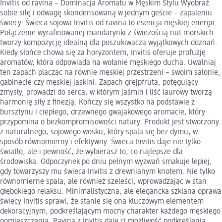
Invitis od ravina – Dominacja Aromatu w Męskim Stylu Wyobraź
sobie siłę i odwagę skondensowaną w jednym geście – zapaleniu
świecy. Świeca sojowa Invitis od ravina to esencja męskiej energii.
Połączenie wyrafinowanej mandarynki z świeżością nut morskich
tworzy kompozycję idealną dla poszukiwacza wyjątkowych doznań.
Kiedy słońce chowa się za horyzontem, Invitis oferuje profuzję
aromatów, która odpowiada na wołanie męskiego ducha. Uwalniaj
ten zapach placząc na równie męskiej przestrzeni – swoim salonie,
gabinecie czy męskiej jaskini. Zapach grejpfruta, potęgujący
zmysły, prowadzi do serca, w którym jaśmin i liść laurowy tworzą
harmonię siły z finezją. Kończy się wszystko na podstawie z
bursztynu i ciepłego, drzewnego gwajakowego aromacie, który
przypomina o bezkompromisowości natury. Produkt jest stworzony
z naturalnego, sojowego wosku, który spala się bez dymu, w
sposób równomierny i efektywny. Świeca Invitis daje nie tylko
światło, ale i pewność, że wybierasz to, co najlepsze dla
środowiska. Odpoczynek po dniu pełnym wyzwań smakuje lepiej,
gdy towarzyszy mu świeca Invitis z drewnianym knotem. Nie tylko
równomierne spala, ale również szeleści, wprowadzając w stan
głębokiego relaksu. Minimalistyczna, ale elegancka szklana oprawa
świecy Invitis sprawi, że stanie się ona kluczowym elementem
dekoracyjnym, podkreślającym mocny charakter każdego męskiego
pomieszczenia. Ravina z Invitis daje ci możliwość podkreślenia