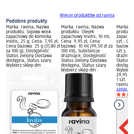
Więcej produktów od ravina
Podobne produkty
Marka: ravina; Nazwa
Marka: ravina; Nazwa
Marka: r
produktu: Sojowy wosk
produktu: Olejek
produktu
zapachowy do kominka
zapachowy Invitis, 10 ml;
zapachow
Invitis, 25 g; Cena: 7,95 zł;
Cena: 9,95 zł; Cena
szt.; Cen
Cena bazowa: 25 g (31,80 zł
bazowa: 10 ml (99,50 zł za
bazowa: 1
za 100 g); Dostępność:
100 ml); Substancje
szt.); Su
Status zielony Dostawa
drażniące; Dostępność:
drażniąc
dostępna, Status szary
Status zielony Dostawa
Status z
Wybierz sklep dm
dostępna, Status szary
dostępna
Wybierz sklep dm
Wybierz 
29,95 zł
1 szt. (29
ravina
Św
zapachowa