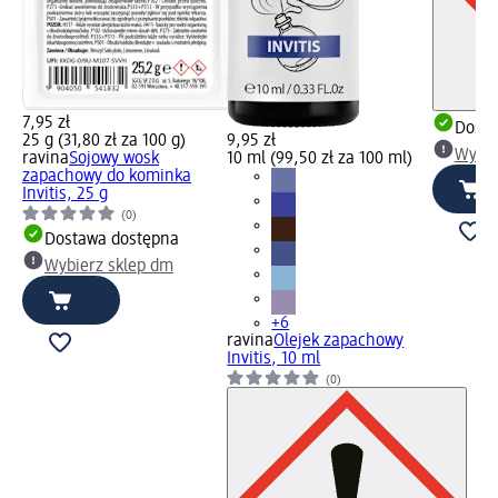
7,95 zł
Dosta
25 g (31,80 zł za 100 g)
9,95 zł
Wybie
ravina
Sojowy wosk
10 ml (99,50 zł za 100 ml)
zapachowy do kominka
Invitis, 25 g
(0)
Dostawa dostępna
Wybierz sklep dm
+6
ravina
Olejek zapachowy
Invitis, 10 ml
(0)