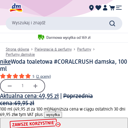
Wyszukaj i znajdź
Darmowa wysyłka od 169 zł
Strona główna
Pielęgnacja & perfumy
Perfumy
Perfumy damskie
nike
Woda toaletowa #CORALCRUSH damska, 100
ml
5
(
2 oceny
)
Aktualna cena:
49,95 zł
|
Poprzednia
cena:
69,95 zł
100 ml (49,95 zł za 100 ml)
Najniższa cena w ciągu ostatnich 30 dni
69,95 zł
w tym VAT plus
wysyłka