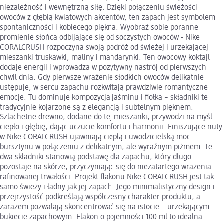
niezależność i wewnętrzną siłę. Dzięki połączeniu świeżości
owoców z głębią kwiatowych akcentów, ten zapach jest symbolem
spontaniczności i kobiecego piękna. Wyobraź sobie poranne
promienie słońca odbijające się od soczystych owoców - Nike
CORALCRUSH rozpoczyna swoją podróż od świeżej i urzekającej
mieszanki truskawki, maliny i mandarynki. Ten owocowy koktajl
dodaje energii i wprowadza w pozytywny nastrój od pierwszych
chwil dnia. Gdy pierwsze wrażenie słodkich owoców delikatnie
ustępuje, w sercu zapachu rozkwitają prawdziwie romantyczne
emocje. Tu dominuje kompozycja jaśminu i fiołka – składniki te
tradycyjnie kojarzone są z elegancją i subtelnym pięknem.
Szlachetne drewno, dodane do tej mieszanki, przywodzi na myśl
ciepło i głębię, dając uczucie komfortu i harmonii. Finiszujące nuty
w Nike CORALCRUSH ujawniają ciepłą i uwodzicielską moc
bursztynu w połączeniu z delikatnym, ale wyraźnym piżmem. Te
dwa składniki stanowią podstawę dla zapachu, który długo
pozostaje na skórze, przyczyniając się do niezatartego wrażenia
rafinowanej trwałości. Projekt flakonu Nike CORALCRUSH jest tak
samo świeży i ładny jak jej zapach. Jego minimalistyczny design i
przejrzystość podkreślają współczesny charakter produktu, a
zarazem pozwalają skoncentrować się na istocie – urzekającym
bukiecie zapachowym. Flakon o pojemności 100 ml to idealna