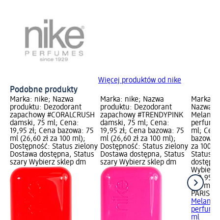
Więcej produktów od nike
Podobne produkty
Marka: nike; Nazwa
Marka: nike; Nazwa
Marka: 
produktu: Dezodorant
produktu: Dezodorant
Nazwa pr
zapachowy #CORALCRUSH
zapachowy #TRENDYPINK
Melange
damski, 75 ml; Cena:
damski, 75 ml; Cena:
perfumo
19,95 zł; Cena bazowa: 75
19,95 zł; Cena bazowa: 75
ml; Cena
ml (26,60 zł za 100 ml);
ml (26,60 zł za 100 ml);
bazowa: 
Dostępność: Status zielony
Dostępność: Status zielony
za 100 m
Dostawa dostępna, Status
Dostawa dostępna, Status
Status z
szary Wybierz sklep dm
szary Wybierz sklep dm
dostępna
Wybierz 
109,95 zł
100 ml (1
PARIS C
Melange
perfumo
ml