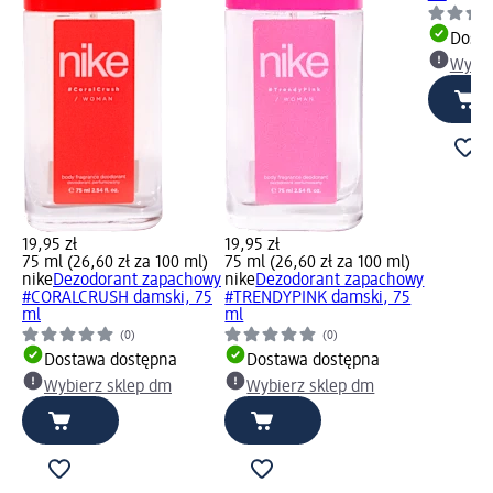
Dosta
Wybie
19,95 zł
19,95 zł
75 ml (26,60 zł za 100 ml)
75 ml (26,60 zł za 100 ml)
nike
Dezodorant zapachowy
nike
Dezodorant zapachowy
#CORALCRUSH damski, 75
#TRENDYPINK damski, 75
ml
ml
(0)
(0)
Dostawa dostępna
Dostawa dostępna
Wybierz sklep dm
Wybierz sklep dm