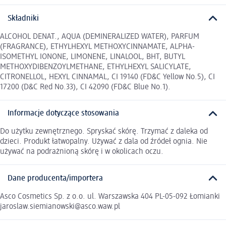
Składniki
ALCOHOL DENAT., AQUA (DEMINERALIZED WATER), PARFUM
(FRAGRANCE), ETHYLHEXYL METHOXYCINNAMATE, ALPHA-
ISOMETHYL IONONE, LIMONENE, LINALOOL, BHT, BUTYL
METHOXYDIBENZOYLMETHANE, ETHYLHEXYL SALICYLATE,
CITRONELLOL, HEXYL CINNAMAL, CI 19140 (FD&C Yellow No.5), CI
17200 (D&C Red No.33), CI 42090 (FD&C Blue No.1).
Informacje dotyczące stosowania
Do użytku zewnętrznego. Spryskać skórę. Trzymać z daleka od
dzieci. Produkt łatwopalny. Używać z dala od źródeł ognia. Nie
używać na podrażnioną skórę i w okolicach oczu.
Dane producenta/importera
Asco Cosmetics Sp. z o.o. ul. Warszawska 404 PL-05-092 Łomianki
jaroslaw.siemianowski@asco.waw.pl