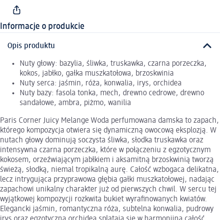
Informacje o produkcie
Opis produktu
Nuty głowy: bazylia, śliwka, truskawka, czarna porzeczka,
kokos, jabłko, gałka muszkatołowa, brzoskwinia
Nuty serca: jaśmin, róża, konwalia, irys, orchidea
Nuty bazy: fasola tonka, mech, drewno cedrowe, drewno
sandałowe, ambra, piżmo, wanilia
Paris Corner Juicy Melange Woda perfumowana damska to zapach,
którego kompozycja otwiera się dynamiczną owocową eksplozją. W
nutach głowy dominują soczysta śliwka, słodka truskawka oraz
intensywna czarna porzeczka, które w połączeniu z egzotycznym
kokosem, orzeźwiającym jabłkiem i aksamitną brzoskwinią tworzą
świeżą, słodką, niemal tropikalną aurę. Całość wzbogaca delikatna,
lecz intrygująca przyprawowa głębia gałki muszkatołowej, nadając
zapachowi unikalny charakter już od pierwszych chwil. W sercu tej
wyjątkowej kompozycji rozkwita bukiet wyrafinowanych kwiatów.
Elegancki jaśmin, romantyczna róża, subtelna konwalia, pudrowy
irys oraz egzotyczna orchidea splatają się w harmonijną całość,