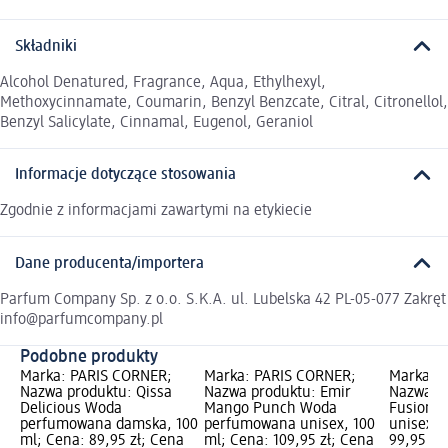
Składniki
Alcohol Denatured, Fragrance, Aqua, Ethylhexyl,
Methoxycinnamate, Coumarin, Benzyl Benzcate, Citral, Citronellol,
Benzyl Salicylate, Cinnamal, Eugenol, Geraniol
Informacje dotyczące stosowania
Zgodnie z informacjami zawartymi na etykiecie
Dane producenta/importera
Parfum Company Sp. z o.o. S.K.A. ul. Lubelska 42 PL-05-077 Zakręt
info@parfumcompany.pl
Podobne produkty
Marka: PARIS CORNER;
Marka: PARIS CORNER;
Marka: 
Nazwa produktu: Qissa
Nazwa produktu: Emir
Nazwa pr
Delicious Woda
Mango Punch Woda
Fusion 
perfumowana damska, 100
perfumowana unisex, 100
unisex, 
ml; Cena: 89,95 zł; Cena
ml; Cena: 109,95 zł; Cena
99,95 zł