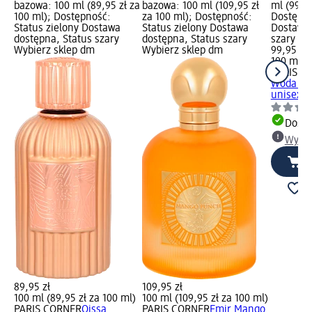
bazowa: 100 ml (89,95 zł za
bazowa: 100 ml (109,95 zł
ml (99,95
100 ml); Dostępność:
za 100 ml); Dostępność:
Dostępno
Status zielony Dostawa
Status zielony Dostawa
Dostawa 
dostępna, Status szary
dostępna, Status szary
szary Wy
Wybierz sklep dm
Wybierz sklep dm
99,95 zł
100 ml (9
PARIS C
Woda pe
unisex, 
Dosta
Wybie
89,95 zł
109,95 zł
100 ml (89,95 zł za 100 ml)
100 ml (109,95 zł za 100 ml)
PARIS CORNER
Qissa
PARIS CORNER
Emir Mango