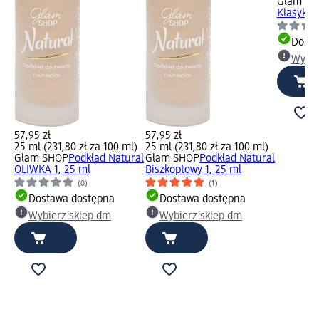
Glam SH
Klasyk O
Dosta
Wybie
57,95 zł
57,95 zł
25 ml (231,80 zł za 100 ml)
25 ml (231,80 zł za 100 ml)
Glam SHOP
Podkład Natural
Glam SHOP
Podkład Natural
OLIWKA 1, 25 ml
Biszkoptowy 1, 25 ml
(0)
(1)
Dostawa dostępna
Dostawa dostępna
Wybierz sklep dm
Wybierz sklep dm