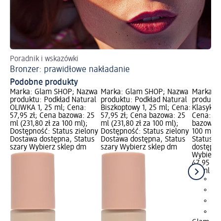
Poradnik i wskazówki
Ws
Bronzer: prawidłowe nakładanie
Ma
Podobne produkty
Marka: Glam SHOP; Nazwa
Marka: Glam SHOP; Nazwa
Marka: 
produktu: Podkład Natural
produktu: Podkład Natural
produktu
OLIWKA 1, 25 ml; Cena:
Biszkoptowy 1, 25 ml; Cena:
Klasyk Ol
57,95 zł; Cena bazowa: 25
57,95 zł; Cena bazowa: 25
Cena: 47
ml (231,80 zł za 100 ml);
ml (231,80 zł za 100 ml);
bazowa: 
Dostępność: Status zielony
Dostępność: Status zielony
100 ml);
Dostawa dostępna, Status
Dostawa dostępna, Status
Status z
szary Wybierz sklep dm
szary Wybierz sklep dm
dostępna
Wybierz 
47,95 zł
30 ml (15