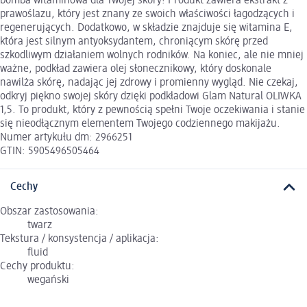
bomba witaminowa dla Twojej skóry! Produkt zawiera ekstrakt z
prawoślazu, który jest znany ze swoich właściwości łagodzących i
regenerujących. Dodatkowo, w składzie znajduje się witamina E,
która jest silnym antyoksydantem, chroniącym skórę przed
szkodliwym działaniem wolnych rodników. Na koniec, ale nie mniej
ważne, podkład zawiera olej słonecznikowy, który doskonale
nawilża skórę, nadając jej zdrowy i promienny wygląd. Nie czekaj,
odkryj piękno swojej skóry dzięki podkładowi Glam Natural OLIWKA
1,5. To produkt, który z pewnością spełni Twoje oczekiwania i stanie
się nieodłącznym elementem Twojego codziennego makijażu.
Numer artykułu dm: 2966251
GTIN: 5905496505464
Cechy
Obszar zastosowania:
twarz
Tekstura / konsystencja / aplikacja:
fluid
Cechy produktu:
wegański