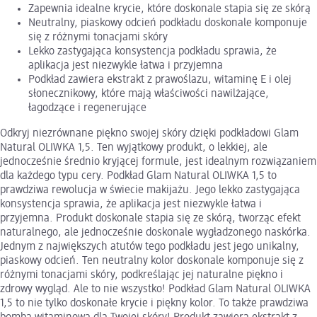
Zapewnia idealne krycie, które doskonale stapia się ze skórą
Neutralny, piaskowy odcień podkładu doskonale komponuje
się z różnymi tonacjami skóry
Lekko zastygająca konsystencja podkładu sprawia, że
aplikacja jest niezwykle łatwa i przyjemna
Podkład zawiera ekstrakt z prawoślazu, witaminę E i olej
słonecznikowy, które mają właściwości nawilżające,
łagodzące i regenerujące
Odkryj niezrównane piękno swojej skóry dzięki podkładowi Glam
Natural OLIWKA 1,5. Ten wyjątkowy produkt, o lekkiej, ale
jednocześnie średnio kryjącej formule, jest idealnym rozwiązaniem
dla każdego typu cery. Podkład Glam Natural OLIWKA 1,5 to
prawdziwa rewolucja w świecie makijażu. Jego lekko zastygająca
konsystencja sprawia, że aplikacja jest niezwykle łatwa i
przyjemna. Produkt doskonale stapia się ze skórą, tworząc efekt
naturalnego, ale jednocześnie doskonale wygładzonego naskórka.
Jednym z największych atutów tego podkładu jest jego unikalny,
piaskowy odcień. Ten neutralny kolor doskonale komponuje się z
różnymi tonacjami skóry, podkreślając jej naturalne piękno i
zdrowy wygląd. Ale to nie wszystko! Podkład Glam Natural OLIWKA
1,5 to nie tylko doskonałe krycie i piękny kolor. To także prawdziwa