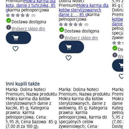
Premium
Mokra karma dla
Dolina Noteci
5,95 zł
kota, danie z tuńczyka, 85
Premium
Mokra karma dla
85 g (7,0
g
karma pełnoporcjowa
kotów sterylizowanych
Dolina N
danie z..., 85 g
karma
Premiu
(0)
pełnoporcjowa
kotów st
Dostawa dostępna
danie z..
(0)
pełnopor
Wybierz sklep dm
Dostawa dostępna
specjaln
żywieni
Wybierz sklep dm
Dosta
Wybie
Inni kupili także
Marka: Dolina Noteci
Marka: Dolina Noteci
Marka: D
Premium; Nazwa produktu:
Premium; Nazwa produktu:
Premium
Mokra karma dla kotów
Mokra karma dla kotów
Mokra ka
sterylizowanych danie z
sterylizowanych, danie z
danie z 
kaczki, 85 g; Kategoria
wołowiny, 85 g; Kategoria
Kategori
prawna: karma
prawna: karma
pełnopor
pełnoporcjowa; Cena:
pełnoporcjowa, karma do
5,95 zł;
5,95 zł; Cena bazowa: 85 g
specjalnych celów
(7,00 zł 
(7,00 zł za 100 g);
żywieniowych; Cena:
Dostępno