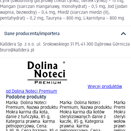
Cynk (uwodniony glicynowy chelat cynku, tlenek cynku) – 13 mg,
Mangan (siarczan manganawy, monohydrat) – 0,5 mg, Jod (jodan
wapnia, bezwodny) – 0,4 mg, Miedź (siarczan miedzi (II),
pentahydrat) – 0,2 mg, Tauryna – 800 mg, L-karnityna – 800 mg.
Dane producenta/importera
Kalldera Sp. z o.o. ul. Srokowskiego 31 PL-41-300 Dąbrowa Górnicza
biuro@kalldera.pl
Więcej produktów
od Dolina Noteci Premium
Podobne produkty
Marka: Dolina Noteci
Marka: Dolina Noteci
Marka: D
Premium; Nazwa produktu:
Premium; Nazwa produktu:
Premium
Mokra karma dla kota,
Mokra karma dla kotów
Mokra ka
danie z tuńczyka, 85 g;
sterylizowanych danie z
steryliz
Kategoria prawna: karma
kaczki, 85 g; Kategoria
wołowiny
pełnoporcjowa; Cena:
prawna: karma
prawna:
5,95 zł; Cena bazowa: 85 g
pełnoporcjowa; Cena:
pełnopor