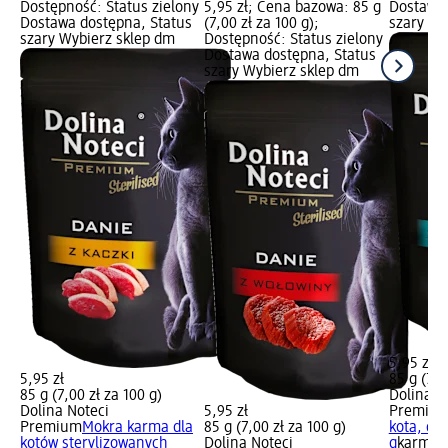
Dostępność: Status zielony
5,95 zł; Cena bazowa: 85 g
Dostawa 
Dostawa dostępna, Status
(7,00 zł za 100 g);
szary Wy
szary Wybierz sklep dm
Dostępność: Status zielony
Dostawa dostępna, Status
szary Wybierz sklep dm
5,95 zł
5,95 zł
85 g (7,0
85 g (7,00 zł za 100 g)
Dolina N
Dolina Noteci
5,95 zł
Premiu
Premium
Mokra karma dla
85 g (7,00 zł za 100 g)
kota, da
kotów sterylizowanych
Dolina Noteci
g
karma 