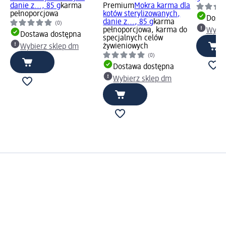
danie z..., 85 g
karma
Premium
Mokra karma dla
pełnoporcjowa
kotów sterylizowanych,
Dosta
danie z..., 85 g
karma
(0)
pełnoporcjowa, karma do
Wybie
Dostawa dostępna
specjalnych celów
żywieniowych
Wybierz sklep dm
(0)
Dostawa dostępna
Wybierz sklep dm