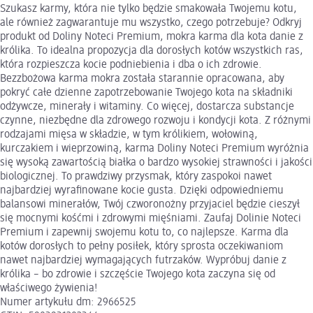
Szukasz karmy, która nie tylko będzie smakowała Twojemu kotu,
ale również zagwarantuje mu wszystko, czego potrzebuje? Odkryj
produkt od Doliny Noteci Premium, mokra karma dla kota danie z
królika. To idealna propozycja dla dorosłych kotów wszystkich ras,
która rozpieszcza kocie podniebienia i dba o ich zdrowie.
Bezzbożowa karma mokra została starannie opracowana, aby
pokryć całe dzienne zapotrzebowanie Twojego kota na składniki
odżywcze, minerały i witaminy. Co więcej, dostarcza substancje
czynne, niezbędne dla zdrowego rozwoju i kondycji kota. Z różnymi
rodzajami mięsa w składzie, w tym królikiem, wołowiną,
kurczakiem i wieprzowiną, karma Doliny Noteci Premium wyróżnia
się wysoką zawartością białka o bardzo wysokiej strawności i jakości
biologicznej. To prawdziwy przysmak, który zaspokoi nawet
najbardziej wyrafinowane kocie gusta. Dzięki odpowiedniemu
balansowi minerałów, Twój czworonożny przyjaciel będzie cieszył
się mocnymi kośćmi i zdrowymi mięśniami. Zaufaj Dolinie Noteci
Premium i zapewnij swojemu kotu to, co najlepsze. Karma dla
kotów dorosłych to pełny posiłek, który sprosta oczekiwaniom
nawet najbardziej wymagających futrzaków. Wypróbuj danie z
królika – bo zdrowie i szczęście Twojego kota zaczyna się od
właściwego żywienia!
Numer artykułu dm: 2966525