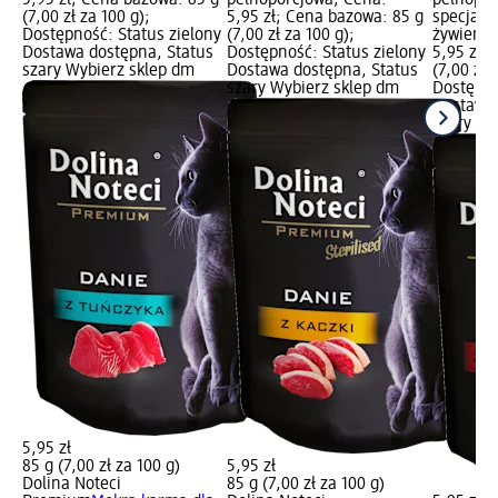
(7,00 zł za 100 g);
5,95 zł; Cena bazowa: 85 g
specjaln
Dostępność: Status zielony
(7,00 zł za 100 g);
żywienio
Dostawa dostępna, Status
Dostępność: Status zielony
5,95 zł;
szary Wybierz sklep dm
Dostawa dostępna, Status
(7,00 zł 
szary Wybierz sklep dm
Dostępno
Dostawa 
szary Wy
5,95 zł
85 g (7,00 zł za 100 g)
5,95 zł
Dolina Noteci
85 g (7,00 zł za 100 g)