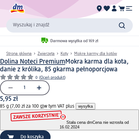
Wyszukaj i znajdź
Darmowa wysyłka od 169 zł
Strona główna
Zwierzęta
Koty
Mokre karmy dla kotów
Dolina Noteci Premium
Mokra karma dla kota,
danie z królika, 85 g
karma pełnoporcjowa
0
(
Oceń produkt
)
5,95 zł
85 g (7,00 zł za 100 g)
w tym VAT plus
wysyłka
Stała cena dm
Cena nie wzrosła od
16.02.2024
Do koszyka