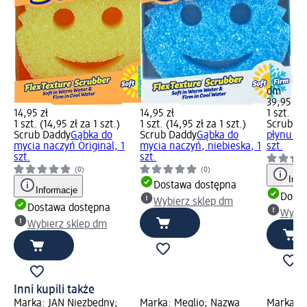
dm
39,95 zł
14,95 zł
14,95 zł
1 szt. (39
1 szt. (14,95 zł za 1 szt.)
1 szt. (14,95 zł za 1 szt.)
Scrub D
Scrub Daddy
Gąbka do
Scrub Daddy
Gąbka do
płynu z 
mycia naczyń Original, 1
mycia naczyń, niebieska, 1
szt.
szt.
szt.
(0)
(0)
Info
Dostawa dostępna
Informacje
Dosta
Wybierz sklep dm
Dostawa dostępna
Wybie
Wybierz sklep dm
Inni kupili także
Marka: JAN Niezbędny;
Marka: Meglio; Nazwa
Marka: K