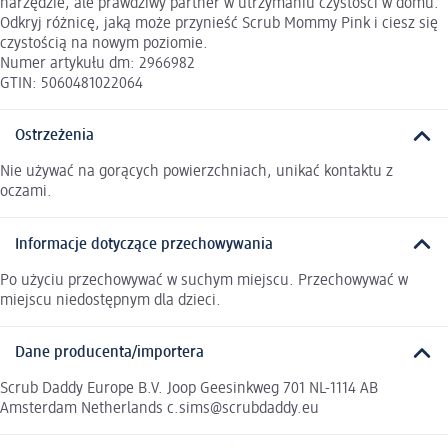
narzędzie, ale prawdziwy partner w utrzymaniu czystości w domu.
Odkryj różnicę, jaką może przynieść Scrub Mommy Pink i ciesz się
czystością na nowym poziomie.
Numer artykułu dm: 2966982
GTIN: 5060481022064
Ostrzeżenia
Nie używać na gorących powierzchniach, unikać kontaktu z
oczami.
Informacje dotyczące przechowywania
Po użyciu przechowywać w suchym miejscu. Przechowywać w
miejscu niedostępnym dla dzieci.
Dane producenta/importera
Scrub Daddy Europe B.V. Joop Geesinkweg 701 NL-1114 AB
Amsterdam Netherlands c.sims@scrubdaddy.eu