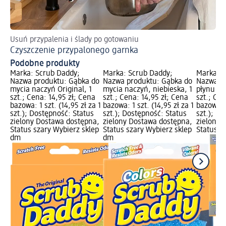
Usuń przypalenia i ślady po gotowaniu
By
Czyszczenie przypalonego garnka
Cz
Podobne produkty
Marka: Scrub Daddy;
Marka: Scrub Daddy;
Marka: S
Nazwa produktu: Gąbka do
Nazwa produktu: Gąbka do
Nazwa p
mycia naczyń Original, 1
mycia naczyń, niebieska, 1
płynu z 
szt.; Cena: 14,95 zł; Cena
szt.; Cena: 14,95 zł; Cena
szt.; Cen
bazowa: 1 szt. (14,95 zł za 1
bazowa: 1 szt. (14,95 zł za 1
bazowa: 1
szt.); Dostępność: Status
szt.); Dostępność: Status
szt.); D
zielony Dostawa dostępna,
zielony Dostawa dostępna,
zielony 
Status szary Wybierz sklep
Status szary Wybierz sklep
Status s
dm
dm