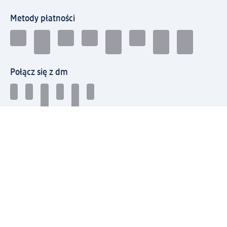
Metody płatności
Połącz się z dm
Pobierz aplikację dm:
© 2026 dm-drogerie markt sp. z o.o.