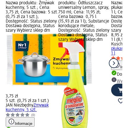
Nazwa produktu: Zmywak
produktu: Odtłuszczacz
Nazwa pr
kuchenny, 5 szt.; Cena:
uniwersalny Lemon, spray,
płukania
3,75 zł; Cena bazowa: 5 szt.
750 ml; Cena: 11,95 zł;
1 l; Cena
(0,75 zł za 1 szt.);
Cena bazowa: 0,75 l
bazowa: 1
Dostępność: Status zielony
(15,93 zł za 1 l); Substancje
Dostępno
Dostawa dostępna, Status
korodujące metale;
Dostawa 
szary Wybierz sklep dm
Dostępność: Status zielony
szary Wy
Dostawa dostępna, Status
8,95 zł
szary Wybierz sklep dm
1 l (8,95 
Kuschel
płukania
1 l
Info
Dosta
Wybie
3,75 zł
5 szt. (0,75 zł za 1 szt.)
JAN Niezbędny
Zmywak
kuchenny, 5 szt.
(0)
Informacje