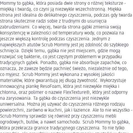
Mommy to gąbka, która posiada dwie strony o różnej teksturze -
miękką i twardą, co czyni ją niezwykle wszechstronną. Miękka
strona jest idealna do delikatnego czyszczenia, podczas gdy twarda
strona skutecznie radzi sobie z trudnymi do usunięcia
zabrudzeniami. Co więcej, twarda strona gąbki zmienia swoją
konsystencję w zależności od temperatury wody, co pozwala na
jeszcze większą kontrolę podczas czyszczenia. Jednym z
największych atutów Scrub Mommy jest jej zdolność do szybkiego
schnięcia. Dzięki temu, gąbka nie jest miejscem, gdzie mogą
rozwijać się bakterie, co jest częstym problemem w przypadku
tradycyjnych gąbek. Ponadto, gąbka nie absorbuje zapachów, co
oznacza, że zawsze będzie pachnieć świeżo, niezależnie od tego,
co myjesz. Scrub Mommy jest wykonana z wysokiej jakości
materiałów, które gwarantują jej długą żywotność. Wykorzystuje
innowacyjną piankę ResoFoam, która jest niezwykle miękka i
chłonna, oraz polimer o nazwie FlexTexture®, który jest odporny
na zarysowania. Ta gąbka do czyszczenia jest niezwykle
uniwersalna. Można jej używać do czyszczenia różnego rodzaju
powierzchni, zarówno w kuchni, jak i łazience. Ale to nie wszystko -
Scrub Mommy sprawdzi się również przy czyszczeniu mebli
ogrodowych, butów, a nawet samochodu. Scrub Mommy to gąbka,
która przekracza granice tradycyjnego czyszczenia. To nie tylko