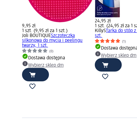
24,95 zł
9,95 zł
1 szt. (24,95 zł za 1 s
1 szt. (9,95 zł za 1 szt.)
KillyS
Tarka do stóp z
Joli BOUTIQUE
Szczoteczka
szt.
silkonowa do mycia i peelingu
(1)
twarzy, 1 szt.
Dostawa dostępn
(0)
Wybierz sklep dm
Dostawa dostępna
Wybierz sklep dm