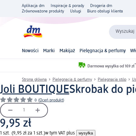
Aplikacja dm
Inspiracje & porady
Drogeria dm
Zrównoważone produkty
Usługi
Biuro obsługi klienta
Wyszukaj 
Nowości
Marki
Makijaż
Pielęgnacja & perfumy
Wł
*
Darmowa wysyłka od 169 zł
Strona główna
Pielęgnacja & perfumy
Pielęgnacja stóp
U
Joli BOUTIQUE
Skrobak do pię
0
(
Oceń produkt
)
9,95 zł
1 szt. (9,95 zł za 1 szt.)
w tym VAT plus
wysyłka