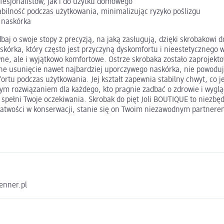
fesjonalistów, jak i do użytku domowego
bilność podczas użytkowania, minimalizując ryzyko poślizgu
 naskórka
baj o swoje stopy z precyzją, na jaką zasługują, dzięki skrobakowi 
rka, który często jest przyczyną dyskomfortu i nieestetycznego wy
ktywne, ale i wyjątkowo komfortowe. Ostrze skrobaka zostało zaproj
czne usunięcie nawet najbardziej uporczywego naskórka, nie powodu
tu podczas użytkowania. Jej kształt zapewnia stabilny chwyt, co j
ym rozwiązaniem dla każdego, kto pragnie zadbać o zdrowie i wygląd
 spełni Twoje oczekiwania. Skrobak do pięt Joli BOUTIQUE to niezbę
łatwości w konserwacji, stanie się on Twoim niezawodnym partnerem 
enner.pl