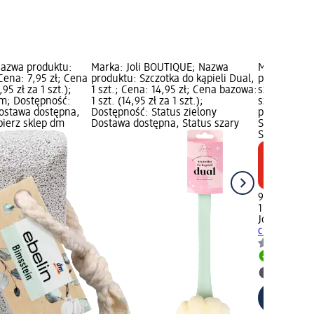
Nazwa produktu:
Marka: Joli BOUTIQUE; Nazwa
Marka: Joli
Cena: 7,95 zł; Cena
produktu: Szczotka do kąpieli Dual,
produktu: W
95 zł za 1 szt.);
1 szt.; Cena: 14,95 zł; Cena bazowa:
szt.; Cena: 
m; Dostępność:
1 szt. (14,95 zł za 1 szt.);
szt. (9,95 zł
Dostawa dostępna,
Dostępność: Status zielony
produkty w 
bierz sklep dm
Dostawa dostępna, Status szary
Status ziel
Status szar
9,95 zł
1 szt. (9,95 
Joli BOUTIQ
ciała, 1 szt.
Dostawa
Wybierz 