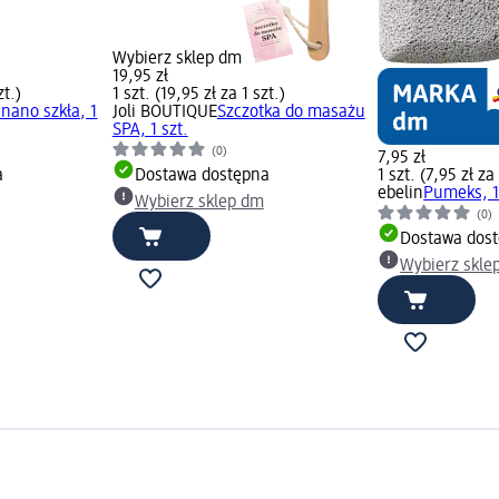
Wybierz sklep dm
19,95 zł
zt.)
1 szt. (19,95 zł za 1 szt.)
 nano szkła, 1
Joli BOUTIQUE
Szczotka do masażu
SPA, 1 szt.
(0)
7,95 zł
a
Dostawa dostępna
1 szt. (7,95 zł za 
ebelin
Pumeks, 1
Wybierz sklep dm
(0)
Dostawa dos
Wybierz skle