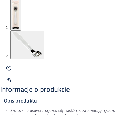
Informacje o produkcie
Opis produktu
Skutecznie usuwa zrogowaciały naskórek, zapewniając gładkoś