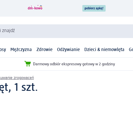
i znajdź
osy
Mężczyzna
Zdrowie
Odżywianie
Dzieci & niemowlęta
G
Darmowy odbiór ekspresowy gotowy w 2 godziny
suwanie zrogowaceń
t, 1 szt.