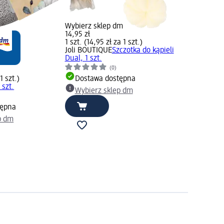
Wybierz sklep dm
14,95 zł
1 szt. (14,95 zł za 1 szt.)
Joli BOUTIQUE
Szczotka do kąpieli
Dual, 1 szt.
(0)
1 szt.)
Dostawa dostępna
 szt.
Wybierz sklep dm
tępna
p dm