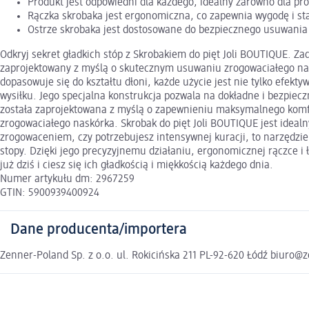
Produkt jest odpowiedni dla każdego, idealny zarówno dla pro
Rączka skrobaka jest ergonomiczna, co zapewnia wygodę i sta
Ostrze skrobaka jest dostosowane do bezpiecznego usuwania
Odkryj sekret gładkich stóp z Skrobakiem do pięt Joli BOUTIQUE. Zad
zaprojektowany z myślą o skutecznym usuwaniu zrogowaciałego naskó
dopasowuje się do kształtu dłoni, każde użycie jest nie tylko efe
wysiłku. Jego specjalna konstrukcja pozwala na dokładne i bezpie
została zaprojektowana z myślą o zapewnieniu maksymalnego komfor
zrogowaciałego naskórka. Skrobak do pięt Joli BOUTIQUE jest idealn
zrogowaceniem, czy potrzebujesz intensywnej kuracji, to narzędzie
stopy. Dzięki jego precyzyjnemu działaniu, ergonomicznej rączce i 
już dziś i ciesz się ich gładkością i miękkością każdego dnia.
Numer artykułu dm: 2967259
GTIN: 5900939400924
Dane producenta/importera
Zenner-Poland Sp. z o.o. ul. Rokicińska 211 PL-92-620 Łódź biuro@z