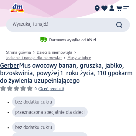
Wyszukaj i znajdź
Darmowa wysyłka od 169 zł
Strona główna
Dzieci & niemowlęta
Jedzenie i napoje dla niemowląt
Musy w tubce
Gerber
Mus owocowy banan, gruszka, jabłko,
brzoskwinia, powyżej 1. roku życia, 110 g
pokarm
do żywienia uzupełniającego
0
(
Oceń produkt
)
bez dodatku cukru
przeznaczona specjalnie dla dzieci
bez dodatku cukru