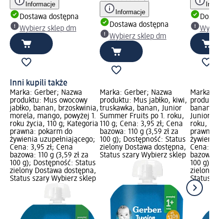
Informacje
Info
Informacje
Dostawa dostępna
Dosta
Dostawa dostępna
Wybierz sklep dm
Wybie
Wybierz sklep dm
Inni kupili także
Marka: Gerber; Nazwa
Marka: Gerber; Nazwa
Marka: G
produktu: Mus owocowy
produktu: Mus jabłko, kiwi,
produktu
jabłko, banan, brzoskwinia,
truskawka, banan, Junior
banan, p
morela, mango, powyżej 1.
Summer Fruits po 1. roku,
Junior Ye
roku życia, 110 g; Kategoria
110 g; Cena: 3,95 zł; Cena
roku, 110
prawna: pokarm do
bazowa: 110 g (3,59 zł za
prawna:
żywienia uzupełniającego;
100 g); Dostępność: Status
żywienia
Cena: 3,95 zł; Cena
zielony Dostawa dostępna,
Cena: 3,
bazowa: 110 g (3,59 zł za
Status szary Wybierz sklep
bazowa: 1
100 g); Dostępność: Status
100 g); 
zielony Dostawa dostępna,
zielony 
Status szary Wybierz sklep
Status s