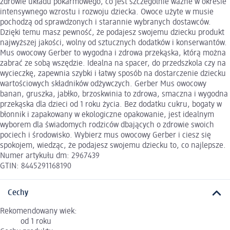
zdrowie układu pokarmowego, co jest szczególnie ważne w okresie
intensywnego wzrostu i rozwoju dziecka. Owoce użyte w musie
pochodzą od sprawdzonych i starannie wybranych dostawców.
Dzięki temu masz pewność, że podajesz swojemu dziecku produkt
najwyższej jakości, wolny od sztucznych dodatków i konserwantów.
Mus owocowy Gerber to wygodna i zdrowa przekąska, którą można
zabrać ze sobą wszędzie. Idealna na spacer, do przedszkola czy na
wycieczkę, zapewnia szybki i łatwy sposób na dostarczenie dziecku
wartościowych składników odżywczych. Gerber Mus owocowy
banan, gruszka, jabłko, brzoskwinia to zdrowa, smaczna i wygodna
przekąska dla dzieci od 1 roku życia. Bez dodatku cukru, bogaty w
błonnik i zapakowany w ekologiczne opakowanie, jest idealnym
wyborem dla świadomych rodziców dbających o zdrowie swoich
pociech i środowisko. Wybierz mus owocowy Gerber i ciesz się
spokojem, wiedząc, że podajesz swojemu dziecku to, co najlepsze.
Numer artykułu dm: 2967439
GTIN: 8445291168190
Cechy
Rekomendowany wiek:
od 1 roku