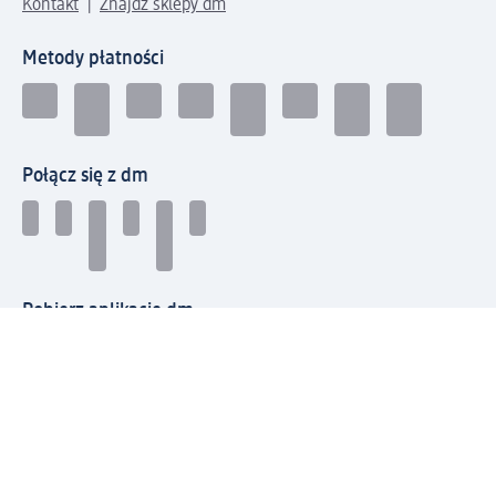
Kontakt
Znajdź sklepy dm
Metody płatności
Połącz się z dm
Pobierz aplikację dm:
© 2026 dm-drogerie markt sp. z o.o.