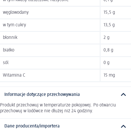
w tym kwasy tłuszczowe nasycone
0,1 g
węglowodany
15,5 g
w tym cukry
13,5 g
błonnik
2 g
białko
0,8 g
sól
0 g
Witamina C
15 mg
Informacje dotyczące przechowywania
Produkt przechowuj w temperaturze pokojowej. Po otwarciu
przechowuj w lodówce nie dłużej niż 24 godziny.
Dane producenta/importera