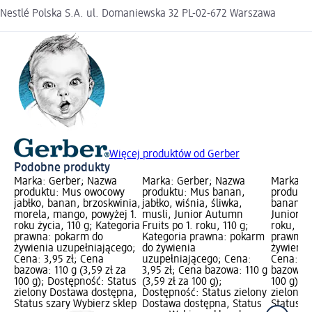
Nestlé Polska S.A. ul. Domaniewska 32 PL-02-672 Warszawa
Więcej produktów od Gerber
Podobne produkty
Marka: Gerber; Nazwa
Marka: Gerber; Nazwa
Marka: G
produktu: Mus owocowy
produktu: Mus banan,
produktu
jabłko, banan, brzoskwinia,
jabłko, wiśnia, śliwka,
banan, p
morela, mango, powyżej 1.
musli, Junior Autumn
Junior Ye
roku życia, 110 g; Kategoria
Fruits po 1. roku, 110 g;
roku, 110
prawna: pokarm do
Kategoria prawna: pokarm
prawna:
żywienia uzupełniającego;
do żywienia
żywienia
Cena: 3,95 zł; Cena
uzupełniającego; Cena:
Cena: 3,
bazowa: 110 g (3,59 zł za
3,95 zł; Cena bazowa: 110 g
bazowa: 1
100 g); Dostępność: Status
(3,59 zł za 100 g);
100 g); 
zielony Dostawa dostępna,
Dostępność: Status zielony
zielony 
Status szary Wybierz sklep
Dostawa dostępna, Status
Status s