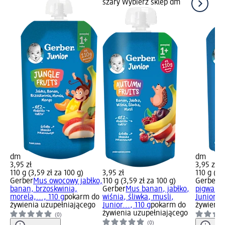
szary Wybierz sklep dm
dm
dm
3,95 zł
3,95 zł
110 g (3,59 zł za 100 g)
3,95 zł
110 g (3,
Gerber
Mus owocowy jabłko,
110 g (3,59 zł za 100 g)
Gerber
M
banan, brzoskwinia,
Gerber
Mus banan, jabłko,
pigwa z 
morela,..., 110 g
pokarm do
wiśnia, śliwka, musli,
Junior...
żywienia uzupełniającego
Junior..., 110 g
pokarm do
żywienia
żywienia uzupełniającego
(0)
(0)