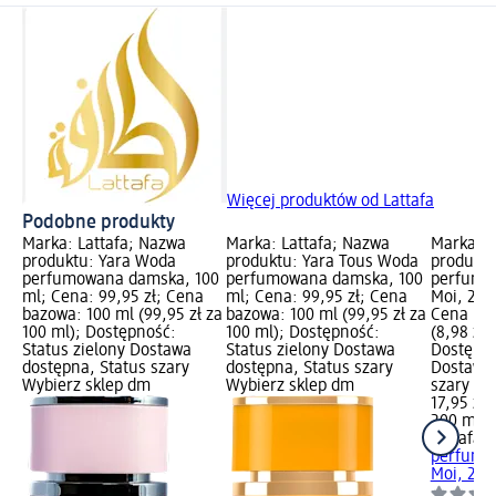
Więcej produktów od Lattafa
Podobne produkty
Marka: Lattafa; Nazwa
Marka: Lattafa; Nazwa
Marka: L
produktu: Yara Woda
produktu: Yara Tous Woda
produktu
perfumowana damska, 100
perfumowana damska, 100
perfumo
ml; Cena: 99,95 zł; Cena
ml; Cena: 99,95 zł; Cena
Moi, 200 
bazowa: 100 ml (99,95 zł za
bazowa: 100 ml (99,95 zł za
Cena ba
100 ml); Dostępność:
100 ml); Dostępność:
(8,98 zł 
Status zielony Dostawa
Status zielony Dostawa
Dostępno
dostępna, Status szary
dostępna, Status szary
Dostawa 
Wybierz sklep dm
Wybierz sklep dm
szary Wy
17,95 zł
200 ml (8
Lattafa
D
perfumo
Moi, 200