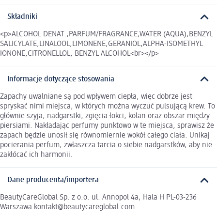
Składniki
<p>ALCOHOL DENAT.,PARFUM/FRAGRANCE,WATER (AQUA),BENZYL
SALICYLATE,LINALOOL,LIMONENE,GERANIOL,ALPHA-ISOMETHYL
IONONE,CITRONELLOL, BENZYL ALCOHOL<br></p>
Informacje dotyczące stosowania
Zapachy uwalniane są pod wpływem ciepła, więc dobrze jest
spryskać nimi miejsca, w których można wyczuć pulsującą krew. To
głównie szyja, nadgarstki, zgięcia łokci, kolan oraz obszar między
piersiami. Nakładając perfumy punktowo w te miejsca, sprawisz że
zapach będzie unosił się równomiernie wokół całego ciała. Unikaj
pocierania perfum, zwłaszcza tarcia o siebie nadgarstków, aby nie
zakłócać ich harmonii.
Dane producenta/importera
BeautyCareGlobal Sp. z o.o. ul. Annopol 4a, Hala H PL-03-236
Warszawa kontakt@beautycareglobal.com