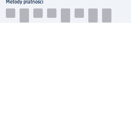
Metody płatności
Połącz się z dm
Pobierz aplikację dm:
© 2026 dm-drogerie markt sp. z o.o.
Impressum
Polityka prywatności
Ogólne warunki handlowe
Odstąpienie od umowy w dm