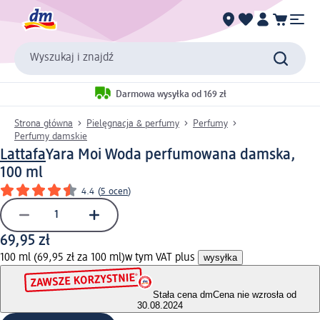
Wyszukaj i znajdź
Darmowa wysyłka od 169 zł
Strona główna
Pielęgnacja & perfumy
Perfumy
Perfumy damskie
Lattafa
Yara Moi Woda perfumowana damska,
100 ml
4.4
(
5 ocen
)
69,95 zł
100 ml (69,95 zł za 100 ml)
w tym VAT plus
wysyłka
Stała cena dm
Cena nie wzrosła od
30.08.2024