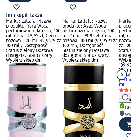
Inni kupili także
Marka: Lattafa; Nazwa
Marka: Lattafa; Nazwa
Marka: L
produktu: Yara Woda
produktu: Asad Woda
produkt
perfumowana damska, 100
perfumowana męska, 100
perfumo
ml; Cena: 99,95 zł; Cena
ml; Cena: 99,95 zł; Cena
ml; Cena
bazowa: 100 ml (99,95 zł za
bazowa: 100 ml (99,95 zł za
bazowa: 
100 ml); Dostępność:
100 ml); Dostępność:
za 100 m
Status zielony Dostawa
Status zielony Dostawa
Status z
dostępna, Status szary
dostępna, Status szary
dostępna
Wybierz sklep dm
Wybierz sklep dm
Wybierz 
139,95 zł
100 ml (1
Lattafa
K
perfumo
ml
Info
Dosta
Wybie