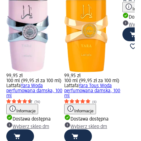
Info
Dosta
Wybie
99,95 zł
99,95 zł
100 ml (99,95 zł za 100 ml)
100 ml (99,95 zł za 100 ml)
Lattafa
Yara Woda
Lattafa
Yara Tous Woda
perfumowana damska, 100
perfumowana damska, 100
ml
ml
(16)
(4)
Informacje
Informacje
Dostawa dostępna
Dostawa dostępna
Wybierz sklep dm
Wybierz sklep dm