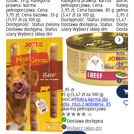
sztuki, 33 g; Kategoria
Kategoria prawna: karma
pomidora
prawna: karma
pełnoporcjowa; Cena:
Kategori
pełnoporcjowa; Cena:
2,95 zł; Cena bazowa: 85 g
pełnopor
3,95 zł; Cena bazowa: 33 g
(3,47 zł za 100 g);
2,95 zł;
(11,97 zł za 100 g);
Dostępność: Status zielony
(3,47 zł 
Dostępność: Status zielony
Dostawa dostępna, Status
Dostępno
Dostawa dostępna, Status
szary Wybierz sklep dm
Dostawa 
szary Wybierz sklep dm
szary Wy
2,95 zł
85 g (3,4
JosiCat
M
kota, wo
pomidora
g
karma 
Dosta
Wybie
2,95 zł
85 g (3,47 zł za 100 g)
JosiCat
Mokra karma dla
kota, mus z wołowiną, 85
g
karma pełnoporcjowa
(0)
Dostawa dostępna
Wybierz sklep dm