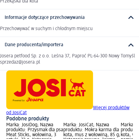
Przekąska dla kota
Informacje dotyczące przechowywania
Przechowywać w suchym i chłodnym miejscu
Dane producenta/importera
Josera petfood Sp. z o.o. Leśna 37, Paproć PL-64-300 Nowy Tomyśl
sprzedaz@josera.pl
Więcej produktów
od JosiCat
Podobne produkty
Marka: JosiDog; Nazwa
Marka: JosiCat; Nazwa
Marka: J
produktu: Przysmak dla psa
produktu: Mokra karma dla
produktu
Meat Sticks, wołowina, 3
kota, mus z wołowiną, 85 g;
kota, wo