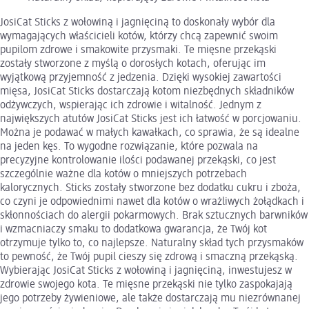
JosiCat Sticks z wołowiną i jagnięciną to doskonały wybór dla
wymagających właścicieli kotów, którzy chcą zapewnić swoim
pupilom zdrowe i smakowite przysmaki. Te mięsne przekąski
zostały stworzone z myślą o dorosłych kotach, oferując im
wyjątkową przyjemność z jedzenia. Dzięki wysokiej zawartości
mięsa, JosiCat Sticks dostarczają kotom niezbędnych składników
odżywczych, wspierając ich zdrowie i witalność. Jednym z
największych atutów JosiCat Sticks jest ich łatwość w porcjowaniu.
Można je podawać w małych kawałkach, co sprawia, że są idealne
na jeden kęs. To wygodne rozwiązanie, które pozwala na
precyzyjne kontrolowanie ilości podawanej przekąski, co jest
szczególnie ważne dla kotów o mniejszych potrzebach
kalorycznych. Sticks zostały stworzone bez dodatku cukru i zboża,
co czyni je odpowiednimi nawet dla kotów o wrażliwych żołądkach i
skłonnościach do alergii pokarmowych. Brak sztucznych barwników
i wzmacniaczy smaku to dodatkowa gwarancja, że Twój kot
otrzymuje tylko to, co najlepsze. Naturalny skład tych przysmaków
to pewność, że Twój pupil cieszy się zdrową i smaczną przekąską.
Wybierając JosiCat Sticks z wołowiną i jagnięciną, inwestujesz w
zdrowie swojego kota. Te mięsne przekąski nie tylko zaspokajają
jego potrzeby żywieniowe, ale także dostarczają mu niezrównanej