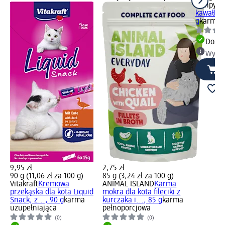
wanpy
Pr
kawałki 
g
karma u
Dosta
Wybie
9,95 zł
2,75 zł
90 g (11,06 zł za 100 g)
85 g (3,24 zł za 100 g)
Vitakraft
Kremowa
ANIMAL ISLAND
Karma
przekąska dla kota Liquid
mokra dla kota fileciki z
Snack, z..., 90 g
karma
kurczaka i..., 85 g
karma
uzupełniająca
pełnoporcjowa
(0)
(0)