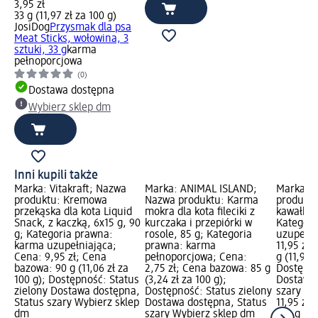
3,95 zł
33 g (11,97 zł za 100 g)
JosiDog
Przysmak dla psa
Meat Sticks, wołowina, 3
sztuki, 33 g
karma
pełnoporcjowa
(0)
Dostawa dostępna
Wybierz sklep dm
Inni kupili także
Marka: Vitakraft; Nazwa
Marka: ANIMAL ISLAND;
Marka: 
produktu: Kremowa
Nazwa produktu: Karma
produktu
przekąska dla kota Liquid
mokra dla kota fileciki z
kawałki d
Snack, z kaczką, 6x15 g, 90
kurczaka i przepiórki w
Kategori
g; Kategoria prawna:
rosole, 85 g; Kategoria
uzupełni
karma uzupełniająca;
prawna: karma
11,95 zł
Cena: 9,95 zł; Cena
pełnoporcjowa; Cena:
g (11,95 
bazowa: 90 g (11,06 zł za
2,75 zł; Cena bazowa: 85 g
Dostępno
100 g); Dostępność: Status
(3,24 zł za 100 g);
Dostawa 
zielony Dostawa dostępna,
Dostępność: Status zielony
szary Wy
Status szary Wybierz sklep
Dostawa dostępna, Status
11,95 zł
dm
szary Wybierz sklep dm
100 g (11