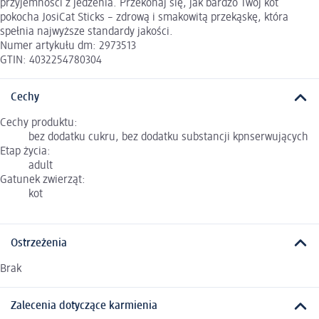
przyjemności z jedzenia. Przekonaj się, jak bardzo Twój kot
pokocha JosiCat Sticks – zdrową i smakowitą przekąskę, która
spełnia najwyższe standardy jakości.
Numer artykułu dm: 2973513
GTIN: 4032254780304
Cechy
Cechy produktu:
bez dodatku cukru, bez dodatku substancji kpnserwujących
Etap życia:
adult
Gatunek zwierząt:
kot
Ostrzeżenia
Brak
Zalecenia dotyczące karmienia