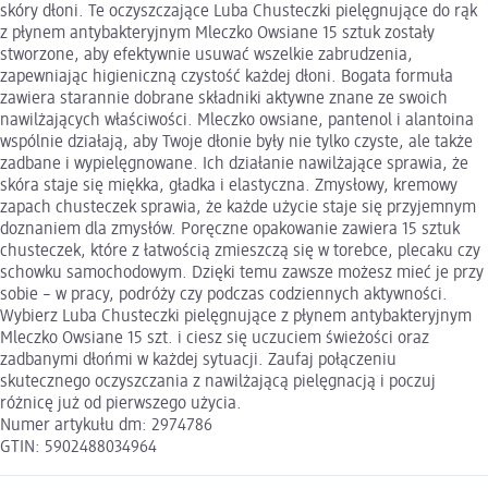
skóry dłoni. Te oczyszczające Luba Chusteczki pielęgnujące do rąk
z płynem antybakteryjnym Mleczko Owsiane 15 sztuk zostały
stworzone, aby efektywnie usuwać wszelkie zabrudzenia,
zapewniając higieniczną czystość każdej dłoni. Bogata formuła
zawiera starannie dobrane składniki aktywne znane ze swoich
nawilżających właściwości. Mleczko owsiane, pantenol i alantoina
wspólnie działają, aby Twoje dłonie były nie tylko czyste, ale także
zadbane i wypielęgnowane. Ich działanie nawilżające sprawia, że
skóra staje się miękka, gładka i elastyczna. Zmysłowy, kremowy
zapach chusteczek sprawia, że każde użycie staje się przyjemnym
doznaniem dla zmysłów. Poręczne opakowanie zawiera 15 sztuk
chusteczek, które z łatwością zmieszczą się w torebce, plecaku czy
schowku samochodowym. Dzięki temu zawsze możesz mieć je przy
sobie – w pracy, podróży czy podczas codziennych aktywności.
Wybierz Luba Chusteczki pielęgnujące z płynem antybakteryjnym
Mleczko Owsiane 15 szt. i ciesz się uczuciem świeżości oraz
zadbanymi dłońmi w każdej sytuacji. Zaufaj połączeniu
skutecznego oczyszczania z nawilżającą pielęgnacją i poczuj
różnicę już od pierwszego użycia.
Numer artykułu dm: 2974786
GTIN: 5902488034964