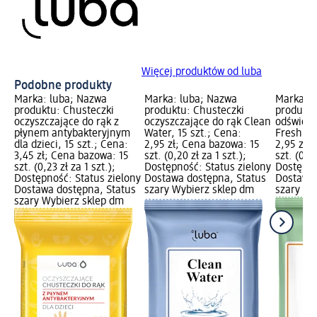
Więcej produktów od luba
Podobne produkty
Marka: luba; Nazwa
Marka: luba; Nazwa
Marka: l
produktu: Chusteczki
produktu: Chusteczki
produktu
oczyszczające do rąk z
oczyszczające do rąk Clean
odświeża
płynem antybakteryjnym
Water, 15 szt.; Cena:
Fresh, 15
dla dzieci, 15 szt.; Cena:
2,95 zł; Cena bazowa: 15
2,95 zł;
3,45 zł; Cena bazowa: 15
szt. (0,20 zł za 1 szt.);
szt. (0,20
szt. (0,23 zł za 1 szt.);
Dostępność: Status zielony
Dostępno
Dostępność: Status zielony
Dostawa dostępna, Status
Dostawa 
Dostawa dostępna, Status
szary Wybierz sklep dm
szary Wy
szary Wybierz sklep dm