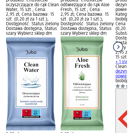
produktu: Chusteczki
produktu: Chusteczki
produktu
oczyszczające do rąk Clean
odświeżające do rąk Aloe
dezynfek
Water, 15 szt.; Cena:
Fresh, 15 szt.; Cena:
powierzch
2,95 zł; Cena bazowa: 15
2,95 zł; Cena bazowa: 15
Kategori
szt. (0,20 zł za 1 szt.);
szt. (0,20 zł za 1 szt.);
biobójczy
Dostępność: Status zielony
Dostępność: Status zielony
Cena baz
Dostawa dostępna, Status
Dostawa dostępna, Status
(0,20 zł z
szary Wybierz sklep dm
szary Wybierz sklep dm
Substanc
Dostępno
Dostawa 
szary Wy
2,95 zł
15 szt. (0
+ 1 inny
Cleanic
C
dezynfek
powierzch
biobójcz