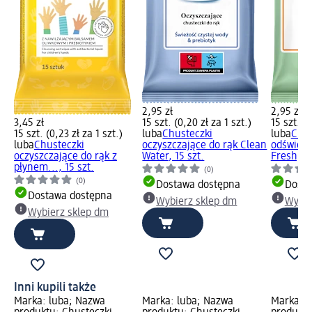
2,95 zł
2,95 zł
3,45 zł
15 szt. (0,20 zł za 1 szt.)
15 szt. (0
15 szt. (0,23 zł za 1 szt.)
luba
Chusteczki
luba
Chus
luba
Chusteczki
oczyszczające do rąk Clean
odświeża
oczyszczające do rąk z
Water, 15 szt.
Fresh, 15
płynem..., 15 szt.
(0)
(0)
Dostawa dostępna
Dosta
Dostawa dostępna
Wybierz sklep dm
Wybie
Wybierz sklep dm
Inni kupili także
Marka: luba; Nazwa
Marka: luba; Nazwa
Marka: C