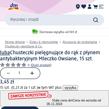
Wyszukaj i znajdź
Darmowa wysyłka od 169 zł
Strona główna
Dzieci & niemowlęta
Akcesoria do przewijania
Chusteczki nawilżane & Co.
luba
Chusteczki pielęgnujące do rąk z płynem
antybakteryjnym Mleczko Owsiane, 15 szt.
0
(
Oceń produkt
)
3,45 zł
15 szt. (0,23 zł za 1 szt.)
w tym VAT plus
wysyłka
Stała cena dm
Cena nie wzrosła od
05.11.2024