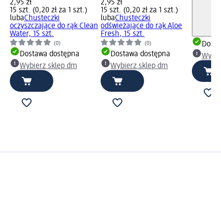
2,95 zł
2,95 zł
15 szt. (0,20 zł za 1 szt.)
15 szt. (0,20 zł za 1 szt.)
luba
Chusteczki
luba
Chusteczki
oczyszczające do rąk Clean
odświeżające do rąk Aloe
Water, 15 szt.
Fresh, 15 szt.
(0)
(0)
Dosta
Dostawa dostępna
Dostawa dostępna
Wybie
Wybierz sklep dm
Wybierz sklep dm