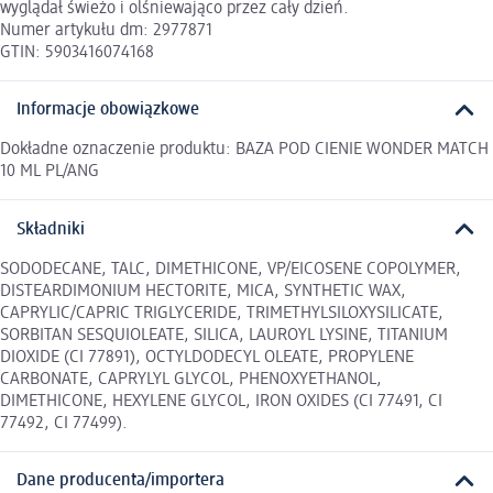
wyglądał świeżo i olśniewająco przez cały dzień.
Numer artykułu dm: 2977871
GTIN: 5903416074168
Informacje obowiązkowe
Dokładne oznaczenie produktu: BAZA POD CIENIE WONDER MATCH
10 ML PL/ANG
Składniki
SODODECANE, TALC, DIMETHICONE, VP/EICOSENE COPOLYMER,
DISTEARDIMONIUM HECTORITE, MICA, SYNTHETIC WAX,
CAPRYLIC/CAPRIC TRIGLYCERIDE, TRIMETHYLSILOXYSILICATE,
SORBITAN SESQUIOLEATE, SILICA, LAUROYL LYSINE, TITANIUM
DIOXIDE (CI 77891), OCTYLDODECYL OLEATE, PROPYLENE
CARBONATE, CAPRYLYL GLYCOL, PHENOXYETHANOL,
DIMETHICONE, HEXYLENE GLYCOL, IRON OXIDES (CI 77491, CI
77492, CI 77499).
Dane producenta/importera