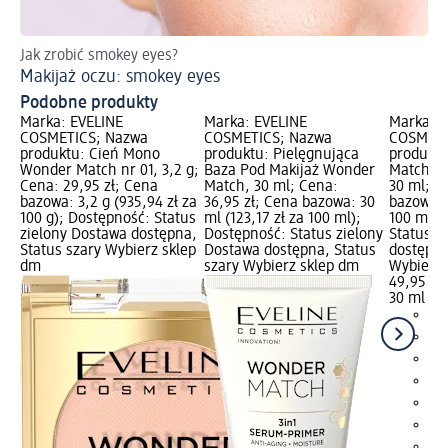
Jak zrobić smokey eyes?
Pe
Makijaż oczu: smokey eyes
Ws
Podobne produkty
Marka: EVELINE
Marka: EVELINE
Marka: E
COSMETICS; Nazwa
COSMETICS; Nazwa
COSMETI
produktu: Cień Mono
produktu: Pielęgnująca
produktu
Wonder Match nr 01, 3,2 g;
Baza Pod Makijaż Wonder
Match Nr 
Cena: 29,95 zł; Cena
Match, 30 ml; Cena:
30 ml; C
bazowa: 3,2 g (935,94 zł za
36,95 zł; Cena bazowa: 30
bazowa: 
100 g); Dostępność: Status
ml (123,17 zł za 100 ml);
100 ml);
zielony Dostawa dostępna,
Dostępność: Status zielony
Status z
Status szary Wybierz sklep
Dostawa dostępna, Status
dostępna
dm
szary Wybierz sklep dm
Wybierz 
49,95 zł
30 ml (16
+2