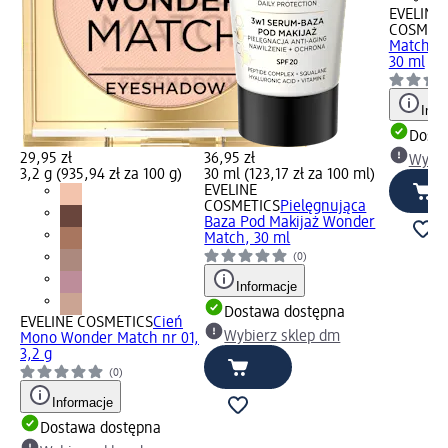
EVELINE
COSMETI
Match Nr 
30 ml
Info
Dosta
29,95 zł
36,95 zł
Wybie
3,2 g (935,94 zł za 100 g)
30 ml (123,17 zł za 100 ml)
EVELINE
COSMETICS
Pielęgnująca
Baza Pod Makijaż Wonder
Match, 30 ml
(0)
Informacje
Dostawa dostępna
EVELINE COSMETICS
Cień
Wybierz sklep dm
Mono Wonder Match nr 01,
3,2 g
(0)
Informacje
Dostawa dostępna