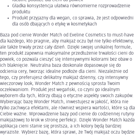
Gładka konsystencja ułatwia równomierne rozprowadzenie
produktu
Produkt przyjazny dla wegan, co sprawia, że jest odpowiedni
dla osób dbających o etykę w kosmetykach
Baza pod cienie Wonder Match od Eveline Cosmetics to must-have
dla każdego, kto pragnie, aby makijaż oczu był nie tylko efektowny,
ale także trwały przez cały dzień. Dzięki swojej unikalnej formule,
ten produkt zapewnia maksymalne przedłużenie trwałości cieni do
powiek, co pozwala cieszyć się intensywnymi kolorami bez obaw o
ich blaknięcie. Neutralna baza doskonale dopasowuje się do
odcienia cery, tworząc idealne podłoże dla cieni. Niezależnie od
tego, czy preferujesz delikatny makijaż dzienny, czy intensywny
wieczorowy look, Wonder Match z pewnością sprosta Twoim
oczekiwaniom. Produkt jest wegański, co czyni go idealnym
wyborem dla tych, którzy dbają o etyczne aspekty swoich zakupów.
Wybierając bazę Wonder Match, inwestujesz w jakość, która nie
tylko zachwyca efektami, ale również wspiera wartości, które są dla
Ciebie ważne. Wprowadzenie bazy pod cienie do codziennej rutyny
makijażowej to krok w stronę perfekcji. Dzięki Wonder Match każda
aplikacja cieni stanie się prostsza, a ich kolory będą bardziej
wyraziste. Wybierz bazę, która sprawi, że Twój makijaż oczu będzie