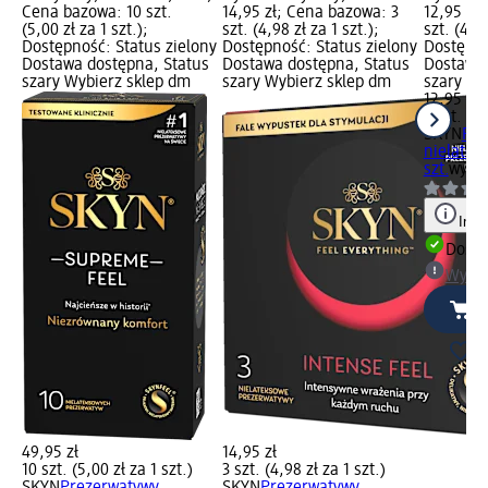
Cena bazowa: 10 szt.
14,95 zł; Cena bazowa: 3
12,95 zł
(5,00 zł za 1 szt.);
szt. (4,98 zł za 1 szt.);
szt. (4,32
Dostępność: Status zielony
Dostępność: Status zielony
Dostępno
Dostawa dostępna, Status
Dostawa dostępna, Status
Dostawa 
szary Wybierz sklep dm
szary Wybierz sklep dm
szary Wy
12,95 zł
3 szt. (4,
SKYN
Pre
nielatek
szt.
wyró
Info
Dosta
Wybie
49,95 zł
14,95 zł
10 szt. (5,00 zł za 1 szt.)
3 szt. (4,98 zł za 1 szt.)
SKYN
Prezerwatywy
SKYN
Prezerwatywy