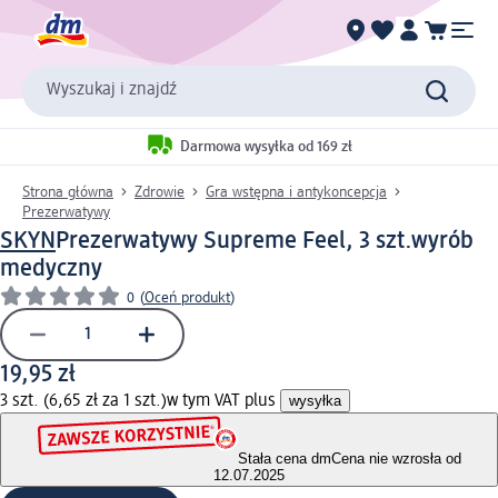
Wyszukaj i znajdź
Darmowa wysyłka od 169 zł
Strona główna
Zdrowie
Gra wstępna i antykoncepcja
Prezerwatywy
SKYN
Prezerwatywy Supreme Feel, 3 szt.
wyrób
medyczny
0
(
Oceń produkt
)
19,95 zł
3 szt. (6,65 zł za 1 szt.)
w tym VAT plus
wysyłka
Stała cena dm
Cena nie wzrosła od
12.07.2025