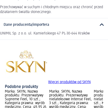
Przechowywać w suchym i chłodnym miejscu oraz chronić przed
działaniem światła słonecznego.
Dane producenta/importera
UNIMIL Sp. z o.o. ul. Kamieńskiego 47 PL-30-644 Kraków
Więcej produktów od SKYN
Podobne produkty
Marka: SKYN; Nazwa
Marka: SKYN; Nazwa
Marka: 
produktu: Prezerwatywy
produktu: Prezerwatywy
produktu
Supreme Feel, 10 szt.;
nielateksowe Intense Feel,
nielatek
Kategoria prawna: wyrób
3 szt.; Kategoria prawna:
szt.; Ka
medyczny; Cena: 49,95 zł;
wyrób medyczny; Cena:
wyrób m