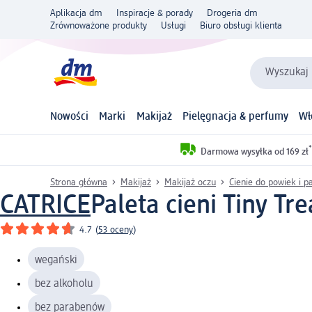
Aplikacja dm
Inspiracje & porady
Drogeria dm
Zrównoważone produkty
Usługi
Biuro obsługi klienta
Wyszukaj 
Nowości
Marki
Makijaż
Pielęgnacja & perfumy
Wł
*
Darmowa wysyłka od 169 zł
Strona główna
Makijaż
Makijaż oczu
Cienie do powiek i p
CATRICE
Paleta cieni Tiny Tr
4.7
(
53 oceny
)
wegański
bez alkoholu
bez parabenów