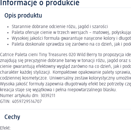
Informacje o produkcie
Opis produktu
Starannie dobrane odcienie różu, jagód i szarości
Paleta oferuje cienie w trzech wersjach – matowej, połyskując
Wysokiej jakości formuła gwarantuje nasycone kolory i długot
Paleta doskonale sprawdza się zarówno na co dzień, jak i pod
Catrice Paleta cieni Tiny Treasures 020 Wild Berry to propozycja i
znajdują się precyzyjnie dobrane barwy w tonacji różu, jagód oraz
cienie gwarantują efektowny wygląd zarówno na co dzień, jak i p
charakter każdej stylizacji. Kompaktowe opakowanie palety sprawia
codziennej kosmetyczce. Uniwersalny zestaw kolorystyczny umożliw
Wysoka jakość formuły zapewnia długotrwały efekt bez potrzeby częs
kreacja staje się wyjątkowa i pełna niepowtarzalnego blasku.
Numer artykułu dm: 3039211
GTIN: 4059729514707
Cechy
Efekt: