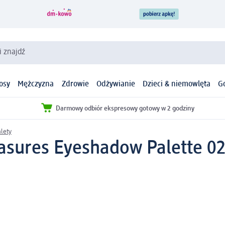
i znajdź
osy
Mężczyzna
Zdrowie
Odżywianie
Dzieci & niemowlęta
G
Darmowy odbiór ekspresowy gotowy w 2 godziny
alety
easures Eyeshadow Palette 02