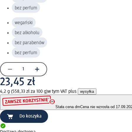
bez perfum
wegański
bez alkoholu
bez parabenów
bez perfum
23,45 zł
4,2 g (558,33 zł za 100 g)
w tym VAT plus
wysyłka
Stała cena dm
Cena nie wzrosła od 17.09.20
Do koszyka