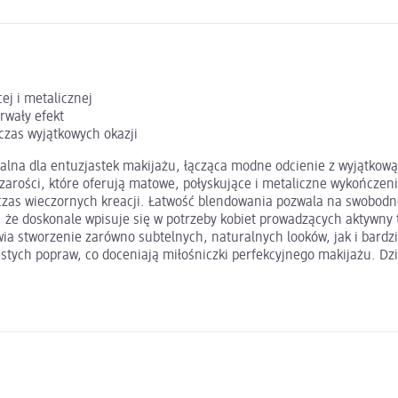
ej i metalicznej
rwały efekt
czas wyjątkowych okazji
dealna dla entuzjastek makijażu, łącząca modne odcienie z wyjątkow
 szarości, które oferują matowe, połyskujące i metaliczne wykończe
odczas wieczornych kreacji. Łatwość blendowania pozwala na swobo
, że doskonale wpisuje się w potrzeby kobiet prowadzących aktywny
ia stworzenie zarówno subtelnych, naturalnych looków, jak i bardz
tych popraw, co doceniają miłośniczki perfekcyjnego makijażu. Dzię