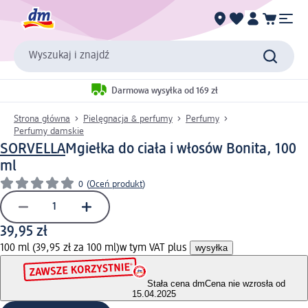
Wyszukaj i znajdź
Darmowa wysyłka od 169 zł
Strona główna
Pielęgnacja & perfumy
Perfumy
Perfumy damskie
SORVELLA
Mgiełka do ciała i włosów Bonita, 100
ml
0
(
Oceń produkt
)
39,95 zł
100 ml (39,95 zł za 100 ml)
w tym VAT plus
wysyłka
Stała cena dm
Cena nie wzrosła od
15.04.2025