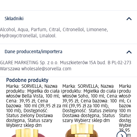
Składniki
Alcohol, Aqua, Parfum, Citral, Citronellol, Limonene,
Hydroxycitronellal, Linalool.
Dane producenta/importera
GLARE MARKETING Sp. z o.o. Muszkieterów 15A bud. B PL-02-273
Warszawa wholesale@sorvella.com
Podobne produkty
Marka: SORVELLA; Nazwa
Marka: SORVELLA; Nazwa
Marka: 
produktu: Mgiełka do ciała i
produktu: Mgiełka do ciała i
produktu:
włosów Bella Vista, 100 ml;
włosów Soho, 100 ml; Cena:
włosów M
Cena: 39,95 zł; Cena
39,95 zł; Cena bazowa: 100
ml; Cena
bazowa: 100 ml (39,95 zł za
ml (39,95 zł za 100 ml);
bazowa: 
100 ml); Dostępność:
Dostępność: Status zielony
100 ml);
Status zielony Dostawa
Dostawa dostępna, Status
Status z
dostępna, Status szary
szary Wybierz sklep dm
dostępna
Wybierz sklep dm
Wybierz 
39,95 zł
100 ml (3