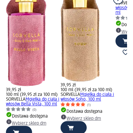
SORVELL
włosów M
ml
Dosta
Wybie
39,95 zł
39,95 zł
100 ml (39,95 zł za 100 ml)
100 ml (39,95 zł za 100 ml)
SORVELLA
Mgiełka do ciała i
SORVELLA
Mgiełka do ciała i
włosów Soho, 100 ml
włosów Bella Vista, 100 ml
(1)
(0)
Dostawa dostępna
Dostawa dostępna
Wybierz sklep dm
Wybierz sklep dm