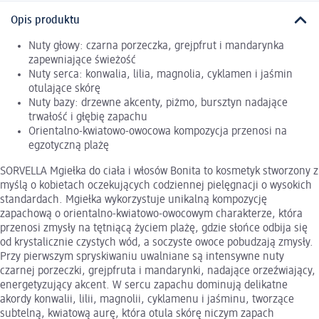
Opis produktu
Nuty głowy: czarna porzeczka, grejpfrut i mandarynka
zapewniające świeżość
Nuty serca: konwalia, lilia, magnolia, cyklamen i jaśmin
otulające skórę
Nuty bazy: drzewne akcenty, piżmo, bursztyn nadające
trwałość i głębię zapachu
Orientalno-kwiatowo-owocowa kompozycja przenosi na
egzotyczną plażę
SORVELLA Mgiełka do ciała i włosów Bonita to kosmetyk stworzony z
myślą o kobietach oczekujących codziennej pielęgnacji o wysokich
standardach. Mgiełka wykorzystuje unikalną kompozycję
zapachową o orientalno-kwiatowo-owocowym charakterze, która
przenosi zmysły na tętniącą życiem plażę, gdzie słońce odbija się
od krystalicznie czystych wód, a soczyste owoce pobudzają zmysły.
Przy pierwszym spryskiwaniu uwalniane są intensywne nuty
czarnej porzeczki, grejpfruta i mandarynki, nadające orzeźwiający,
energetyzujący akcent. W sercu zapachu dominują delikatne
akordy konwalii, lilii, magnolii, cyklamenu i jaśminu, tworzące
subtelną, kwiatową aurę, która otula skórę niczym zapach