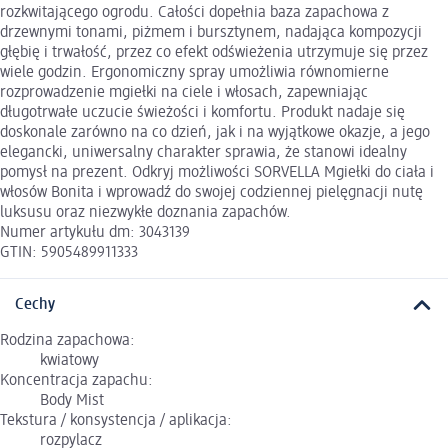
rozkwitającego ogrodu. Całości dopełnia baza zapachowa z
drzewnymi tonami, piżmem i bursztynem, nadająca kompozycji
głębię i trwałość, przez co efekt odświeżenia utrzymuje się przez
wiele godzin. Ergonomiczny spray umożliwia równomierne
rozprowadzenie mgiełki na ciele i włosach, zapewniając
długotrwałe uczucie świeżości i komfortu. Produkt nadaje się
doskonale zarówno na co dzień, jak i na wyjątkowe okazje, a jego
elegancki, uniwersalny charakter sprawia, że stanowi idealny
pomysł na prezent. Odkryj możliwości SORVELLA Mgiełki do ciała i
włosów Bonita i wprowadź do swojej codziennej pielęgnacji nutę
luksusu oraz niezwykłe doznania zapachów.
Numer artykułu dm: 3043139
GTIN: 5905489911333
Cechy
Rodzina zapachowa:
kwiatowy
Koncentracja zapachu:
Body Mist
Tekstura / konsystencja / aplikacja:
rozpylacz