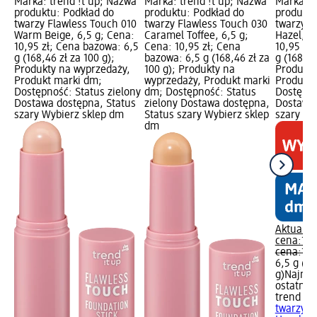
Marka: trend !t up; Nazwa
Marka: trend !t up; Nazwa
Marka: t
produktu: Podkład do
produktu: Podkład do
produktu
twarzy Flawless Touch 010
twarzy Flawless Touch 030
twarzy F
Warm Beige, 6,5 g; Cena:
Caramel Toffee, 6,5 g;
Hazel, 6
10,95 zł; Cena bazowa: 6,5
Cena: 10,95 zł; Cena
10,95 zł
g (168,46 zł za 100 g);
bazowa: 6,5 g (168,46 zł za
g (168,46
Produkty na wyprzedaży,
100 g); Produkty na
Produkty
Produkt marki dm;
wyprzedaży, Produkt marki
Produkt 
Dostępność: Status zielony
dm; Dostępność: Status
Dostępno
Dostawa dostępna, Status
zielony Dostawa dostępna,
Dostawa 
szary Wybierz sklep dm
Status szary Wybierz sklep
szary Wy
dm
Aktualna
cena:
10,
cena:
19,
6,5 g (16
g)
Najniż
ostatnich
trend !t 
twarzy F