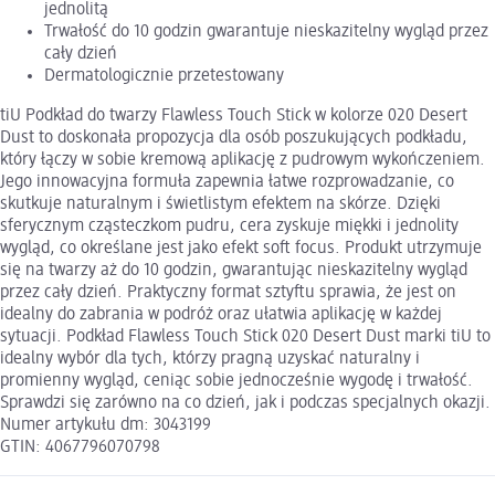
jednolitą
Trwałość do 10 godzin gwarantuje nieskazitelny wygląd przez
cały dzień
Dermatologicznie przetestowany
tiU Podkład do twarzy Flawless Touch Stick w kolorze 020 Desert
Dust to doskonała propozycja dla osób poszukujących podkładu,
który łączy w sobie kremową aplikację z pudrowym wykończeniem.
Jego innowacyjna formuła zapewnia łatwe rozprowadzanie, co
skutkuje naturalnym i świetlistym efektem na skórze. Dzięki
sferycznym cząsteczkom pudru, cera zyskuje miękki i jednolity
wygląd, co określane jest jako efekt soft focus. Produkt utrzymuje
się na twarzy aż do 10 godzin, gwarantując nieskazitelny wygląd
przez cały dzień. Praktyczny format sztyftu sprawia, że jest on
idealny do zabrania w podróż oraz ułatwia aplikację w każdej
sytuacji. Podkład Flawless Touch Stick 020 Desert Dust marki tiU to
idealny wybór dla tych, którzy pragną uzyskać naturalny i
promienny wygląd, ceniąc sobie jednocześnie wygodę i trwałość.
Sprawdzi się zarówno na co dzień, jak i podczas specjalnych okazji.
Numer artykułu dm: 3043199
GTIN: 4067796070798