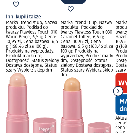
Inni kupili także
Marka: trend !t up; Nazwa
Marka: trend !t up; Nazwa
Marka: t
produktu: Podkład do
produktu: Podkład do
produktu
twarzy Flawless Touch 010
twarzy Flawless Touch 030
twarzy F
Warm Beige, 6,5 g; Cena:
Caramel Toffee, 6,5 g;
Hazel, 6
10,95 zł; Cena bazowa: 6,5
Cena: 10,95 zł; Cena
10,95 zł
g (168,46 zł za 100 g);
bazowa: 6,5 g (168,46 zł za
g (168,46
Produkty na wyprzedaży,
100 g); Produkty na
Produkty
Produkt marki dm;
wyprzedaży, Produkt marki
Produkt 
Dostępność: Status zielony
dm; Dostępność: Status
Dostępno
Dostawa dostępna, Status
zielony Dostawa dostępna,
Dostawa 
szary Wybierz sklep dm
Status szary Wybierz sklep
szary Wy
dm
Aktualna
cena:
10,
cena:
19,
6,5 g (16