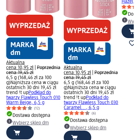
Hazel, 6,
Dosta
Wybie
Aktualna
cena:
10,95 zł
|
Poprzednia
Aktualna
cena:
19,45 zł
cena:
10,95 zł
|
Poprzednia
6,5 g (168,46 zł za 100
cena:
19,45 zł
g)
Najniższa cena w ciągu
6,5 g (168,46 zł za 100
ostatnich 30 dni 19,45 zł
g)
Najniższa cena w ciągu
trend !t up
Podkład do
ostatnich 30 dni 19,45 zł
twarzy Flawless Touch 010
trend !t up
Podkład do
Warm Beige, 6,5 g
twarzy Flawless Touch 030
Caramel..., 6,5 g
(12)
(6)
Dostawa dostępna
Dostawa dostępna
Wybierz sklep dm
Wybierz sklep dm