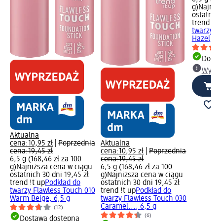
g)
Najniż
ostatnich
trend !t 
twarzy F
Hazel, 6,
Dosta
Wybie
Aktualna
cena:
10,95 zł
|
Poprzednia
Aktualna
cena:
19,45 zł
cena:
10,95 zł
|
Poprzednia
6,5 g (168,46 zł za 100
cena:
19,45 zł
g)
Najniższa cena w ciągu
6,5 g (168,46 zł za 100
ostatnich 30 dni 19,45 zł
g)
Najniższa cena w ciągu
trend !t up
Podkład do
ostatnich 30 dni 19,45 zł
twarzy Flawless Touch 010
trend !t up
Podkład do
Warm Beige, 6,5 g
twarzy Flawless Touch 030
Caramel..., 6,5 g
(12)
(6)
Dostawa dostępna