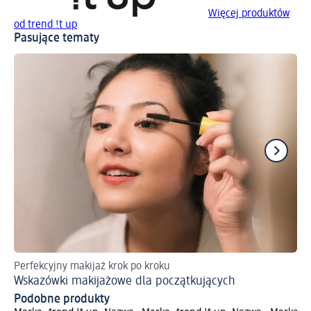
Więcej produktów
od trend !t up
Pasujące tematy
Perfekcyjny makijaż krok po kroku
Po
Wskazówki makijażowe dla początkujących
Ja
Podobne produkty