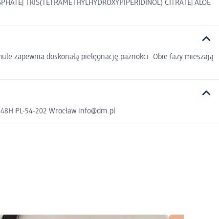
SPHATE| TRIS(TETRAMETHYLHYDROXYPIPERIDINOL) CITRATE| ALOE
rmule zapewnia doskonałą pielęgnację paznokci. Obie fazy mieszają
a 48H PL-54-202 Wrocław info@dm.pl