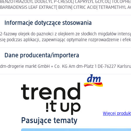
BENZOTRIAZOLYL DODECYL P-CRESOL| CAPRYLYL GLYCOL| TOCOPHER
BARBADENSIS LEAF EXTRACT| BIOTIN| CITRIC ACID| TETRAMETHYL 
Informacje dotyczące stosowania
2-fazowy olejek do paznokci z olejkiem ze słodkich migdałów intens
się podczas aplikacji, zapewniając optymalne rozprowadzenie i efek
Dane producenta/importera
dm-drogerie markt GmbH + Co. KG Am dm-Platz 1 DE-76227 Karlsruh
Więcej produkt
Pasujące tematy