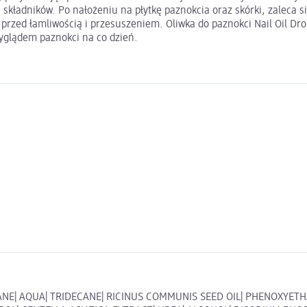
kładników. Po nałożeniu na płytkę paznokcia oraz skórki, zaleca s
rzed łamliwością i przesuszeniem. Oliwka do paznokci Nail Oil Drops
yglądem paznokci na co dzień.
NE| AQUA| TRIDECANE| RICINUS COMMUNIS SEED OIL| PHENOXYETH