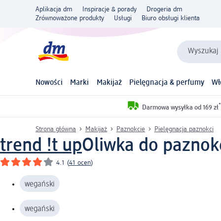
Aplikacja dm
Inspiracje & porady
Drogeria dm
Zrównoważone produkty
Usługi
Biuro obsługi klienta
Wyszukaj 
Nowości
Marki
Makijaż
Pielęgnacja & perfumy
Wł
*
Darmowa wysyłka od 169 zł
Strona główna
Makijaż
Paznokcie
Pielęgnacja paznokci
trend !t up
Oliwka do paznokc
4.1
(
41 ocen
)
wegański
wegański