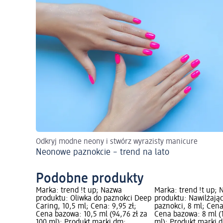
Odkryj modne neony i stwórz wyrazisty manicure
Neonowe paznokcie – trend na lato
Podobne produkty
Marka: trend !t up; Nazwa
Marka: trend !t up;
produktu: Oliwka do paznokci Deep
produktu: Nawilżają
Caring, 10,5 ml; Cena: 9,95 zł;
paznokci, 8 ml; Cena:
Cena bazowa: 10,5 ml (94,76 zł za
Cena bazowa: 8 ml (1
100 ml); Produkt marki dm;
ml); Produkt marki 