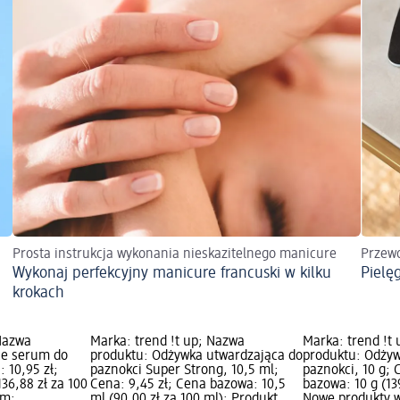
Prosta instrukcja wykonania nieskazitelnego manicure
Przewo
Wykonaj perfekcyjny manicure francuski w kilku
Pielę
krokach
 Nazwa
Marka: trend !t up; Nazwa
Marka: trend !t
ce serum do
produktu: Odżywka utwardzająca do
produktu: Odży
 10,95 zł;
paznokci Super Strong, 10,5 ml;
paznokci, 10 g; 
36,88 zł za 100
Cena: 9,45 zł; Cena bazowa: 10,5
bazowa: 10 g (139
dm;
ml (90,00 zł za 100 ml); Produkt
Nowe produkty w