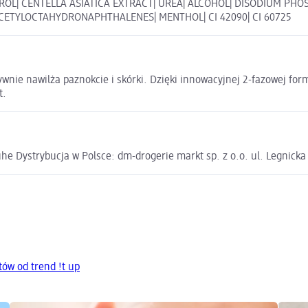
OL| CENTELLA ASIATICA EXTRACT| UREA| ALCOHOL| DISODIUM PHO
ACETYLOCTAHYDRONAPHTHALENES| MENTHOL| CI 42090| CI 60725
ywnie nawilża paznokcie i skórki. Dzięki innowacyjnej 2-fazowej fo
t.
e Dystrybucja w Polsce: dm-drogerie markt sp. z o.o. ul. Legnick
ów od trend !t up