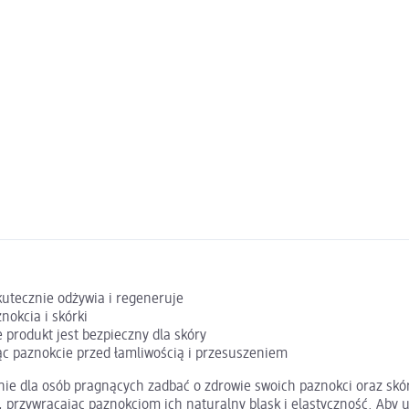
kutecznie odżywia i regeneruje
okcia i skórki
 produkt jest bezpieczny dla skóry
ąc paznokcie przed łamliwością i przesuszeniem
anie dla osób pragnących zadbać o zdrowie swoich paznokci oraz skó
 przywracając paznokciom ich naturalny blask i elastyczność. Aby u