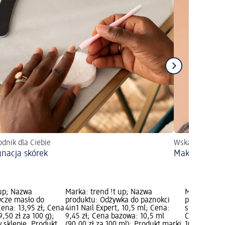
dnik dla Ciebie
Wskazówki doty
gnacja skórek
Makijaż piel
 up; Nazwa
Marka: trend !t up; Nazwa
Marka: tren
wcze masło do
produktu: Odżywka do paznokci
produktu: P
Cena: 13,95 zł; Cena
4in1 Nail Expert, 10,5 ml; Cena:
skórek, 10,5
,50 zł za 100 g);
9,45 zł; Cena bazowa: 10,5 ml
Cena bazowa
 sklepie, Produkt
(90,00 zł za 100 ml); Produkt marki
100 ml); Pr