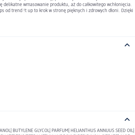
ię delikatne wmasowanie produktu, aż do całkowitego wchłonięcia.
 od trend !t up to krok w stronę pięknych i zdrowych dłoni. Dzięki
ANOL| BUTYLENE GLYCOL| PARFUM| HELIANTHUS ANNUUS SEED OIL|