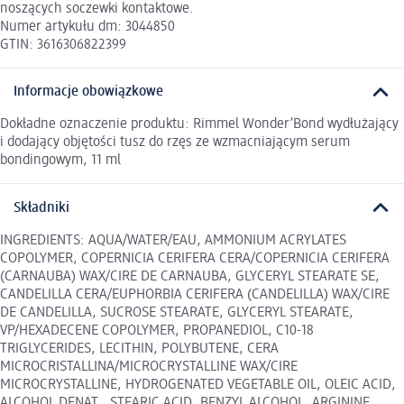
noszących soczewki kontaktowe.
Numer artykułu dm: 3044850
GTIN: 3616306822399
Informacje obowiązkowe
Dokładne oznaczenie produktu: Rimmel Wonder’Bond wydłużający
i dodający objętości tusz do rzęs ze wzmacniającym serum
bondingowym, 11 ml
Składniki
INGREDIENTS: AQUA/WATER/EAU, AMMONIUM ACRYLATES
COPOLYMER, COPERNICIA CERIFERA CERA/COPERNICIA CERIFERA
(CARNAUBA) WAX/CIRE DE CARNAUBA, GLYCERYL STEARATE SE,
CANDELILLA CERA/EUPHORBIA CERIFERA (CANDELILLA) WAX/CIRE
DE CANDELILLA, SUCROSE STEARATE, GLYCERYL STEARATE,
VP/HEXADECENE COPOLYMER, PROPANEDIOL, C10-18
TRIGLYCERIDES, LECITHIN, POLYBUTENE, CERA
MICROCRISTALLINA/MICROCRYSTALLINE WAX/CIRE
MICROCRYSTALLINE, HYDROGENATED VEGETABLE OIL, OLEIC ACID,
ALCOHOL DENAT., STEARIC ACID, BENZYL ALCOHOL, ARGININE,