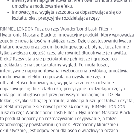
Intensywnie napigmentowana, kremowa formuła z włóknami
umożliwia modulowanie efektu
Innowacyjna, wygięta szczoteczka dopasowująca się do
kształtu oka, precyzyjnie rozdzielająca rzęsy
RIMMEL LONDON Tusz do rzęs Wonder’bond Lash Filler +
Hyaluronic Mascara Black to innowacyjny produkt, który wprowadza
zupełnie nową jakość w makijażu rzęs. Dzięki zastosowaniu kwasu
hialuronowego oraz serum bondingowego z biotyną, tusz ten nie
tylko zwiększa objętość rzęs, ale również długotrwale je nawilża.
Efekt? Rzęsy stają się pięciokrotnie pełniejsze i grubsze, co
przekłada się na spektakularny wygląd. Formuła tuszu,
intensywnie napigmentowana i wzbogacona o włókna, umożliwia
modulowanie efektu, co pozwala na uzyskanie rzęs o
ultraobjętości. Innowacyjna, wygięta szczoteczka idealnie
dopasowuje się do kształtu oka, precyzyjnie rozdzielając rzęsy i
dodając im objętości już przy pierwszym pociągnięciu. Dzięki
lekkiej, szybko schnącej formule, aplikacja tuszu jest łatwa i czysta,
a efekt utrzymuje się nawet przez 24 godziny. RIMMEL LONDON
Tusz do rzęs Wonder’bond Lash Filler + Hyaluronic Mascara Black
to produkt odporny na rozmazywanie i osypywanie, a także
zapobiegający powstawaniu grudek. Przebadany klinicznie i
okulistycznie, jest odpowiedni dla osób o wrażliwych oczach i