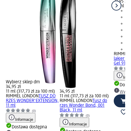
21,95 zł
12 ml (18
+4
RIMMEL
lakier d
Gel 91 En
Info
Wybierz sklep dm
Dosta
34,95 zł
11 ml (317,73 zł za 100 ml)
34,95 zł
Wybie
RIMMEL LONDON
TUSZ DO
11 ml (317,73 zł za 100 ml)
RZĘS WONDER'EXTENSION,
RIMMEL LONDON
Tusz do
11 ml
rzęs Wonder Bond, 001
Black, 11 ml
(0)
(0)
Informacje
Informacje
Dostawa dostępna