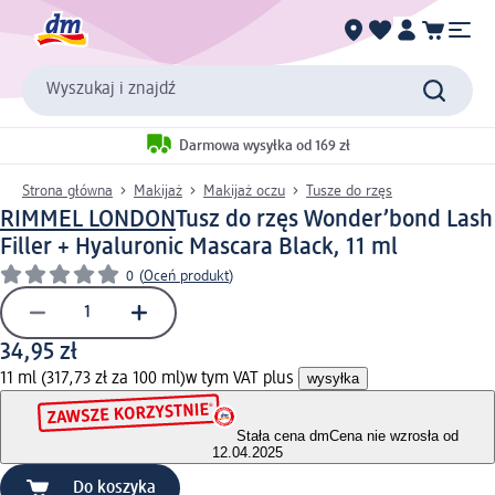
Wyszukaj i znajdź
Darmowa wysyłka od 169 zł
Strona główna
Makijaż
Makijaż oczu
Tusze do rzęs
RIMMEL LONDON
Tusz do rzęs Wonder’bond Lash
Filler + Hyaluronic Mascara Black, 11 ml
0
(
Oceń produkt
)
34,95 zł
11 ml (317,73 zł za 100 ml)
w tym VAT plus
wysyłka
Stała cena dm
Cena nie wzrosła od
12.04.2025
Do koszyka