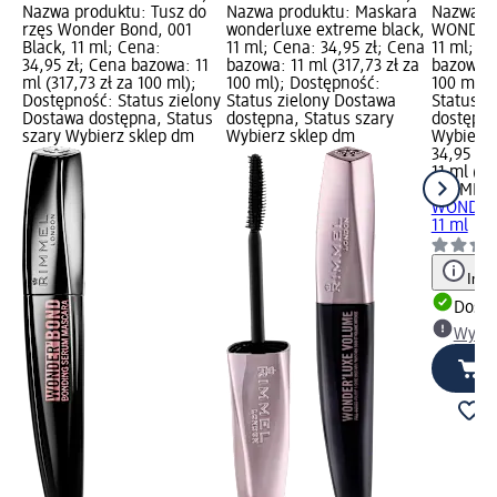
Nazwa produktu: Tusz do
Nazwa produktu: Maskara
Nazwa p
rzęs Wonder Bond, 001
wonderluxe extreme black,
WONDER 
Black, 11 ml; Cena:
11 ml; Cena: 34,95 zł; Cena
11 ml; C
34,95 zł; Cena bazowa: 11
bazowa: 11 ml (317,73 zł za
bazowa: 1
ml (317,73 zł za 100 ml);
100 ml); Dostępność:
100 ml);
Dostępność: Status zielony
Status zielony Dostawa
Status z
Dostawa dostępna, Status
dostępna, Status szary
dostępna
szary Wybierz sklep dm
Wybierz sklep dm
Wybierz 
34,95 zł
11 ml (31
RIMMEL
WONDER 
11 ml
Info
Dosta
Wybie