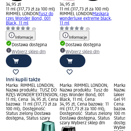
34,95 zł
34,95 zł
11 ml (317,73 zł za 100 ml)
11 ml (317,73 zł za 100 ml)
RIMMEL LONDON
Tusz do
RIMMEL LONDON
Maskara
rzęs Wonder Bond, 001
wonderluxe extreme black,
Black, 11 ml
11 ml
(0)
(0)
Informacje
Informacje
Dostawa dostępna
Dostawa dostępna
Wybierz sklep dm
Wybierz sklep dm
Inni kupili także
Marka: RIMMEL LONDON;
Marka: RIMMEL LONDON;
Marka: 
Nazwa produktu: TUSZ DO
Nazwa produktu: Tusz do
Nazwa pr
RZĘS WONDER'EXTENSION,
rzęs Wonder Bond, 001
lakier d
11 ml; Cena: 34,95 zł; Cena
Black, 11 ml; Cena:
Gel 91 E
bazowa: 11 ml (317,73 zł za
34,95 zł; Cena bazowa: 11
Cena: 21
100 ml); Dostępność:
ml (317,73 zł za 100 ml);
bazowa: 
Status zielony Dostawa
Dostępność: Status zielony
100 ml);
dostępna, Status szary
Dostawa dostępna, Status
Status z
szary Wybierz sklep dm
dostępna
Wybierz 