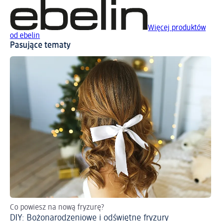
Więcej produktów
od ebelin
Pasujące tematy
Co powiesz na nową fryzurę?
Zr
DIY: Bożonarodzeniowe i odświętne fryzury
Me