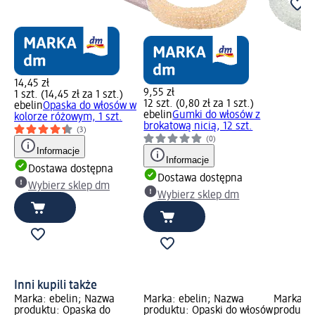
14,45 zł
9,55 zł
1 szt. (14,45 zł za 1 szt.)
12 szt. (0,80 zł za 1 szt.)
ebelin
Opaska do włosów w
ebelin
Gumki do włosów z
kolorze różowym, 1 szt.
brokatową nicią, 12 szt.
(3)
(0)
Informacje
Informacje
Dostawa dostępna
Dostawa dostępna
Wybierz sklep dm
Wybierz sklep dm
Inni kupili także
Marka: ebelin; Nazwa
Marka: ebelin; Nazwa
Marka: e
produktu: Opaska do
produktu: Opaski do włosów
produktu