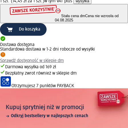
1 szt. (14,45 zł za 1 szt.)
w tym VAT plus
wysyłka
Stała cena dm
Cena nie wzrosła od
04.08.2025
Do koszyka
Dostawa dostępna
Standardowa dostawa w 1-2 dni robocze od wysyłki
Sprawdź dostępność w sklepie dm
Darmowa wysyłka od 169 zł
Bezpłatny zwrot również w sklepie dm
Otrzymujesz
7 punktów PAYBACK
Kupuj sprytniej niż w promocji
Odkryj bestsellery w najlepszych cenach