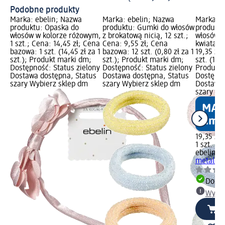
Podobne produkty
Marka: ebelin; Nazwa
Marka: ebelin; Nazwa
Marka: e
produktu: Opaska do
produktu: Gumki do włosów
produktu
włosów w kolorze różowym,
z brokatową nicią, 12 szt.;
włosów 
1 szt.; Cena: 14,45 zł; Cena
Cena: 9,55 zł; Cena
kwiatami,
bazowa: 1 szt. (14,45 zł za 1
bazowa: 12 szt. (0,80 zł za 1
19,35 zł
szt.); Produkt marki dm;
szt.); Produkt marki dm;
szt. (19,3
Dostępność: Status zielony
Dostępność: Status zielony
Produkt 
Dostawa dostępna, Status
Dostawa dostępna, Status
Dostępno
szary Wybierz sklep dm
szary Wybierz sklep dm
Dostawa 
szary Wy
19,35 zł
1 szt. (19
ebelin
Op
metalowa
Dosta
Wybie