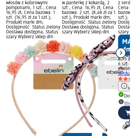
włosów z kolorowymi
w panterkę z kokardą, 2
z serdus
pomponami, 1 szt.; Cena:
szt.; Cena: 16,95 zł; Cena
Cena: 8,
16,95 zł; Cena bazowa: 1
bazowa: 2 szt. (8,48 zł za 1
bazowa: 6
szt. (16,95 zł za 1 szt.);
szt.); Produkt marki dm;
szt.); P
Produkt marki dm;
Dostępność: Status zielony
Dostępno
Dostępność: Status zielony
Dostawa dostępna, Status
Dostawa 
Dostawa dostępna, Status
szary Wybierz sklep dm
szary Wy
szary Wybierz sklep dm
8,95 zł
6 szt. (1,
ebelin
Sp
serduszk
Info
Dosta
Wybie