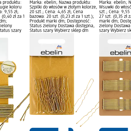
a produktu:
Marka: ebelin; Nazwa produktu:
Marka: ebelin; 
ugie koloru
Szpilki do włosów w złotym kolorze,
Wsuwki do włosó
a: 9,55 zł;
20 szt.; Cena: 4,65 zł; Cena
szt.; Cena: 9,55
(0,40 zł za 1
bazowa: 20 szt. (0,23 zł za 1 szt.);
27 szt. (0,35 zł 
 dm;
Produkt marki dm; Dostępność:
marki dm; Dostę
zielony
Status zielony Dostawa dostępna,
zielony Dostawa
tatus szary
Status szary Wybierz sklep dm
szary Wybierz s