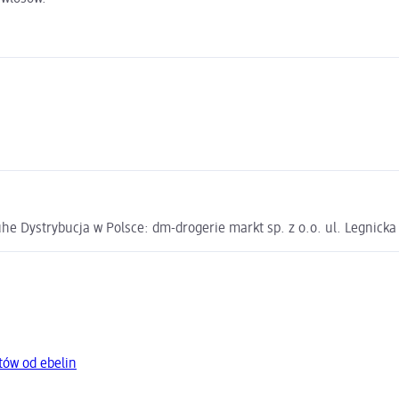
e Dystrybucja w Polsce: dm-drogerie markt sp. z o.o. ul. Legnick
tów od ebelin