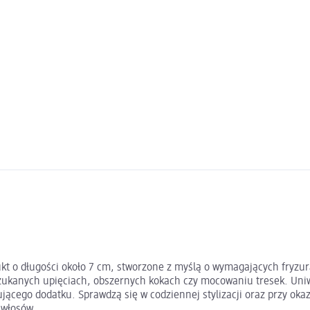
dukt o długości około 7 cm, stworzone z myślą o wymagających fryz
zukanych upięciach, obszernych kokach czy mocowaniu tresek. Uniw
ującego dodatku. Sprawdzą się w codziennej stylizacji oraz przy oka
 włosów.