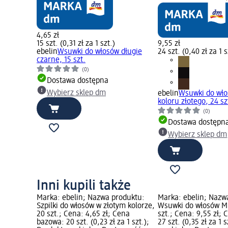
4,65 zł
15 szt. (0,31 zł za 1 szt.)
9,55 zł
ebelin
Wsuwki do włosów długie
24 szt. (0,40 zł za 1 s
czarne, 15 szt.
(0)
Dostawa dostępna
Wybierz sklep dm
ebelin
Wsuwki do wło
koloru złotego, 24 sz
(0)
Dostawa dostępn
Wybierz sklep dm
Inni kupili także
Marka: ebelin; Nazwa produktu:
Marka: ebelin; Nazw
Szpilki do włosów w złotym kolorze,
Wsuwki do włosów Mi
20 szt.; Cena: 4,65 zł; Cena
szt.; Cena: 9,55 zł;
bazowa: 20 szt. (0,23 zł za 1 szt.);
27 szt. (0,35 zł za 1 