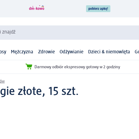
i znajdź
osy
Mężczyzna
Zdrowie
Odżywianie
Dzieci & niemowlęta
G
Darmowy odbiór ekspresowy gotowy w 2 godziny
sów
e złote, 15 szt.