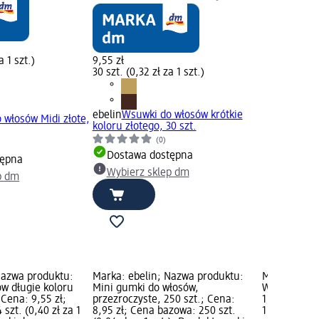
a 1 szt.)
9,55 zł
30 szt. (0,32 zł za 1 szt.)
ebelin
Wsuwki do włosów krótkie
 włosów Midi złote,
koloru złotego, 30 szt.
(0)
Dostawa dostępna
tępna
Wybierz sklep dm
p dm
Nazwa produktu:
Marka: ebelin; Nazwa produktu:
Marka: ebel
w długie koloru
Mini gumki do włosów,
Wypełniacz 
 Cena: 9,55 zł;
przezroczyste, 250 szt.; Cena:
1 szt.; Cena
szt. (0,40 zł za 1
8,95 zł; Cena bazowa: 250 szt.
1 szt. (12,15