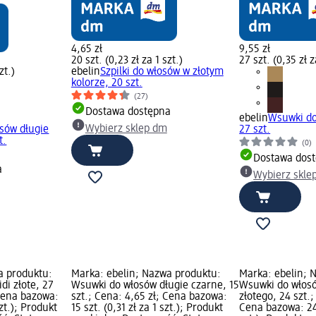
4,65 zł
9,55 zł
20 szt. (0,23 zł za 1 szt.)
27 szt. (0,35 zł z
zt.)
ebelin
Szpilki do włosów w złotym
kolorze, 20 szt.
(27)
Dostawa dostępna
ebelin
Wsuwki do
Wybierz sklep dm
sów długie
27 szt.
t.
(0)
Dostawa dos
a
Wybierz skle
a produktu:
Marka: ebelin; Nazwa produktu:
Marka: ebelin; 
di złote, 27
Wsuwki do włosów długie czarne, 15
Wsuwki do włosó
 Cena bazowa:
szt.; Cena: 4,65 zł; Cena bazowa:
złotego, 24 szt.;
szt.); Produkt
15 szt. (0,31 zł za 1 szt.); Produkt
Cena bazowa: 24 