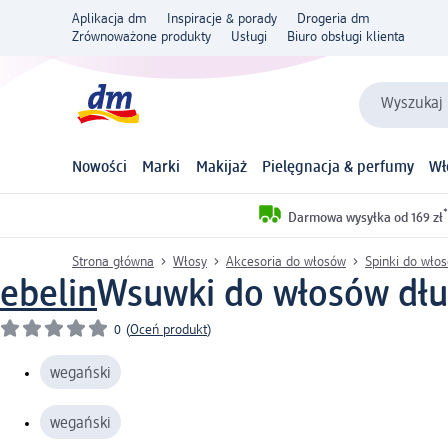
Aplikacja dm
Inspiracje & porady
Drogeria dm
Zrównoważone produkty
Usługi
Biuro obsługi klienta
Wyszukaj 
Nowości
Marki
Makijaż
Pielęgnacja & perfumy
Wł
*
Darmowa wysyłka od 169 zł
Strona główna
Włosy
Akcesoria do włosów
Spinki do wło
ebelin
Wsuwki do włosów długi
0
(
Oceń produkt
)
wegański
wegański