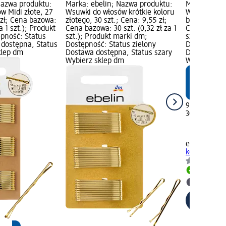
Nazwa produktu:
Marka: ebelin; Nazwa produktu:
Marka: ebel
w Midi złote, 27
Wsuwki do włosów krótkie koloru
Wsuwki do w
 zł; Cena bazowa:
złotego, 30 szt.; Cena: 9,55 zł;
brązowego, 3
za 1 szt.); Produkt
Cena bazowa: 30 szt. (0,32 zł za 1
Cena bazowa:
pność: Status
szt.); Produkt marki dm;
szt.); Prod
 dostępna, Status
Dostępność: Status zielony
Dostępność:
klep dm
Dostawa dostępna, Status szary
Dostawa dos
Wybierz sklep dm
Wybierz skl
9,55 zł
30 szt. (0,32
ebelin
Wsuwk
koloru brąz
Dostawa
Wybierz 