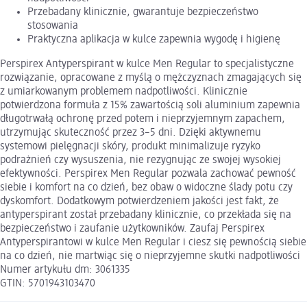
Przebadany klinicznie, gwarantuje bezpieczeństwo
stosowania
Praktyczna aplikacja w kulce zapewnia wygodę i higienę
Perspirex Antyperspirant w kulce Men Regular to specjalistyczne
rozwiązanie, opracowane z myślą o mężczyznach zmagających się
z umiarkowanym problemem nadpotliwości. Klinicznie
potwierdzona formuła z 15% zawartością soli aluminium zapewnia
długotrwałą ochronę przed potem i nieprzyjemnym zapachem,
utrzymując skuteczność przez 3–5 dni. Dzięki aktywnemu
systemowi pielęgnacji skóry, produkt minimalizuje ryzyko
podrażnień czy wysuszenia, nie rezygnując ze swojej wysokiej
efektywności. Perspirex Men Regular pozwala zachować pewność
siebie i komfort na co dzień, bez obaw o widoczne ślady potu czy
dyskomfort. Dodatkowym potwierdzeniem jakości jest fakt, że
antyperspirant został przebadany klinicznie, co przekłada się na
bezpieczeństwo i zaufanie użytkowników. Zaufaj Perspirex
Antyperspirantowi w kulce Men Regular i ciesz się pewnością siebie
na co dzień, nie martwiąc się o nieprzyjemne skutki nadpotliwości
Numer artykułu dm: 3061335
GTIN: 5701943103470