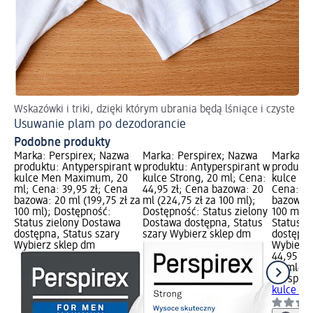
Wskazówki i triki, dzięki którym ubrania będą lśniące i czyste
Usuwanie plam po dezodorancie
Podobne produkty
Marka: Perspirex; Nazwa
Marka: Perspirex; Nazwa
Marka: P
produktu: Antyperspirant w
produktu: Antyperspirant w
produktu
kulce Men Maximum, 20
kulce Strong, 20 ml; Cena:
kulce Co
ml; Cena: 39,95 zł; Cena
44,95 zł; Cena bazowa: 20
Cena: 44
bazowa: 20 ml (199,75 zł za
ml (224,75 zł za 100 ml);
bazowa: 
100 ml); Dostępność:
Dostępność: Status zielony
100 ml);
Status zielony Dostawa
Dostawa dostępna, Status
Status z
dostępna, Status szary
szary Wybierz sklep dm
dostępna
Wybierz sklep dm
Wybierz 
44,95 zł
20 ml (22
Perspire
kulce Co