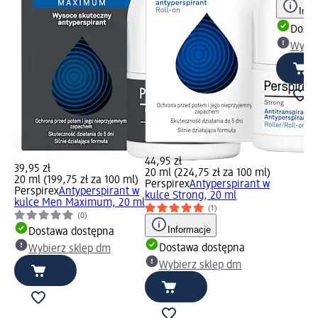
Info
Dosta
Wybie
44,95 zł
39,95 zł
20 ml (224,75 zł za 100 ml)
20 ml (199,75 zł za 100 ml)
Perspirex
Antyperspirant w
Perspirex
Antyperspirant w
kulce Strong, 20 ml
kulce Men Maximum, 20 ml
(1)
(0)
Informacje
Dostawa dostępna
Dostawa dostępna
Wybierz sklep dm
Wybierz sklep dm