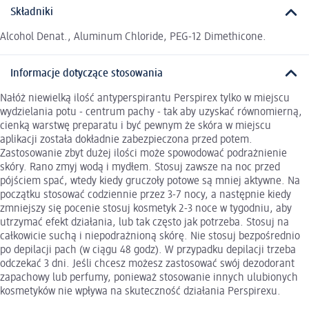
Składniki
Alcohol Denat., Aluminum Chloride, PEG-12 Dimethicone.
Informacje dotyczące stosowania
Nałóż niewielką ilość antyperspirantu Perspirex tylko w miejscu
wydzielania potu - centrum pachy - tak aby uzyskać równomierną,
cienką warstwę preparatu i być pewnym że skóra w miejscu
aplikacji została dokładnie zabezpieczona przed potem.
Zastosowanie zbyt dużej ilości może spowodować podrażnienie
skóry. Rano zmyj wodą i mydłem. Stosuj zawsze na noc przed
pójściem spać, wtedy kiedy gruczoły potowe są mniej aktywne. Na
początku stosować codziennie przez 3-7 nocy, a następnie kiedy
zmniejszy się pocenie stosuj kosmetyk 2-3 noce w tygodniu, aby
utrzymać efekt działania, lub tak często jak potrzeba. Stosuj na
całkowicie suchą i niepodrażnioną skórę. Nie stosuj bezpośrednio
po depilacji pach (w ciągu 48 godz). W przypadku depilacji trzeba
odczekać 3 dni. Jeśli chcesz możesz zastosować swój dezodorant
zapachowy lub perfumy, ponieważ stosowanie innych ulubionych
kosmetyków nie wpływa na skuteczność działania Perspirexu.