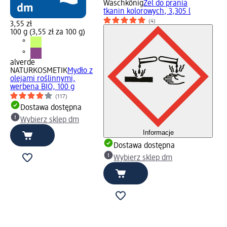
Waschkönig
Żel do prania
tkanin kolorowych, 3,305 l
(4)
3,55 zł
100 g (3,55 zł za 100 g)
alverde
NATURKOSMETIK
Mydło z
olejami roślinnymi,
werbena BIO, 100 g
(117)
Dostawa dostępna
Wybierz sklep dm
Informacje
Dostawa dostępna
Wybierz sklep dm