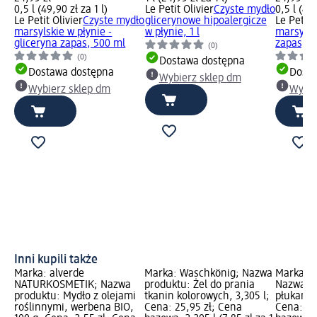
0,5 l (49,90 zł za 1 l)
Le Petit Olivier
Czyste mydło
0,5 l (49,
Le Petit Olivier
Czyste mydło
glicerynowe hipoalergicze
Le Petit 
marsylskie w płynie -
w płynie, 1 l
marsylski
gliceryna zapas, 500 ml
zapas, 5
(0)
(0)
Dostawa dostępna
Dostawa dostępna
Dosta
Wybierz sklep dm
Wybierz sklep dm
Wybie
Inni kupili także
Marka: alverde
Marka: Waschkönig; Nazwa
Marka: K
NATURKOSMETIK; Nazwa
produktu: Żel do prania
Nazwa pr
produktu: Mydło z olejami
tkanin kolorowych, 3,305 l;
płukania
roślinnymi, werbena BIO,
Cena: 25,95 zł; Cena
Cena: 8,