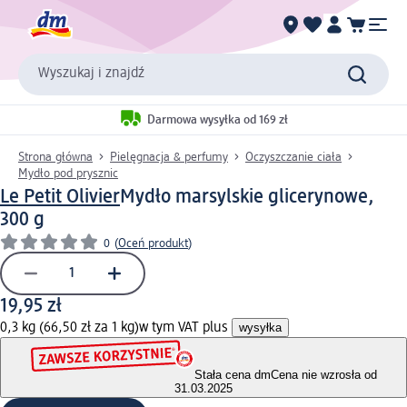
Wyszukaj i znajdź
Darmowa wysyłka od 169 zł
Strona główna
Pielęgnacja & perfumy
Oczyszczanie ciała
Mydło pod prysznic
Le Petit Olivier
Mydło marsylskie glicerynowe,
300 g
0
(
Oceń produkt
)
19,95 zł
0,3 kg (66,50 zł za 1 kg)
w tym VAT plus
wysyłka
Stała cena dm
Cena nie wzrosła od
31.03.2025