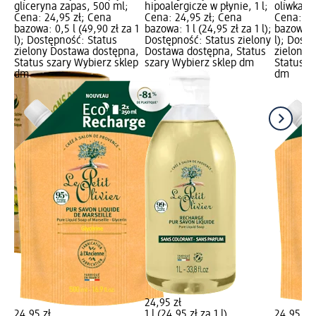
gliceryna zapas, 500 ml;
hipoalergicze w płynie, 1 l;
oliwka z
za
Cena: 24,95 zł; Cena
Cena: 24,95 zł; Cena
Cena: 24
s
bazowa: 0,5 l (49,90 zł za 1
bazowa: 1 l (24,95 zł za 1 l);
bazowa: 0
a,
l); Dostępność: Status
Dostępność: Status zielony
l); Dost
ep
zielony Dostawa dostępna,
Dostawa dostępna, Status
zielony 
Status szary Wybierz sklep
szary Wybierz sklep dm
Status s
dm
dm
0 g
24,95 zł
24,95 zł
1 l (24,95 zł za 1 l)
24,95 zł