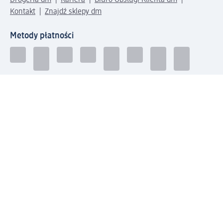
Drogeria dm
Kariera
Biuro Obsługi Klienta dm
Kontakt
Znajdź sklepy dm
Metody płatności
Połącz się z dm
Pobierz aplikację dm:
© 2026 dm-drogerie markt sp. z o.o.