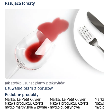
Pasujące tematy
Jak szybko usunąć plamy z tekstyliów
Usuwanie plam z obrusów
Podobne produkty
Marka: Le Petit Olivier;
Marka: Le Petit Olivier;
Marka: Le
Nazwa produktu: Czyste
Nazwa produktu: Czyste
Nazwa pr
 g;
mydło marsylskie w płynie -
mydło glicerynowe
mydło ma