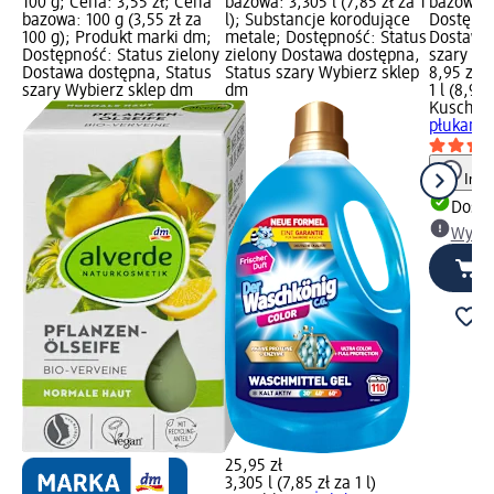
100 g; Cena: 3,55 zł; Cena
bazowa: 3,305 l (7,85 zł za 1
bazowa: 1
bazowa: 100 g (3,55 zł za
l); Substancje korodujące
Dostępno
100 g); Produkt marki dm;
metale; Dostępność: Status
Dostawa 
Dostępność: Status zielony
zielony Dostawa dostępna,
szary Wy
Dostawa dostępna, Status
Status szary Wybierz sklep
8,95 zł
szary Wybierz sklep dm
dm
1 l (8,95 
Kuschel
płukania
Info
Dosta
Wybie
25,95 zł
3,305 l (7,85 zł za 1 l)