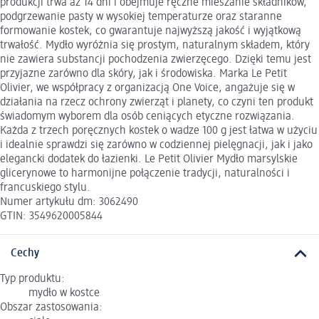
produkcji trwa aż 14 dni i obejmuje ręczne mieszanie składników,
podgrzewanie pasty w wysokiej temperaturze oraz staranne
formowanie kostek, co gwarantuje najwyższą jakość i wyjątkową
trwałość. Mydło wyróżnia się prostym, naturalnym składem, który
nie zawiera substancji pochodzenia zwierzęcego. Dzięki temu jest
przyjazne zarówno dla skóry, jak i środowiska. Marka Le Petit
Olivier, we współpracy z organizacją One Voice, angażuje się w
działania na rzecz ochrony zwierząt i planety, co czyni ten produkt
świadomym wyborem dla osób ceniących etyczne rozwiązania.
Każda z trzech poręcznych kostek o wadze 100 g jest łatwa w użyciu
i idealnie sprawdzi się zarówno w codziennej pielęgnacji, jak i jako
elegancki dodatek do łazienki. Le Petit Olivier Mydło marsylskie
glicerynowe to harmonijne połączenie tradycji, naturalności i
francuskiego stylu.
Numer artykułu dm: 3062490
GTIN: 3549620005844
Cechy
Typ produktu:
mydło w kostce
Obszar zastosowania: