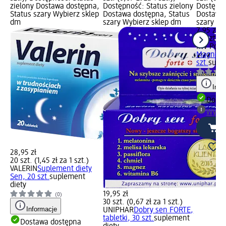
zielony Dostawa dostępna,
Dostępność: Status zielony
Dostępno
Status szary Wybierz sklep
Dostawa dostępna, Status
Dostawa 
dm
szary Wybierz sklep dm
szary Wy
7,95 zł
30 szt. (0
INV Pola
Magnez B
szt.
supl
Info
Dosta
Wybie
28,95 zł
20 szt. (1,45 zł za 1 szt.)
VALERIN
Suplement diety
Sen, 20 szt.
suplement
diety
19,95 zł
(0)
30 szt. (0,67 zł za 1 szt.)
Informacje
UNIPHAR
Dobry sen FORTE,
tabletki, 30 szt.
suplement
Dostawa dostępna