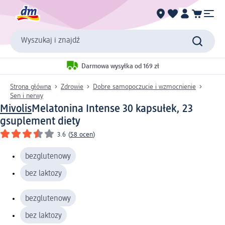
Wyszukaj i znajdź
Darmowa wysyłka od 169 zł
Strona główna
Zdrowie
Dobre samopoczucie i wzmocnienie
Sen i nerwy
Mivolis
Melatonina Intense 30 kapsułek, 23
g
suplement diety
3.6
(
58 ocen
)
bezglutenowy
bez laktozy
bezglutenowy
bez laktozy