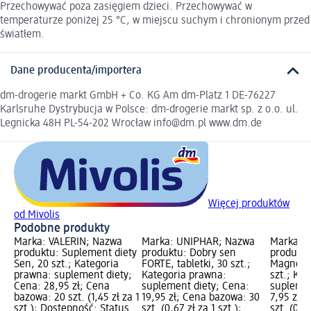
Przechowywać poza zasięgiem dzieci. Przechowywać w
temperaturze poniżej 25 °C, w miejscu suchym i chronionym przed
światłem.
Dane producenta/importera
dm-drogerie markt GmbH + Co. KG Am dm-Platz 1 DE-76227
Karlsruhe Dystrybucja w Polsce: dm-drogerie markt sp. z o.o. ul.
Legnicka 48H PL-54-202 Wrocław info@dm.pl www.dm.de
Więcej produktów
od Mivolis
Podobne produkty
Marka: VALERIN; Nazwa
Marka: UNIPHAR; Nazwa
Marka: I
produktu: Suplement diety
produktu: Dobry sen
produktu
Sen, 20 szt.; Kategoria
FORTE, tabletki, 30 szt.;
Magnez B
prawna: suplement diety;
Kategoria prawna:
szt.; Ka
Cena: 28,95 zł; Cena
suplement diety; Cena:
suplemen
bazowa: 20 szt. (1,45 zł za 1
19,95 zł; Cena bazowa: 30
7,95 zł;
szt.); Dostępność: Status
szt. (0,67 zł za 1 szt.);
szt. (0,27