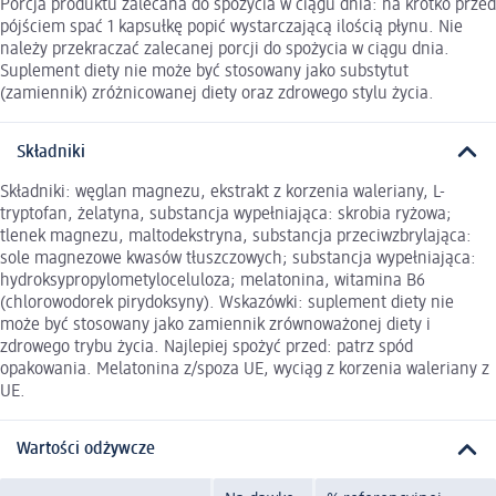
Porcja produktu zalecana do spożycia w ciągu dnia: na krótko przed
pójściem spać 1 kapsułkę popić wystarczającą ilością płynu. Nie
należy przekraczać zalecanej porcji do spożycia w ciągu dnia.
Suplement diety nie może być stosowany jako substytut
(zamiennik) zróżnicowanej diety oraz zdrowego stylu życia.
Składniki
Składniki: węglan magnezu, ekstrakt z korzenia waleriany, L-
tryptofan, żelatyna, substancja wypełniająca: skrobia ryżowa;
tlenek magnezu, maltodekstryna, substancja przeciwzbrylająca:
sole magnezowe kwasów tłuszczowych; substancja wypełniająca:
hydroksypropylometyloceluloza; melatonina, witamina B6
(chlorowodorek pirydoksyny). Wskazówki: suplement diety nie
może być stosowany jako zamiennik zrównoważonej diety i
zdrowego trybu życia. Najlepiej spożyć przed: patrz spód
opakowania. Melatonina z/spoza UE, wyciąg z korzenia waleriany z
UE.
Wartości odżywcze