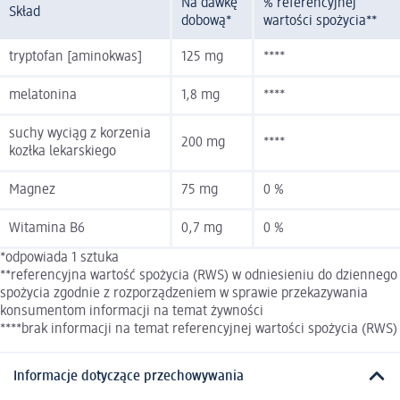
Na dawkę
% referencyjnej
Skład
dobową*
wartości spożycia**
tryptofan [aminokwas]
125 mg
****
melatonina
1,8 mg
****
suchy wyciąg z korzenia
200 mg
****
kozłka lekarskiego
Magnez
75 mg
0 %
Witamina B6
0,7 mg
0 %
*odpowiada 1 sztuka
**referencyjna wartość spożycia (RWS) w odniesieniu do dziennego
spożycia zgodnie z rozporządzeniem w sprawie przekazywania
konsumentom informacji na temat żywności
****brak informacji na temat referencyjnej wartości spożycia (RWS)
Informacje dotyczące przechowywania