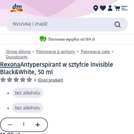
Wyszukaj i znajdź
Darmowa wysyłka od 169 zł
Strona główna
Pielęgnacja & perfumy
Pielęgnacja ciała
Dezodoranty
Rexona
Antyperspirant w sztyfcie Invisible
Black&White, 50 ml
0
(
Oceń produkt
)
bez alkoholu
bez alkoholu