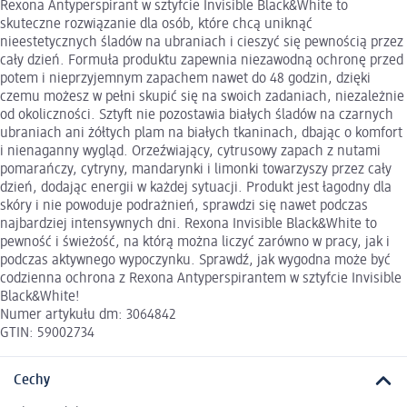
Rexona Antyperspirant w sztyfcie Invisible Black&White to
skuteczne rozwiązanie dla osób, które chcą uniknąć
nieestetycznych śladów na ubraniach i cieszyć się pewnością przez
cały dzień. Formuła produktu zapewnia niezawodną ochronę przed
potem i nieprzyjemnym zapachem nawet do 48 godzin, dzięki
czemu możesz w pełni skupić się na swoich zadaniach, niezależnie
od okoliczności. Sztyft nie pozostawia białych śladów na czarnych
ubraniach ani żółtych plam na białych tkaninach, dbając o komfort
i nienaganny wygląd. Orzeźwiający, cytrusowy zapach z nutami
pomarańczy, cytryny, mandarynki i limonki towarzyszy przez cały
dzień, dodając energii w każdej sytuacji. Produkt jest łagodny dla
skóry i nie powoduje podrażnień, sprawdzi się nawet podczas
najbardziej intensywnych dni. Rexona Invisible Black&White to
pewność i świeżość, na którą można liczyć zarówno w pracy, jak i
podczas aktywnego wypoczynku. Sprawdź, jak wygodna może być
codzienna ochrona z Rexona Antyperspirantem w sztyfcie Invisible
Black&White!
Numer artykułu dm: 3064842
GTIN: 59002734
Cechy