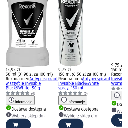
9,75 zł
15,95 zł
9,75 zł
150 ml (6
50 ml (31,90 zł za 100 ml)
150 ml (6,50 zł za 100 ml)
Rexona
A
Rexona men
Antyperspirant
Rexona men
Antyperspirant
Invisibl
w sztyfcie Invisible
Invisible Black&White
Woman, 
Black&White, 50 g
spray, 150 ml
(0)
(0)
Info
Informacje
Informacje
Dosta
Dostawa dostępna
Dostawa dostępna
Wybie
Wybierz sklep dm
Wybierz sklep dm