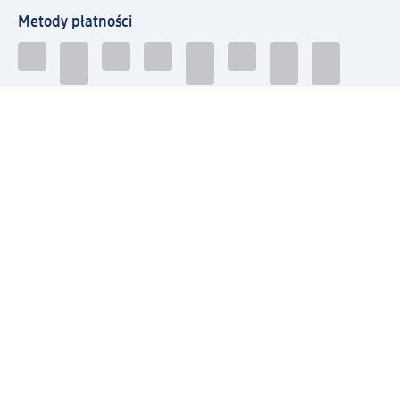
Metody płatności
Połącz się z dm
Pobierz aplikację dm:
© 2026 dm-drogerie markt sp. z o.o.
Impressum
Polityka prywatności