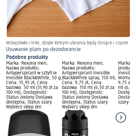
Wskazówki i triki, dzięki którym ubrania będą lśniące i czyste
Usuwanie plam po dezodorancie
Podobne produkty
Marka: Rexona men;
Marka: Rexona men;
Marka: 
Nazwa produktu:
Nazwa produktu:
produktu
Antyperspirant w sztyfcie
Antyperspirant Invisible
Invisibl
Invisible Black&White, 50 g;
Black&White spray, 150 ml;
Woman, 
Cena: 15,95 zł; Cena
Cena: 9,75 zł; Cena
9,75 zł;
bazowa: 50 ml (31,90 zł za
bazowa: 150 ml (6,50 zł za
ml (6,50 
100 ml); Dostępność:
100 ml); Dostępność:
Dostępno
Status zielony Dostawa
Status zielony Dostawa
Dostawa 
dostępna, Status szary
dostępna, Status szary
szary Wy
Wybierz sklep dm
Wybierz sklep dm