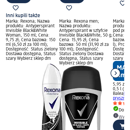
Inni kupili także
Marka: Rexona; Nazwa
Marka: Rexona men;
Marka: B
produktu: Antyperspirant
Nazwa produktu:
produktu
Invisible Black&White
Antyperspirant w sztyfcie
pod prys
Woman, 150 ml; Cena:
Invisible Black&White, 50 g;
Cena: 5,
9,75 zł; Cena bazowa: 150
Cena: 15,95 zł; Cena
bazowa: 0
ml (6,50 zł za 100 ml);
bazowa: 50 ml (31,90 zł za
l); Prod
Dostępność: Status zielony
100 ml); Dostępność:
Dostępno
Dostawa dostępna, Status
Status zielony Dostawa
Dostawa 
szary Wybierz sklep dm
dostępna, Status szary
szary Wy
Wybierz sklep dm
5,95 zł
0,5 l (11,
Balea
Ene
prysznic
Dosta
Wybie