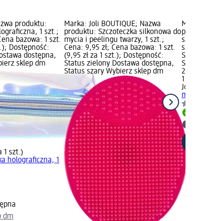
azwa produktu:
Marka: Joli BOUTIQUE; Nazwa
Marka: Joli
graficzna, 1 szt.;
produktu: Szczoteczka silkonowa do
produktu: Bu
Cena bazowa: 1 szt.
mycia i peelingu twarzy, 1 szt.;
szt.; Cena: 
t.); Dostępność:
Cena: 9,95 zł; Cena bazowa: 1 szt.
szt. (2,95 z
Dostawa dostępna,
(9,95 zł za 1 szt.); Dostępność:
Status ziel
bierz sklep dm
Status zielony Dostawa dostępna,
Status szar
Status szary Wybierz sklep dm
2,95 zł
1 szt. (2,95 
Joli BOUTIQ
ml, 1 szt.
Dostawa
Wybierz 
a 1 szt.)
a holograficzna, 1
tępna
p dm