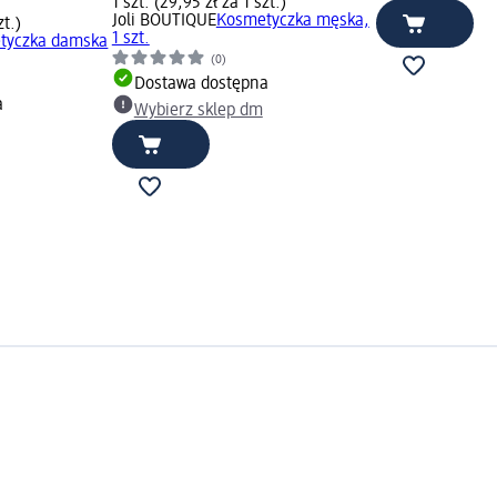
1 szt. (29,95 zł za 1 szt.)
Joli BOUTIQUE
Kosmetyczka męska,
zt.)
1 szt.
tyczka damska
(0)
Dostawa dostępna
a
Wybierz sklep dm