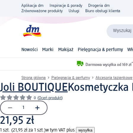
Aplikacja dm
Inspiracje & porady
Drogeria dm
Zrównoważone produkty
Usługi
Biuro obsługi klienta
Wyszukaj 
Nowości
Marki
Makijaż
Pielęgnacja & perfumy
Wł
*
Darmowa wysyłka od 169 zł
Strona główna
Pielęgnacja & perfumy
Akcesoria łazienkowe
Joli BOUTIQUE
Kosmetyczka Fl
0
(
Oceń produkt
)
21,95 zł
1 szt. (21,95 zł za 1 szt.)
w tym VAT plus
wysyłka