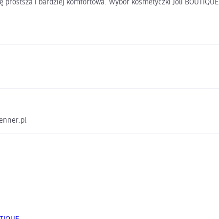
ię prostsza i bardziej komfortowa. Wybór kosmetyczki Joli BOUTIQU
enner.pl