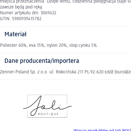
miejsca przeznaczenia. Dzięki temu, codzienna pielęgnacja staje s
zawsze będą pod ręką.
Numer artykułu dm: 3069432
GTIN: 5900939415782
Materiał
Poliester 60%, eva 15%, nylon 20%, stop cynku 5%.
Dane producenta/importera
Zenner-Poland Sp. z o.o. ul. Rokicińska 211 PL-92-620 Łódź biuro@z