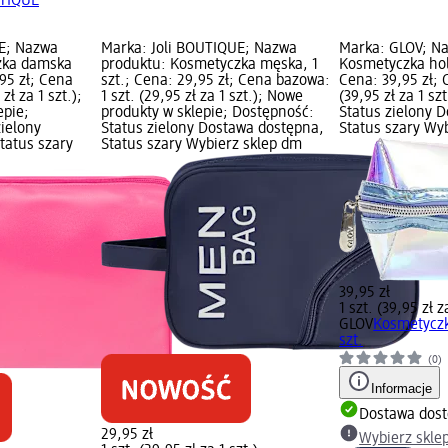
UTIQUE
UE; Nazwa
Marka: Joli BOUTIQUE; Nazwa
Marka: GLOV; N
zka damska
produktu: Kosmetyczka męska, 1
Kosmetyczka holo
,95 zł; Cena
szt.; Cena: 29,95 zł; Cena bazowa:
Cena: 39,95 zł; 
zł za 1 szt.);
1 szt. (29,95 zł za 1 szt.); Nowe
(39,95 zł za 1 sz
epie;
produkty w sklepie; Dostępność:
Status zielony 
zielony
Status zielony Dostawa dostępna,
Status szary Wy
tatus szary
Status szary Wybierz sklep dm
39,95 zł
1 szt. (39,95 zł z
GLOV
Kosmetyczk
szt.
(0)
Informacje
Dostawa dos
29,95 zł
Wybierz skle