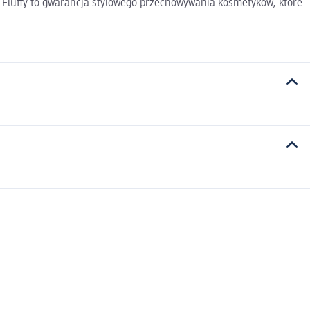
E Fluffy to gwarancja stylowego przechowywania kosmetyków, które