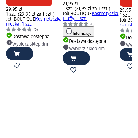
21,95 zł
1 szt. (21,95 zł za 1 szt.)
29,95 zł
29,95 zł
Joli BOUTIQUE
Kosmetyczka
1 szt. (29,95 zł za 1 szt.)
1 szt. (29
Fluffy, 1 szt.
Joli BOUTIQUE
Kosmetyczka
Joli BOU
męska, 1 szt.
(0)
damska B
(0)
Informacje
Dostawa dostępna
Dosta
Dostawa dostępna
Wybierz sklep dm
Wybie
Wybierz sklep dm