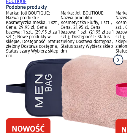
BOUTIQUE
Podobne produkty
Marka: Joli BOUTIQUE;
Marka: Joli BOUTIQUE;
Marka: J
Nazwa produktu:
Nazwa produktu:
Nazwa p
Kosmetyczka męska, 1 szt.;
Kosmetyczka Fluffy, 1 szt.;
Kosmetyc
Cena: 29,95 zł; Cena
Cena: 21,95 zł; Cena
szt.; Cen
bazowa: 1 szt. (29,95 zł za 1
bazowa: 1 szt. (21,95 zł za 1
bazowa: 1
szt.); Nowe produkty w
szt.); Dostępność: Status
szt.); N
sklepie; Dostępność: Status
zielony Dostawa dostępna,
sklepie;
zielony Dostawa dostępna,
Status szary Wybierz sklep
zielony 
Status szary Wybierz sklep
dm
Status s
dm
dm