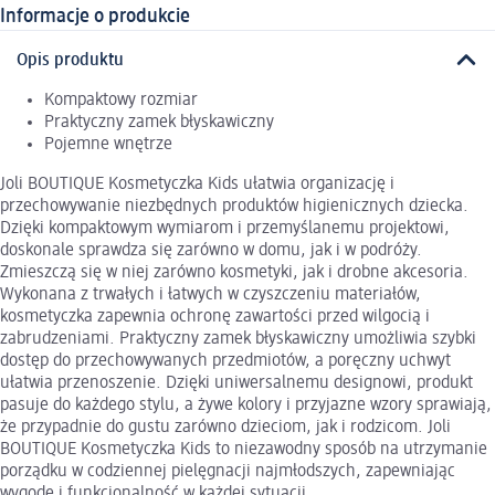
Informacje o produkcie
Opis produktu
Kompaktowy rozmiar
Praktyczny zamek błyskawiczny
Pojemne wnętrze
Joli BOUTIQUE Kosmetyczka Kids ułatwia organizację i
przechowywanie niezbędnych produktów higienicznych dziecka.
Dzięki kompaktowym wymiarom i przemyślanemu projektowi,
doskonale sprawdza się zarówno w domu, jak i w podróży.
Zmieszczą się w niej zarówno kosmetyki, jak i drobne akcesoria.
Wykonana z trwałych i łatwych w czyszczeniu materiałów,
kosmetyczka zapewnia ochronę zawartości przed wilgocią i
zabrudzeniami. Praktyczny zamek błyskawiczny umożliwia szybki
dostęp do przechowywanych przedmiotów, a poręczny uchwyt
ułatwia przenoszenie. Dzięki uniwersalnemu designowi, produkt
pasuje do każdego stylu, a żywe kolory i przyjazne wzory sprawiają,
że przypadnie do gustu zarówno dzieciom, jak i rodzicom. Joli
BOUTIQUE Kosmetyczka Kids to niezawodny sposób na utrzymanie
porządku w codziennej pielęgnacji najmłodszych, zapewniając
wygodę i funkcjonalność w każdej sytuacji.