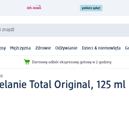
i znajdź
osy
Mężczyzna
Zdrowie
Odżywianie
Dzieci & niemowlęta
G
Darmowy odbiór ekspresowy gotowy w 2 godziny
ów
lanie Total Original, 125 ml