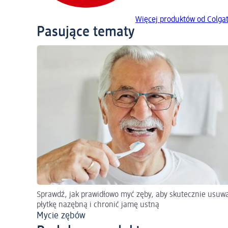
Więcej produktów od Colga
Pasujące tematy
Sprawdź, jak prawidłowo myć zęby, aby skutecznie usuw
płytkę nazębną i chronić jamę ustną
Mycie zębów