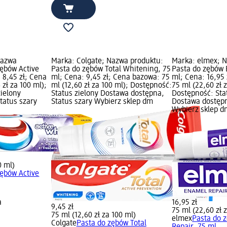
Nazwa
Marka: Colgate; Nazwa produktu:
Marka: elmex; 
zębów Active
Pasta do zębów Total Whitening, 75
Pasta do zębów 
 8,45 zł; Cena
ml; Cena: 9,45 zł; Cena bazowa: 75
ml; Cena: 16,95
 zł za 100 ml);
ml (12,60 zł za 100 ml); Dostępność:
75 ml (22,60 zł 
zielony
Status zielony Dostawa dostępna,
Dostępność: Sta
tatus szary
Status szary Wybierz sklep dm
Dostawa dostępn
Wybierz sklep d
0 ml)
zębów Active
a
16,95 zł
9,45 zł
75 ml (22,60 zł 
75 ml (12,60 zł za 100 ml)
elmex
Pasta do 
Colgate
Pasta do zębów Total