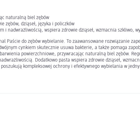
ąc naturalną biel zębów
 zębów, dziąseł, języka i policzków
 i nadwrażliwością, wspiera zdrowie dziąseł, wzmacnia szkliwo, wy
riginal Paście do zębów wybielanie. To zaawansowane rozwiązanie za
podwójnym cynkiem skutecznie usuwa bakterie, a także pomaga zapob
ebarwienia powierzchniowe, przywracając naturalną biel zębów. Reg
dwrażliwością. Dodatkowo pasta wspiera zdrowie dziąseł, wzmacnia
e poszukują kompleksowej ochrony i efektywnego wybielania w jednym