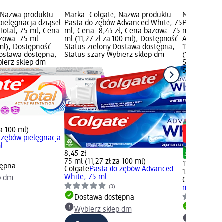
 Nazwa produktu:
Marka: Colgate; Nazwa produktu:
Marka: Colg
pielęgnacja dziąseł
Pasta do zębów Advanced White, 75
Pasta do zę
Total, 75 ml; Cena:
ml; Cena: 8,45 zł; Cena bazowa: 75
mikrokryszt
azowa: 75 ml
ml (11,27 zł za 100 ml); Dostępność:
Advanced Wh
 ml); Dostępność:
Status zielony Dostawa dostępna,
13,45 zł; C
Dostawa dostępna,
Status szary Wybierz sklep dm
(10,76 zł za
bierz sklep dm
Status ziel
Status szar
za 100 ml)
 zębów pielęgnacja
ml
8,45 zł
75 ml (11,27 zł za 100 ml)
13,45 zł
tępna
Colgate
Pasta do zębów Advanced
125 ml (10,7
White, 75 ml
p dm
Colgate
Past
(0)
mikrokryszt
Dostawa dostępna
Dostawa
Wybierz sklep dm
Wybierz 