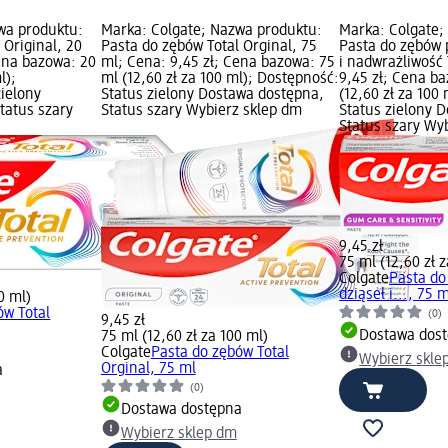
wa produktu:
Marka: Colgate; Nazwa produktu:
Marka: Colgate;
 Original, 20
Pasta do zębów Total Orginal, 75
Pasta do zębów 
Cena bazowa: 20
ml; Cena: 9,45 zł; Cena bazowa: 75
i nadwrażliwość 
l);
ml (12,60 zł za 100 ml); Dostępność:
9,45 zł; Cena b
zielony
Status zielony Dostawa dostępna,
(12,60 zł za 100
tatus szary
Status szary Wybierz sklep dm
Status zielony 
Status szary Wy
9,45 zł
75 ml (12,60 zł 
Colgate
Pasta do
dziąseł i..., 75 
0 ml)
ów Total
(0)
9,45 zł
Dostawa dos
75 ml (12,60 zł za 100 ml)
Colgate
Pasta do zębów Total
Wybierz skle
Orginal, 75 ml
a
(0)
Dostawa dostępna
Wybierz sklep dm