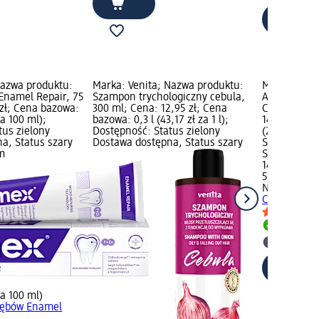
Nazwa produktu:
Marka: Venita; Nazwa produktu:
Marka: NIVE
Enamel Repair, 75
Szampon trychologiczny cebula,
Antyperspir
 zł; Cena bazowa:
300 ml; Cena: 12,95 zł; Cena
Control Res
za 100 ml);
bazowa: 0,3 l (43,17 zł za 1 l);
14,95 zł; C
tus zielony
Dostępność: Status zielony
(29,90 zł za
a, Status szary
Dostawa dostępna, Status szary
Status ziel
m
Status szar
14,95 zł
50 ml (29,90
NIVEA
Antyp
Control Res
Dostawa
Wybierz 
za 100 ml)
zębów Enamel