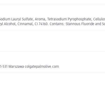
, Sodium Lauryl Sulfate, Aroma, Tetrasodium Pyrophosphate, Cellu
l Alcohol, Cinnamal, CI 74160. Contains: Stannous Fluoride and So
-01-531 Warszawa colgatepalmolive.com