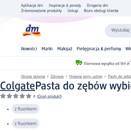
Aplikacja dm
Inspiracje & porady
Drogeria dm
Zrównoważone produkty
Usługi
Biuro obsługi klienta
Wyszukaj 
Nowości
Marki
Makijaż
Pielęgnacja & perfumy
Wł
*
Darmowa wysyłka od 169 zł
Strona główna
Zdrowie
Higiena jamy ustnej
Pasty do zęb
Colgate
Pasta do zębów wybie
0
(
Oceń produkt
)
z fluorkiem
z fluorkiem