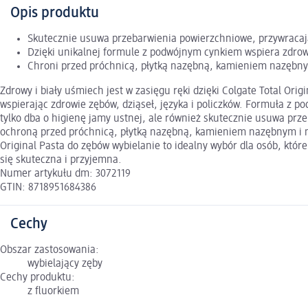
Opis produktu
Skutecznie usuwa przebarwienia powierzchniowe, przywracaj
Dzięki unikalnej formule z podwójnym cynkiem wspiera zdrowie
Chroni przed próchnicą, płytką nazębną, kamieniem nazębnym
Zdrowy i biały uśmiech jest w zasięgu ręki dzięki Colgate Total O
wspierając zdrowie zębów, dziąseł, języka i policzków. Formuła z 
tylko dba o higienę jamy ustnej, ale również skutecznie usuwa prz
ochroną przed próchnicą, płytką nazębną, kamieniem nazębnym i na
Original Pasta do zębów wybielanie to idealny wybór dla osób, któr
się skuteczna i przyjemna.
Numer artykułu dm: 3072119
GTIN: 8718951684386
Cechy
Obszar zastosowania:
wybielający zęby
Cechy produktu:
z fluorkiem