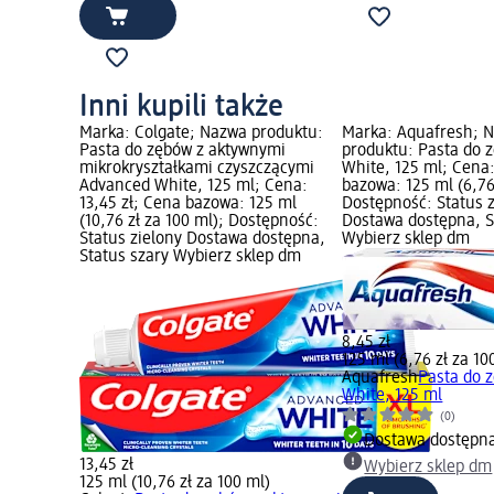
Inni kupili także
Marka: Colgate; Nazwa produktu:
Marka: Aquafresh; 
Pasta do zębów z aktywnymi
produktu: Pasta do 
mikrokryształkami czyszczącymi
White, 125 ml; Cena:
Advanced White, 125 ml; Cena:
bazowa: 125 ml (6,76
13,45 zł; Cena bazowa: 125 ml
Dostępność: Status 
(10,76 zł za 100 ml); Dostępność:
Dostawa dostępna, S
Status zielony Dostawa dostępna,
Wybierz sklep dm
Status szary Wybierz sklep dm
8,45 zł
125 ml (6,76 zł za 10
Aquafresh
Pasta do 
White, 125 ml
(0)
Dostawa dostępn
13,45 zł
Wybierz sklep dm
125 ml (10,76 zł za 100 ml)