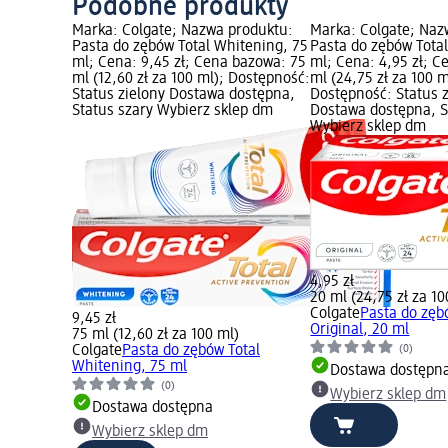
Podobne produkty
Marka: Colgate; Nazwa produktu:
Marka: Colgate; Naz
Pasta do zębów Total Whitening, 75
Pasta do zębów Total
ml; Cena: 9,45 zł; Cena bazowa: 75
ml; Cena: 4,95 zł; 
ml (12,60 zł za 100 ml); Dostępność:
ml (24,75 zł za 100 m
Status zielony Dostawa dostępna,
Dostępność: Status 
Status szary Wybierz sklep dm
Dostawa dostępna, S
Wybierz sklep dm
4,95 zł
20 ml (24,75 zł za 10
Colgate
Pasta do zęb
9,45 zł
Original, 20 ml
75 ml (12,60 zł za 100 ml)
(0)
Colgate
Pasta do zębów Total
Whitening, 75 ml
Dostawa dostępn
(0)
Wybierz sklep dm
Dostawa dostępna
Wybierz sklep dm