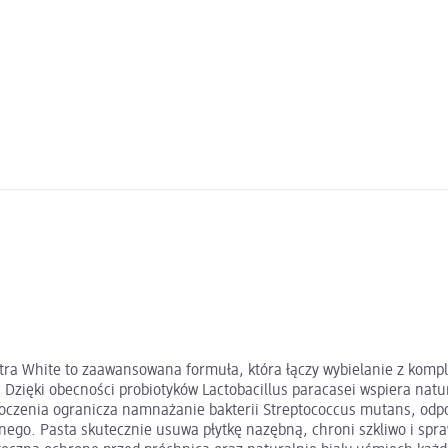
xtra White to zaawansowana formuła, która łączy wybielanie z komp
ol. Dzięki obecności probiotyków Lactobacillus paracasei wspiera 
oczenia ogranicza namnażanie bakterii Streptococcus mutans, odpow
o. Pasta skutecznie usuwa płytkę nazębną, chroni szkliwo i sprawia