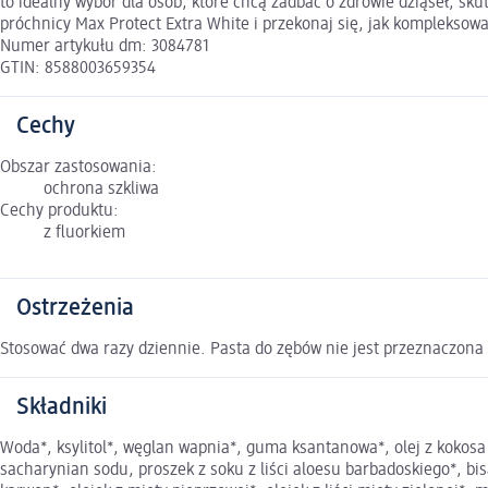
to idealny wybór dla osób, które chcą zadbać o zdrowie dziąseł, s
próchnicy Max Protect Extra White i przekonaj się, jak kompleksow
Numer artykułu dm: 3084781
GTIN: 8588003659354
Cechy
Obszar zastosowania:
ochrona szkliwa
Cechy produktu:
z fluorkiem
Ostrzeżenia
Stosować dwa razy dziennie. Pasta do zębów nie jest przeznaczona d
Składniki
Woda*, ksylitol*, węglan wapnia*, guma ksantanowa*, olej z koko
sacharynian sodu, proszek z soku z liści aloesu barbadoskiego*, bi