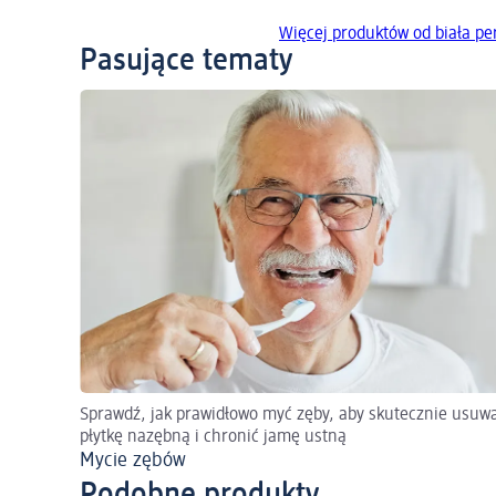
Więcej produktów od biała pe
Pasujące tematy
Sprawdź, jak prawidłowo myć zęby, aby skutecznie usuw
płytkę nazębną i chronić jamę ustną
Mycie zębów
Podobne produkty