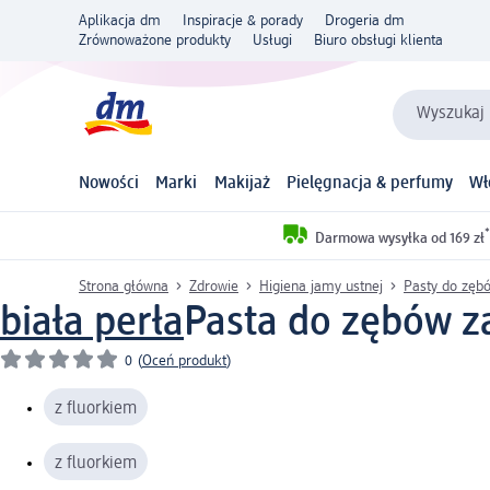
Aplikacja dm
Inspiracje & porady
Drogeria dm
Zrównoważone produkty
Usługi
Biuro obsługi klienta
Wyszukaj 
Nowości
Marki
Makijaż
Pielęgnacja & perfumy
Wł
*
Darmowa wysyłka od 169 zł
Strona główna
Zdrowie
Higiena jamy ustnej
Pasty do zęb
biała perła
Pasta do zębów z
0
(
Oceń produkt
)
z fluorkiem
z fluorkiem