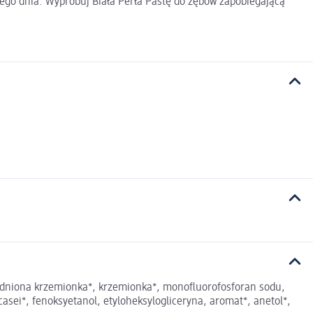
dego dnia. Wypróbuj Biała Perła Pastę do zębów zapobiegającą
wodniona krzemionka*, krzemionka*, monofluorofosforan sodu,
casei*, fenoksyetanol, etyloheksylogliceryna, aromat*, anetol*,