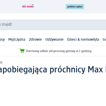
i znajdź
osy
Mężczyzna
Zdrowie
Odżywianie
Dzieci & niemowlęta
G
Darmowy odbiór ekspresowy gotowy w 2 godziny
ów
apobiegająca próchnicy Max 