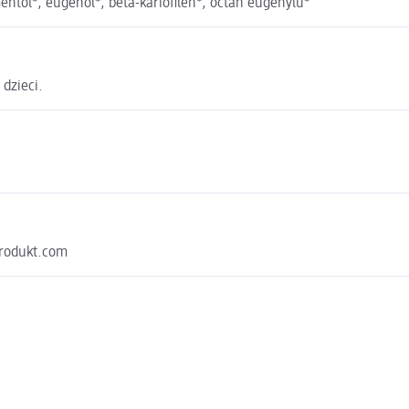
 mentol*, eugenol*, beta-kariofilen*, octan eugenylu*
 dzieci.
aprodukt.com