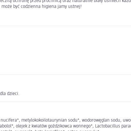
kuteczną ochronę przed próchnicą oraz naturalnie biały uśmiech każ
a może być codzienna higiena jamy ustnej!
la dzieci.
sa nucifera*, metylokokoilotaurynian sodu*, wodorowęglan sodu, u
sabolol*, olejek z kwiatów goździkowca wonnego*, Lactobacillus para