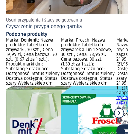
Usuń przypalenia i ślady po gotowaniu
5 
Czyszczenie przypalonego garnka
My
Podobne produkty
Marka: Denkmit; Nazwa
Marka: Frosch; Nazwa
Marka: C
produktu: Tabletki do
produktu: Tabletki do
Nazwa pr
zmywarki, 30 szt.; Cena:
zmywarek all in 1 Sodowe,
mycia sm
19,95 zł; Cena bazowa: 30
30 szt.; Cena: 38,95 zł;
zapas, 1
szt. (0,67 zł za 1 szt.);
Cena bazowa: 30 szt.
21,95 zł;
Produkt marki dm;
(1,30 zł za 1 szt.);
(21,95 zł 
Substancje drażniące;
Substancje drażniące;
Dostępno
Dostępność: Status zielony
Dostępność: Status zielony
Dostawa 
Dostawa dostępna, Status
Dostawa dostępna, Status
szary Wy
szary Wybierz sklep dm
szary Wybierz sklep dm
21,95 zł
1 l (21,95
Canpol b
mycia sm
zapas, 1
Dosta
Wybie