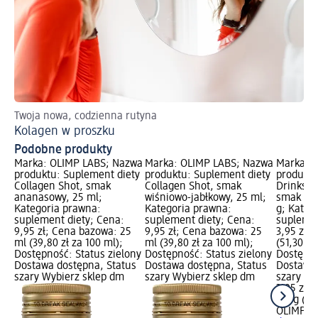
Twoja nowa, codzienna rutyna
Po
Kolagen w proszku
Ef
Podobne produkty
Marka: OLIMP LABS; Nazwa
Marka: OLIMP LABS; Nazwa
Marka: 
produktu: Suplement diety
produktu: Suplement diety
produktu
Collagen Shot, smak
Collagen Shot, smak
Drinks fo
ananasowy, 25 ml;
wiśniowo-jabłkowy, 25 ml;
smak cza
Kategoria prawna:
Kategoria prawna:
g; Kateg
suplement diety; Cena:
suplement diety; Cena:
suplemen
9,95 zł; Cena bazowa: 25
9,95 zł; Cena bazowa: 25
3,95 zł;
ml (39,80 zł za 100 ml);
ml (39,80 zł za 100 ml);
(51,30 zł
Dostępność: Status zielony
Dostępność: Status zielony
Dostępno
Dostawa dostępna, Status
Dostawa dostępna, Status
Dostawa 
szary Wybierz sklep dm
szary Wybierz sklep dm
szary Wy
3,95 zł
7,7 g (51
OLIMP L