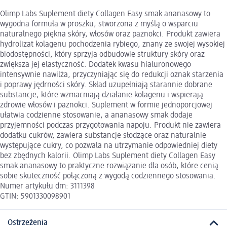
Olimp Labs Suplement diety Collagen Easy smak ananasowy to
wygodna formuła w proszku, stworzona z myślą o wsparciu
naturalnego piękna skóry, włosów oraz paznokci. Produkt zawiera
hydrolizat kolagenu pochodzenia rybiego, znany ze swojej wysokiej
biodostępności, który sprzyja odbudowie struktury skóry oraz
zwiększa jej elastyczność. Dodatek kwasu hialuronowego
intensywnie nawilża, przyczyniając się do redukcji oznak starzenia
i poprawy jędrności skóry. Skład uzupełniają starannie dobrane
substancje, które wzmacniają działanie kolagenu i wspierają
zdrowie włosów i paznokci. Suplement w formie jednoporcjowej
ułatwia codzienne stosowanie, a ananasowy smak dodaje
przyjemności podczas przygotowania napoju. Produkt nie zawiera
dodatku cukrów, zawiera substancje słodzące oraz naturalnie
występujące cukry, co pozwala na utrzymanie odpowiedniej diety
bez zbędnych kalorii. Olimp Labs Suplement diety Collagen Easy
smak ananasowy to praktyczne rozwiązanie dla osób, które cenią
sobie skuteczność połączoną z wygodą codziennego stosowania.
Numer artykułu dm: 3111398
GTIN: 5901330098901
Ostrzeżenia