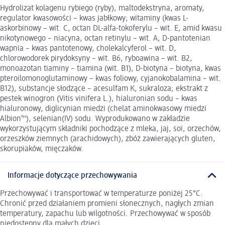
Hydrolizat kolagenu rybiego (ryby), maltodekstryna, aromaty,
regulator kwasowości – kwas jabłkowy; witaminy (kwas L-
askorbinowy – wit. C, octan DL-alfa-tokoferylu – wit. E, amid kwasu
nikotynowego – niacyna, octan retinylu – wit. A, D-pantotenian
wapnia – kwas pantotenowy, cholekalcyferol – wit. D,
chlorowodorek pirydoksyny – wit. B6, ryboawina – wit. B2,
monoazotan tiaminy – tiamina (wit. B1), D-biotyna – biotyna, kwas
pteroilomonoglutaminowy – kwas foliowy, cyjanokobalamina – wit.
B12), substancje słodzące – acesulfam K, sukraloza; ekstrakt z
pestek winogron (Vitis vinifera L.), hialuronian sodu – kwas
hialuronowy, diglicynian miedzi (chelat aminokwasowy miedzi
Albion™), selenian(IV) sodu. Wyprodukowano w zakładzie
wykorzystującym składniki pochodzące z mleka, jaj, soi, orzechów,
orzeszków ziemnych (arachidowych), zbóż zawierających gluten,
skorupiaków, mięczaków.
Informacje dotyczące przechowywania
Przechowywać i transportować w temperaturze poniżej 25°C.
Chronić przed działaniem promieni słonecznych, nagłych zmian
temperatury, zapachu lub wilgotności. Przechowywać w sposób
niedostępny dla małych dzieci.