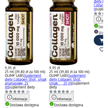
diety Dri
Collagen
g
supleme
Info
Dosta
Wybie
9,95 zł
9,95 zł
25 ml (39,80 zł za 100 ml)
25 ml (39,80 zł za 100 ml)
OLIMP LABS
Suplement
OLIMP LABS
Suplement
diety Collagen Shot, smak
diety Collagen Shot,
ananasowy, 25
smak..., 25 ml
suplement
ml
suplement diety
diety
(0)
(0)
Informacje
Informacje
Dostawa dostępna
Dostawa dostępna