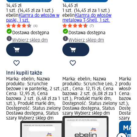
14,45 zł
14,45 zł
1 szt. (14,45 zł za 1 szt.)
1 szt. (14,45 zł za 1 szt.)
ebelin
Klamra do włosów w
ebelin
Klamra do włosów
paski, 1 szt.
metalowa T-Shell, 1 szt.
(4)
(7)
Dostawa dostępna
Dostawa dostępna
Wybierz sklep dm
Wybierz sklep dm
Inni kupili także
Marka: ebelin; Nazwa
Marka: ebelin; Nazwa
Marka: e
produktu: Scrunchie
produktu: Scrunchie Leo, 2
produktu
beżowe i w panterkę, 2 szt.;
szt.; Cena: 12,15 zł; Cena
włosów b
Cena: 12,95 zł; Cena
bazowa: 2 szt. (6,08 zł za 1
Cena: 14
bazowa: 2 szt. (6,48 zł za 1
szt.); Produkt marki dm;
bazowa: 1
szt.); Produkt marki dm;
Dostępność: Status zielony
szt.); P
Dostępność: Status zielony
Dostawa dostępna, Status
Dostępno
Dostawa dostępna, Status
szary Wybierz sklep dm
Dostawa 
szary Wybierz sklep dm
szary Wy