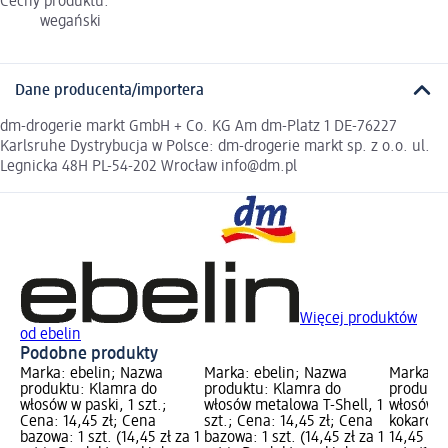
Cechy produktu:
wegański
Dane producenta/importera
dm-drogerie markt GmbH + Co. KG Am dm-Platz 1 DE-76227
Karlsruhe Dystrybucja w Polsce: dm-drogerie markt sp. z o.o. ul.
Legnicka 48H PL-54-202 Wrocław info@dm.pl
Więcej produktów
od ebelin
Podobne produkty
Marka: ebelin; Nazwa
Marka: ebelin; Nazwa
Marka: e
produktu: Klamra do
produktu: Klamra do
produktu
włosów w paski, 1 szt.;
włosów metalowa T-Shell, 1
włosów w 
Cena: 14,45 zł; Cena
szt.; Cena: 14,45 zł; Cena
kokardy, 
bazowa: 1 szt. (14,45 zł za 1
bazowa: 1 szt. (14,45 zł za 1
14,45 zł