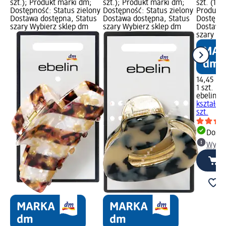
szt.); Produkt marki dm;
szt.); Produkt marki dm;
szt. (14,4
Dostępność: Status zielony
Dostępność: Status zielony
Produkt 
Dostawa dostępna, Status
Dostawa dostępna, Status
Dostępno
szary Wybierz sklep dm
szary Wybierz sklep dm
Dostawa 
szary Wy
14,45 zł
1 szt. (14
ebelin
Kl
kształcie
szt.
Dosta
Wybie