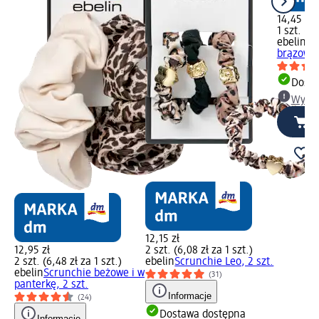
14,45 zł
1 szt. (14
ebelin
Kl
brązowa, 
Dosta
Wybie
12,15 zł
12,95 zł
2 szt. (6,08 zł za 1 szt.)
2 szt. (6,48 zł za 1 szt.)
ebelin
Scrunchie Leo, 2 szt.
ebelin
Scrunchie beżowe i w
(31)
panterkę, 2 szt.
Informacje
(24)
Dostawa dostępna
Informacje