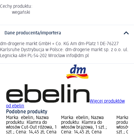
Cechy produktu:
wegański
Dane producenta/importera
dm-drogerie markt GmbH + Co. KG Am dm-Platz 1 DE-76227
Karlsruhe Dystrybucja w Polsce: dm-drogerie markt sp. z o.o. ul.
Legnicka 48H PL-54-202 Wrocław info@dm.pl
Więcej produktów
od ebelin
Podobne produkty
Marka: ebelin; Nazwa
Marka: ebelin; Nazwa
Marka: e
produktu: Klamra do
produktu: Klamra do
produktu
włosów Cut-Out różowa, 1
włosów brązowa, 1 szt.;
włosów C
szt.; Cena: 14,45 zł; Cena
Cena: 14,45 zł; Cena
szt.; Cen