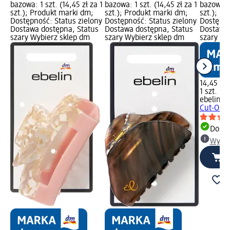
bazowa: 1 szt. (14,45 zł za 1
bazowa: 1 szt. (14,45 zł za 1
bazowa: 1
szt.); Produkt marki dm;
szt.); Produkt marki dm;
szt.); P
Dostępność: Status zielony
Dostępność: Status zielony
Dostępno
Dostawa dostępna, Status
Dostawa dostępna, Status
Dostawa 
szary Wybierz sklep dm
szary Wybierz sklep dm
szary Wy
14,45 zł
1 szt. (14
ebelin
Kl
Cut-Out 
Dosta
Wybie