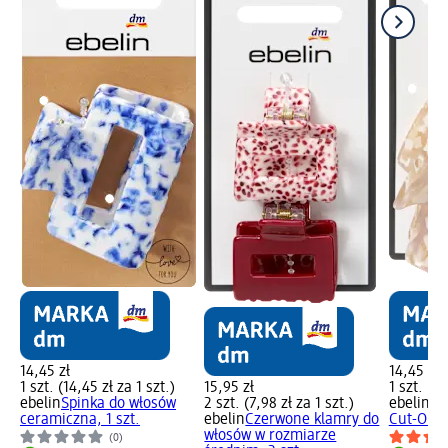
14,45 zł
14,45 zł
1 szt. (14,45 zł za 1 szt.)
15,95 zł
1 szt. (14
ebelin
Spinka do włosów
2 szt. (7,98 zł za 1 szt.)
ebelin
Kl
ceramiczna, 1 szt.
ebelin
Czerwone klamry do
Cut-Out 
włosów w rozmiarze
(0)