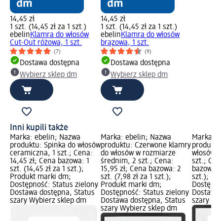
14,45 zł
14,45 zł
1 szt. (14,45 zł za 1 szt.)
1 szt. (14,45 zł za 1 szt.)
ebelin
Klamra do włosów
ebelin
Klamra do włosów
Cut-Out różowa, 1 szt.
brązowa, 1 szt.
(7)
(9)
Dostawa dostępna
Dostawa dostępna
Wybierz sklep dm
Wybierz sklep dm
Inni kupili także
Marka: ebelin; Nazwa
Marka: ebelin; Nazwa
Marka: e
produktu: Spinka do włosów
produktu: Czerwone klamry
produktu
ceramiczna, 1 szt.; Cena:
do włosów w rozmiarze
włosów C
14,45 zł; Cena bazowa: 1
średnim, 2 szt.; Cena:
szt.; Cen
szt. (14,45 zł za 1 szt.);
15,95 zł; Cena bazowa: 2
bazowa: 1
Produkt marki dm;
szt. (7,98 zł za 1 szt.);
szt.); P
Dostępność: Status zielony
Produkt marki dm;
Dostępno
Dostawa dostępna, Status
Dostępność: Status zielony
Dostawa 
szary Wybierz sklep dm
Dostawa dostępna, Status
szary Wy
szary Wybierz sklep dm