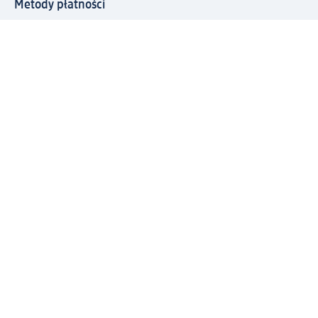
Metody płatności
Połącz się z dm
Pobierz aplikację dm:
© 2026 dm-drogerie markt sp. z o.o.
Impressum
Polityka prywatności
Ogólne warunki handlowe
Odstąpienie od umowy w dm