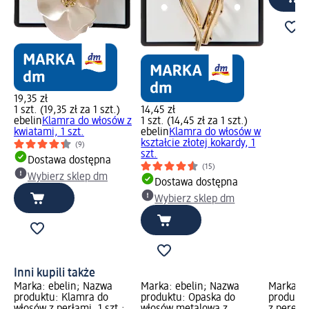
19,35 zł
1 szt. (19,35 zł za 1 szt.)
14,45 zł
ebelin
Klamra do włosów z
1 szt. (14,45 zł za 1 szt.)
kwiatami, 1 szt.
ebelin
Klamra do włosów w
kształcie złotej kokardy, 1
(9)
szt.
Dostawa dostępna
(15)
Wybierz sklep dm
Dostawa dostępna
Wybierz sklep dm
Inni kupili także
Marka: ebelin; Nazwa
Marka: ebelin; Nazwa
Marka: e
produktu: Klamra do
produktu: Opaska do
produktu
włosów z perłami, 1 szt.;
włosów metalowa z
z perełka