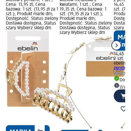
Cena: 13,95 zł; Cena
kwiatami, 1 szt.; Cena:
14,45 zł
bazowa: 1 szt. (13,95 zł za 1
19,35 zł; Cena bazowa: 1
szt. (7,23
szt.); Produkt marki dm;
szt. (19,35 zł za 1 szt.);
Produkt 
Dostępność: Status zielony
Produkt marki dm;
Dostępno
Dostawa dostępna, Status
Dostępność: Status zielony
Dostawa 
szary Wybierz sklep dm
Dostawa dostępna, Status
szary Wy
szary Wybierz sklep dm
14,45 zł
2 szt. (7,
ebelin
Gu
perełkami
Dosta
Wybie