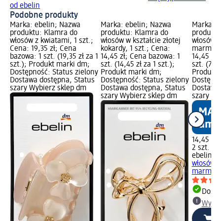
od ebelin
Podobne produkty
Marka: ebelin; Nazwa
Marka: ebelin; Nazwa
Marka: e
produktu: Klamra do
produktu: Klamra do
produktu
włosów z kwiatami, 1 szt.;
włosów w kształcie złotej
włosów r
Cena: 19,35 zł; Cena
kokardy, 1 szt.; Cena:
marmurow
bazowa: 1 szt. (19,35 zł za 1
14,45 zł; Cena bazowa: 1
14,45 zł
szt.); Produkt marki dm;
szt. (14,45 zł za 1 szt.);
szt. (7,23
Dostępność: Status zielony
Produkt marki dm;
Produkt 
Dostawa dostępna, Status
Dostępność: Status zielony
Dostępno
szary Wybierz sklep dm
Dostawa dostępna, Status
Dostawa 
szary Wybierz sklep dm
szary Wy
14,45 zł
2 szt. (7,
ebelin
Mi
włosów r
marmuro
Dosta
Wybie