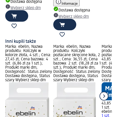
Dostawa dostępna
Informacje
Wybierz sklep dm
Dostawa dostępna
Wybierz sklep dm
Inni kupili także
Marka: ebelin; Nazwa
Marka: ebelin; Nazwa
Marka: e
produktu: Kolczyki w
produktu: Kolczyki
produktu
kolorze złota, 4 szt.; Cena:
pozłacane skręcone koła, 2
pozłacany
27,45 zł; Cena bazowa: 4
szt.; Cena: 36,55 zł; Cena
43,85 zł
szt. (6,86 zł za 1 szt.);
bazowa: 2 szt. (18,28 zł za 1
szt. (43,8
Produkt marki dm;
szt.); Produkt marki dm;
Produkt 
Dostępność: Status zielony
Dostępność: Status zielony
Dostępno
Dostawa dostępna, Status
Dostawa dostępna, Status
Dostawa 
szary Wybierz sklep dm
szary Wybierz sklep dm
szary Wy
43,85 zł
1 szt. (43
ebelin
Na
1 szt.