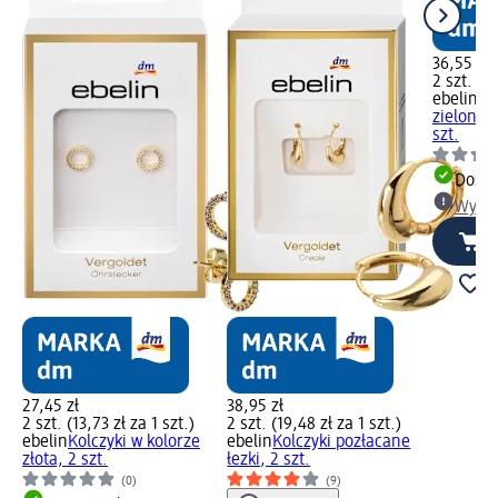
36,55 zł
2 szt. (18
ebelin
Ko
zielonym
szt.
Dosta
Wybie
27,45 zł
38,95 zł
2 szt. (13,73 zł za 1 szt.)
2 szt. (19,48 zł za 1 szt.)
ebelin
Kolczyki w kolorze
ebelin
Kolczyki pozłacane
złota, 2 szt.
łezki, 2 szt.
(0)
(9)