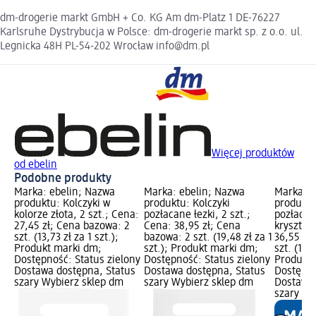
dm-drogerie markt GmbH + Co. KG Am dm-Platz 1 DE-76227
Karlsruhe Dystrybucja w Polsce: dm-drogerie markt sp. z o.o. ul.
Legnicka 48H PL-54-202 Wrocław info@dm.pl
Więcej produktów
od ebelin
Podobne produkty
Marka: ebelin; Nazwa
Marka: ebelin; Nazwa
Marka: e
produktu: Kolczyki w
produktu: Kolczyki
produktu
kolorze złota, 2 szt.; Cena:
pozłacane łezki, 2 szt.;
pozłacan
27,45 zł; Cena bazowa: 2
Cena: 38,95 zł; Cena
kryształk
szt. (13,73 zł za 1 szt.);
bazowa: 2 szt. (19,48 zł za 1
36,55 zł
Produkt marki dm;
szt.); Produkt marki dm;
szt. (18,2
Dostępność: Status zielony
Dostępność: Status zielony
Produkt 
Dostawa dostępna, Status
Dostawa dostępna, Status
Dostępno
szary Wybierz sklep dm
szary Wybierz sklep dm
Dostawa 
szary Wy