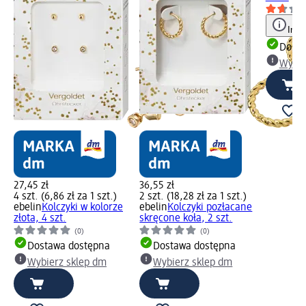
Info
Dosta
Wybie
27,45 zł
36,55 zł
4 szt. (6,86 zł za 1 szt.)
2 szt. (18,28 zł za 1 szt.)
ebelin
Kolczyki w kolorze
ebelin
Kolczyki pozłacane
złota, 4 szt.
skręcone koła, 2 szt.
(0)
(0)
Dostawa dostępna
Dostawa dostępna
Wybierz sklep dm
Wybierz sklep dm