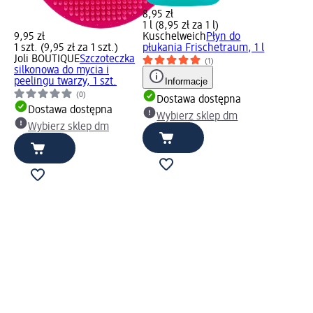
8,95 zł
1 l (8,95 zł za 1 l)
9,95 zł
Kuschelweich
Płyn do
1 szt. (9,95 zł za 1 szt.)
płukania Frischetraum, 1 l
Joli BOUTIQUE
Szczoteczka
(1)
silkonowa do mycia i
peelingu twarzy, 1 szt.
Informacje
(0)
Dostawa dostępna
Dostawa dostępna
Wybierz sklep dm
Wybierz sklep dm