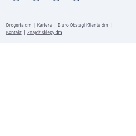
Drogeria dm
Kariera
Biuro Obsługi Klienta dm
Kontakt
Znajdź sklepy dm
Metody płatności
Połącz się z dm
Pobierz aplikację dm: