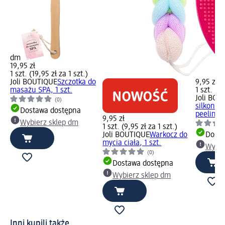
dm
19,95 zł
1 szt. (19,95 zł za 1 szt.)
Joli BOUTIQUE
Szczotka do
9,95 zł
masażu SPA, 1 szt.
1 szt. (9,
Joli BOU
(0)
silkonow
Dostawa dostępna
peelingu 
9,95 zł
Wybierz sklep dm
1 szt. (9,95 zł za 1 szt.)
Joli BOUTIQUE
Warkocz do
Dosta
mycia ciała, 1 szt.
Wybie
(0)
Dostawa dostępna
Wybierz sklep dm
Inni kupili także