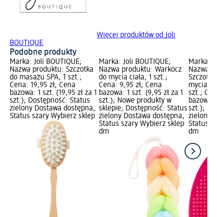
Więcej produktów od Joli
BOUTIQUE
Podobne produkty
Marka: Joli BOUTIQUE;
Marka: Joli BOUTIQUE;
Marka: J
Nazwa produktu: Szczotka
Nazwa produktu: Warkocz
Nazwa p
do masażu SPA, 1 szt.;
do mycia ciała, 1 szt.;
Szczotec
Cena: 19,95 zł; Cena
Cena: 9,95 zł; Cena
mycia i p
bazowa: 1 szt. (19,95 zł za 1
bazowa: 1 szt. (9,95 zł za 1
szt.; Cen
szt.); Dostępność: Status
szt.); Nowe produkty w
bazowa: 1
zielony Dostawa dostępna,
sklepie; Dostępność: Status
szt.); D
Status szary Wybierz sklep
zielony Dostawa dostępna,
zielony 
Status szary Wybierz sklep
Status s
dm
dm