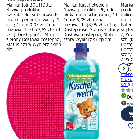
Marka: Joli BOUTIQUE;
Marka: Kuschelweich;
Marka: 
Nazwa produktu:
Nazwa produktu: Płyn do
produktu
Szczoteczka silkonowa do
płukania Frischetraum, 1 l;
mikroele
mycia i peelingu twarzy, 1
Cena: 8,95 zł; Cena
musujące
szt.; Cena: 9,95 zł; Cena
bazowa: 1 l (8,95 zł za 1 l);
Kategori
bazowa: 1 szt. (9,95 zł za 1
Dostępność: Status zielony
suplemen
szt.); Dostępność: Status
Dostawa dostępna, Status
7,95 zł;
zielony Dostawa dostępna,
szary Wybierz sklep dm
szt. (0,40
Status szary Wybierz sklep
Dostępno
dm
Dostawa 
szary Wy
7,95 zł
20 szt. (0
KRÜGER
mikroele
musując
szt.
supl
Dosta
Wybie