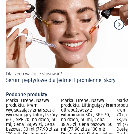
Dlaczego warto je stosować?
Pe
Serum peptydowe dla jędrnej i promiennej skóry
Ws
Podobne produkty
Marka: Lirene; Nazwa
Marka: Lirene; Nazwa
Marka: L
produktu: Krem
produktu: Liftingujący krem
produktu
wygładzający zmarszczki
ultraodżywczy z
krem zag
wyrównujący koloryt skóry
witaminami 50+, SPF 20,
70+, na 
60+, SPF 20, na dzień, 50
na dzień, 50 ml; Cena:
38,95 zł
ml; Cena: 38,95 zł; Cena
38,95 zł; Cena bazowa: 50
ml (77,90
bazowa: 50 ml (77,90 zł za
ml (77,90 zł za 100 ml);
Dostępno