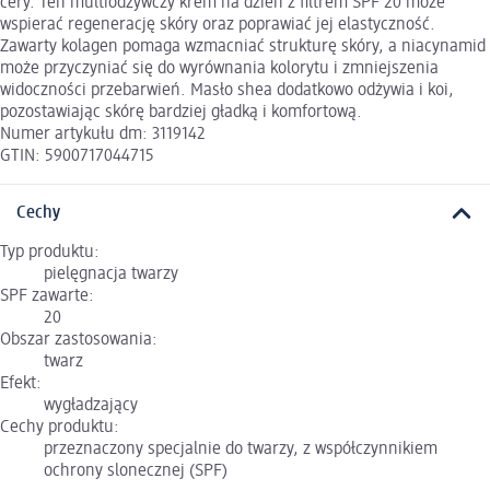
cery. Ten multiodżywczy krem na dzień z filtrem SPF 20 może
wspierać regenerację skóry oraz poprawiać jej elastyczność.
Zawarty kolagen pomaga wzmacniać strukturę skóry, a niacynamid
może przyczyniać się do wyrównania kolorytu i zmniejszenia
widoczności przebarwień. Masło shea dodatkowo odżywia i koi,
pozostawiając skórę bardziej gładką i komfortową.
Numer artykułu dm: 3119142
GTIN: 5900717044715
Cechy
Typ produktu:
pielęgnacja twarzy
SPF zawarte:
20
Obszar zastosowania:
twarz
Efekt:
wygładzający
Cechy produktu:
przeznaczony specjalnie do twarzy, z współczynnikiem
ochrony slonecznej (SPF)