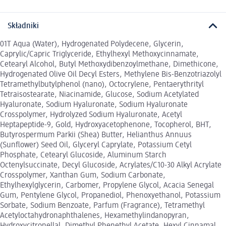
Składniki
01T Aqua (Water), Hydrogenated Polydecene, Glycerin,
Caprylic/Capric Triglyceride, Ethylhexyl Methoxycinnamate,
Cetearyl Alcohol, Butyl Methoxydibenzoylmethane, Dimethicone,
Hydrogenated Olive Oil Decyl Esters, Methylene Bis-Benzotriazolyl
Tetramethylbutylphenol (nano), Octocrylene, Pentaerythrityl
Tetraisostearate, Niacinamide, Glucose, Sodium Acetylated
Hyaluronate, Sodium Hyaluronate, Sodium Hyaluronate
Crosspolymer, Hydrolyzed Sodium Hyaluronate, Acetyl
Heptapeptide-9, Gold, Hydroxyacetophenone, Tocopherol, BHT,
Butyrospermum Parkii (Shea) Butter, Helianthus Annuus
(Sunflower) Seed Oil, Glyceryl Caprylate, Potassium Cetyl
Phosphate, Cetearyl Glucoside, Aluminum Starch
Octenylsuccinate, Decyl Glucoside, Acrylates/C10-30 Alkyl Acrylate
Crosspolymer, Xanthan Gum, Sodium Carbonate,
Ethylhexylglycerin, Carbomer, Propylene Glycol, Acacia Senegal
Gum, Pentylene Glycol, Propanediol, Phenoxyethanol, Potassium
Sorbate, Sodium Benzoate, Parfum (Fragrance), Tetramethyl
Acetyloctahydronaphthalenes, Hexamethylindanopyran,
Hydroxycitronellal, Dimethyl Phenethyl Acetate, Hexyl Cinnamal