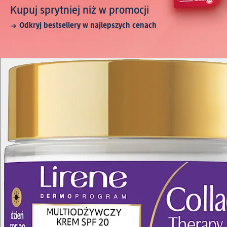
Kupuj sprytniej niż w promocji
Odkryj bestsellery w najlepszych cenach