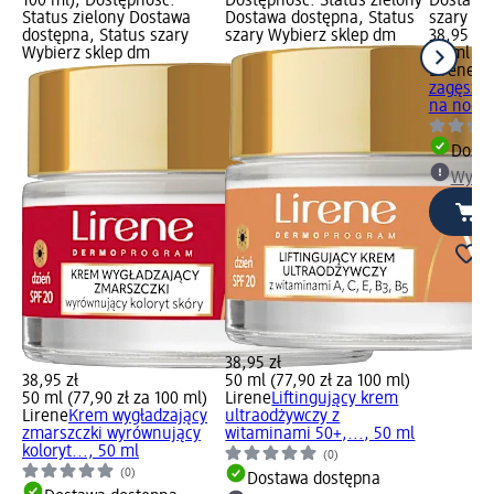
100 ml); Dostępność:
Dostępność: Status zielony
Dostawa 
Status zielony Dostawa
Dostawa dostępna, Status
szary Wy
dostępna, Status szary
szary Wybierz sklep dm
38,95 zł
Wybierz sklep dm
50 ml (77
Lirene
Wy
zagęszcz
na noc, 
Dosta
Wybie
38,95 zł
38,95 zł
50 ml (77,90 zł za 100 ml)
50 ml (77,90 zł za 100 ml)
Lirene
Liftingujący krem
Lirene
Krem wygładzający
ultraodżywczy z
zmarszczki wyrównujący
witaminami 50+,..., 50 ml
koloryt..., 50 ml
(0)
(0)
Dostawa dostępna