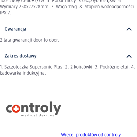
100- 240V/50-60Hz/3W. 5. Pobór mocy: 3.0-4,2V/0.65-1,8W. 6.
Wymiary 250x27x28mm. 7. Waga 115g. 8. Stopień wodoodporności
IPX 7.
Gwarancja
2 lata gwarancji door to door.
Zakres dostawy
1. Szczoteczka Supersonic Plus. 2. 2 końcówki. 3. Podróżne etui. 4.
Ładowarka indukcyjna.
Więcej produktów od controly