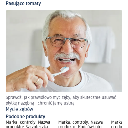
Pasujące tematy
Sprawdź, jak prawidłowo myć zęby, aby skutecznie usuwać
płytkę nazębną i chronić jamę ustną
Mycie zębów
Podobne produkty
Marka: controly; Nazwa
Marka: controly; Nazwa
Marka: c
produktu: Szczoteczka
produktu: Końcówki do
produktu