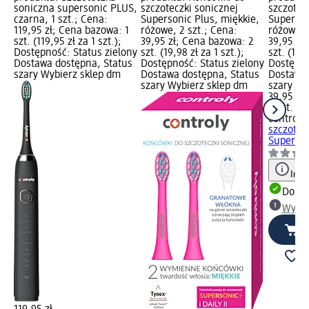
soniczna supersonic PLUS,
szczoteczki sonicznej
szczotec
czarna, 1 szt.; Cena:
Supersonic Plus, miękkie,
Superson
119,95 zł; Cena bazowa: 1
różowe, 2 szt.; Cena:
różowe, 
szt. (119,95 zł za 1 szt.);
39,95 zł; Cena bazowa: 2
39,95 zł
Dostępność: Status zielony
szt. (19,98 zł za 1 szt.);
szt. (19,9
Dostawa dostępna, Status
Dostępność: Status zielony
Dostępno
szary Wybierz sklep dm
Dostawa dostępna, Status
Dostawa 
szary Wybierz sklep dm
szary Wy
39,95 zł
2 szt. (19
controly
szczotec
Supersoni
Info
Dosta
Wybie