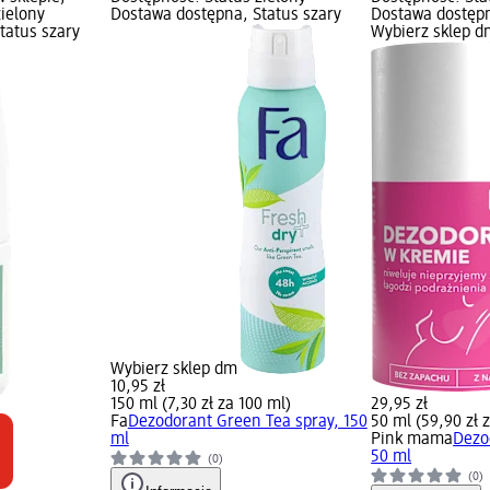
zielony
Dostawa dostępna, Status szary
Dostawa dostępn
tatus szary
Wybierz sklep d
Wybierz sklep dm
10,95 zł
150 ml (7,30 zł za 100 ml)
29,95 zł
Fa
Dezodorant Green Tea spray, 150
50 ml (59,90 zł 
ml
Pink mama
Dezo
50 ml
(0)
(0)