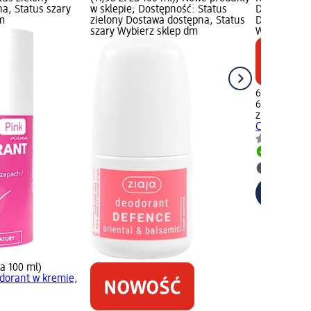
a, Status szary
w sklepie; Dostępność: Status
Dostępność:
m
zielony Dostawa dostępna, Status
Dostawa dos
szary Wybierz sklep dm
Wybierz skl
6,95 zł
60 ml (11,58
ziaja
Dezodo
Citrus & Spi
Dostawa
Wybierz 
za 100 ml)
dorant w kremie,