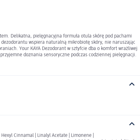
otem. Delikatna, pielęgnacyjna formuła otula skórę pod pachami
 dezodorantu wspiera naturalną mikrobiotę skóry, nie naruszając
braniach. Your KAYA Dezodorant w sztyfcie dba o komfort wrażliwej
 przyjemne doznania sensoryczne podczas codziennej pielęgnacji.
| Hexyl Cinnamal | Linalyl Acetate | Limonene |