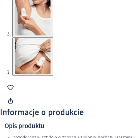
Informacje o produkcie
Opis produktu
Dezodorant w sztyfcie o zapachu zielonej herbaty i jaśminu