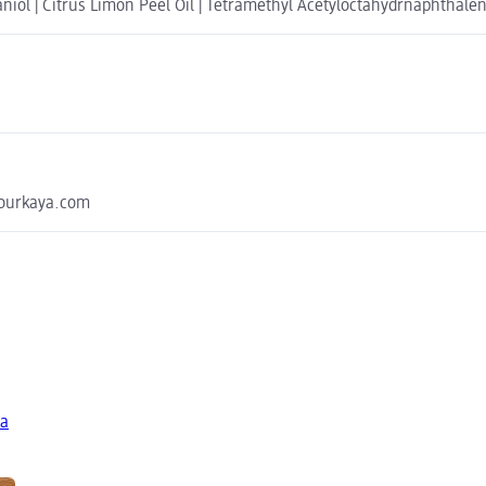
niol | Citrus Limon Peel Oil | Tetramethyl Acetyloctahydrnaphthalene
yourkaya.com
ya