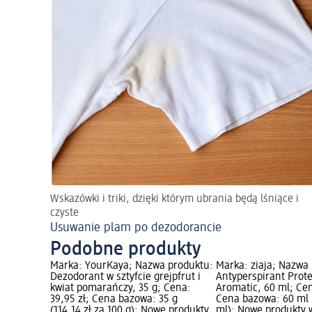
Wskazówki i triki, dzięki którym ubrania będą lśniące i
czyste
Usuwanie plam po dezodorancie
Podobne produkty
Marka: YourKaya; Nazwa produktu:
Marka: ziaja; Nazwa
Dezodorant w sztyfcie grejpfrut i
Antyperspirant Prot
kwiat pomarańczy, 35 g; Cena:
Aromatic, 60 ml; Cen
39,95 zł; Cena bazowa: 35 g
Cena bazowa: 60 ml (
(114,14 zł za 100 g); Nowe produkty
ml); Nowe produkty w