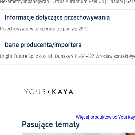
Hexamethylindanopyran | Citrus Aurantium Peel Oil | Linalool | Gera
Informacje dotyczące przechowywania
Przechowywać w temperaturze poniżej 25°C.
Dane producenta/importera
Bright Future Sp. z o.o. ul. Duńska 9 PL-54-427 Wrocław kontakt@
Więcej produktów od YourKa
Pasujące tematy