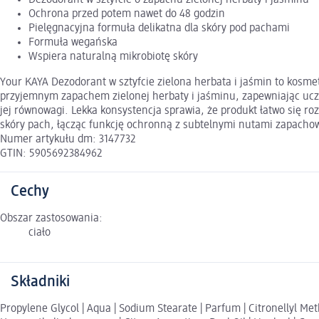
Ochrona przed potem nawet do 48 godzin
Pielęgnacyjna formuła delikatna dla skóry pod pachami
Formuła wegańska
Wspiera naturalną mikrobiotę skóry
Your KAYA Dezodorant w sztyfcie zielona herbata i jaśmin to kosme
przyjemnym zapachem zielonej herbaty i jaśminu, zapewniając uczu
jej równowagi. Lekka konsystencja sprawia, że produkt łatwo się ro
skóry pach, łącząc funkcję ochronną z subtelnymi nutami zapachow
Numer artykułu dm: 3147732
GTIN: 5905692384962
Cechy
Obszar zastosowania:
ciało
Składniki
Propylene Glycol | Aqua | Sodium Stearate | Parfum | Citronellyl Met