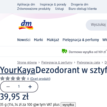
Aplikacja dm
Inspiracje & porady
Drogeria dm
Zrównoważone produkty
Usługi
Biuro obsługi klienta
Wyszukaj 
Nowości
Marki
Makijaż
Pielęgnacja & perfumy
Wł
*
Darmowa wysyłka od 169 zł
Strona główna
Pielęgnacja & perfumy
Pielęgnacja ciała
D
YourKaya
Dezodorant w sztyfc
0
(
Oceń produkt
)
39,95 zł
35 g (114,14 zł za 100 g)
w tym VAT plus
wysyłka