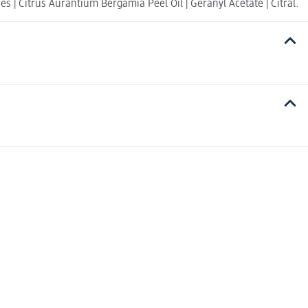
s | Citrus Aurantium Bergamia Peel Oil | Geranyl Acetate | Citral.