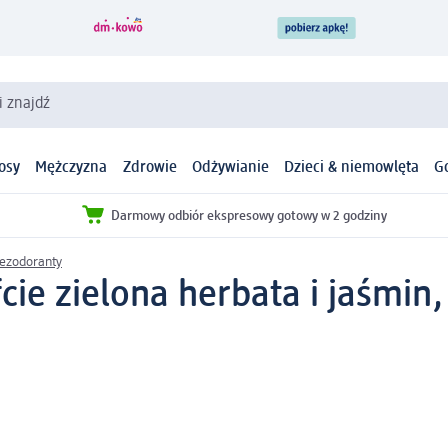
i znajdź
osy
Mężczyzna
Zdrowie
Odżywianie
Dzieci & niemowlęta
G
Darmowy odbiór ekspresowy gotowy w 2 godziny
ezodoranty
ie zielona herbata i jaśmin,