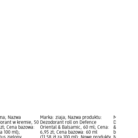
ma; Nazwa
Marka: ziaja; Nazwa produktu:
Marka: ziaj
orant w kremie, 50
Dezodorant roll on Defence
Dezodorant 
 zł; Cena bazowa:
Oriental & Balsamic, 60 ml; Cena:
& Spicy, 60 
za 100 ml);
6,95 zł; Cena bazowa: 60 ml
bazowa: 60 m
tus zielony
(11,58 zł za 100 ml); Nowe produkty
Nowe produk