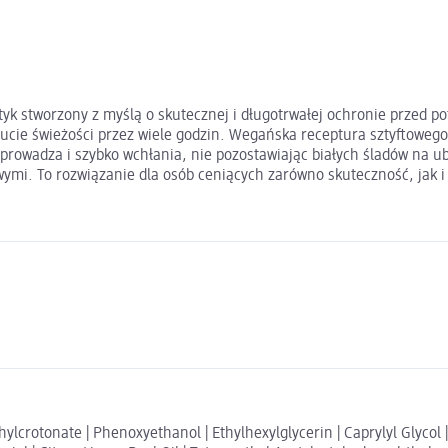
tyk stworzony z myślą o skutecznej i długotrwałej ochronie przed p
cie świeżości przez wiele godzin. Wegańska receptura sztyftowego
zprowadza i szybko wchłania, nie pozostawiając białych śladów na u
ymi. To rozwiązanie dla osób ceniących zarówno skuteczność, jak i
hylcrotonate | Phenoxyethanol | Ethylhexylglycerin | Caprylyl Glycol 