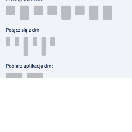
Połącz się z dm
Pobierz aplikację dm:
© 2026 dm-drogerie markt sp. z o.o.
Impressum
Polityka prywatności
Ogólne warunki handlowe
Odstąpienie od umowy w dm